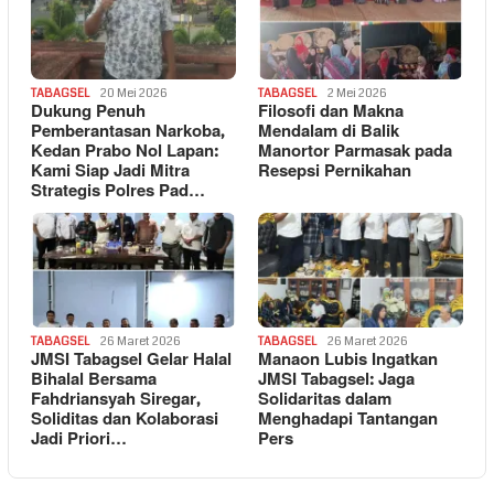
TABAGSEL
20 Mei 2026
TABAGSEL
2 Mei 2026
Dukung Penuh
Filosofi dan Makna
Pemberantasan Narkoba,
Mendalam di Balik
Kedan Prabo Nol Lapan:
Manortor Parmasak pada
Kami Siap Jadi Mitra
Resepsi Pernikahan
Strategis Polres Pad…
TABAGSEL
26 Maret 2026
TABAGSEL
26 Maret 2026
JMSI Tabagsel Gelar Halal
Manaon Lubis Ingatkan
Bihalal Bersama
JMSI Tabagsel: Jaga
Fahdriansyah Siregar,
Solidaritas dalam
Soliditas dan Kolaborasi
Menghadapi Tantangan
Jadi Priori…
Pers