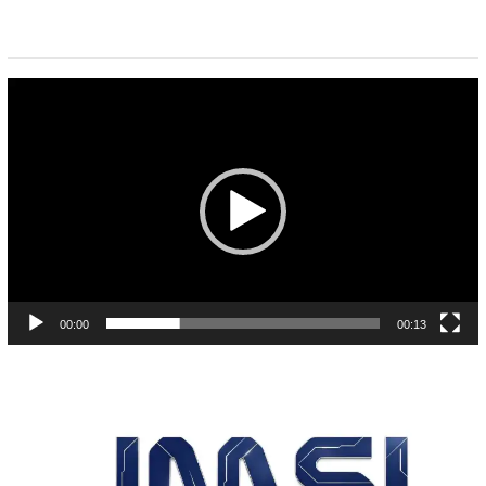
Pemutar
Video
00:00
00:13