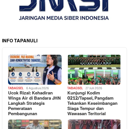
INFO TAPANULI
TABAGSEL
6 Agustus 2026
TABAGSEL
27 Juli 2026
Ucok Rizal: Kehadiran
Kunjungi Kodim
Wings Air di Bandara JHN
0212/Tapsel, Pangdam
Langkah Strategis
Tekankan Keseimbangan
Pemerataan
Siaga Tempur dan
Pembangunan
Wawasan Teritorial