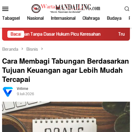
Loncat
Menu
ke
Mobile
konten
Tabagsel
Nasional
Internasional
Olahraga
Budaya
Po
anpa Dasar Hukum Picu Keresahan
Baca:
Truk Miring Hambat Arus
Beranda
Bisnis
Cara Membagi Tabungan Berdasarkan
Tujuan Keuangan agar Lebih Mudah
Tercapai
Vritime
9 Juli 2026