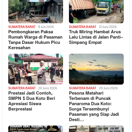
SUMATERA BARAT
11 Juli 2026
SUMATERA BARAT
21 Juni 2026
Pembongkaran Paksa
Truk Miring Hambat Arus
Rumah Warga di Pasaman
Lalu Lintas di Jalan Panti–
Tanpa Dasar Hukum Picu
Simpang Empat
Keresahan
SUMATERA BARAT
20 Juni 2026
SUMATERA BARAT
20 Juni 2026
Prestasi Jadi Contoh,
Pesona Matahari
SMPN 1 Dua Koto Beri
Terbenam di Puncak
Apresiasi Siswa
Panaroma Dua Koto:
Berprestasi
Surga Tersembunyi
Pasaman yang Siap Jadi
Desti…