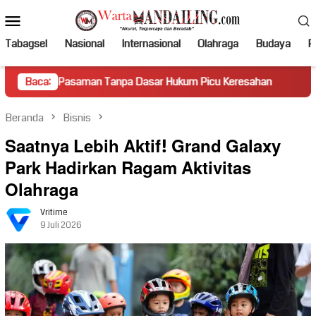
Loncat
Menu
ke
Mobile
konten
Tabagsel
Nasional
Internasional
Olahraga
Budaya
Po
saman Tanpa Dasar Hukum Picu Keresahan
Baca:
Truk Miring Ham
Beranda
Bisnis
Saatnya Lebih Aktif! Grand Galaxy
Park Hadirkan Ragam Aktivitas
Olahraga
Vritime
9 Juli 2026