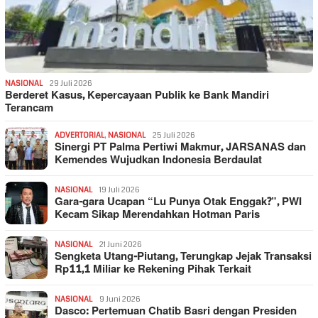
NASIONAL
29 Juli 2026
Berderet Kasus, Kepercayaan Publik ke Bank Mandiri
Terancam
ADVERTORIAL
,
NASIONAL
25 Juli 2026
Sinergi PT Palma Pertiwi Makmur, JARSANAS dan
Kemendes Wujudkan Indonesia Berdaulat
NASIONAL
19 Juli 2026
Gara-gara Ucapan “Lu Punya Otak Enggak?”, PWI
Kecam Sikap Merendahkan Hotman Paris
NASIONAL
21 Juni 2026
Sengketa Utang-Piutang, Terungkap Jejak Transaksi
Rp11,1 Miliar ke Rekening Pihak Terkait
NASIONAL
9 Juni 2026
Dasco: Pertemuan Chatib Basri dengan Presiden