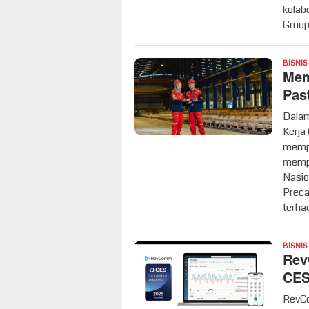
kolab
Group
BISNIS
Mem
Pas
Dalam
Kerja
mempe
mempe
Nasio
Preca
terha
BISNIS
Rev
CES
RevCo