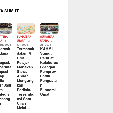
TA SUMUT
ATERA
SUMATERA
SUMATERA
RA
3
UTARA
31
UTARA
27
tus 2026
Juli 2026
Juli 2026
ercab
Termasuk
KAHMI
dana
dalam 4
Sumut
SI
Profil
Perkuat
agsel,
Pelajar
Kolaboras
erinta
Manakah
i dengan
apsel
Siswa
Pemprov
ap
Anda?
untuk
ia
Mengung
Penguata
er Jadi
kap
n
ra
Perilaku
Ekonomi
ategis
Tersembu
Umat
mbang
nyi Saat
an
Ujian
Melal…