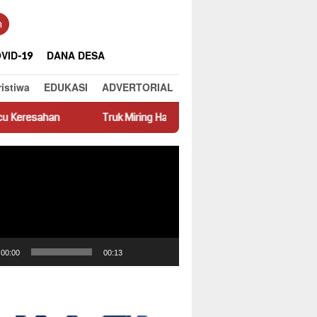
n
VID-19
DANA DESA
ristiwa
EDUKASI
ADVERTORIAL
Truk Miring Hambat Arus Lalu Lintas di Jalan Panti–Simpang Emp
ar
00:00
00:13