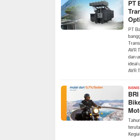
PT 
Tra
Opt
PT Ba
bangg
Trans
AVR T
dan u
ideal
AVR T
BISNIS
BRI
Bik
Mot
Tahun
terut
Kegia