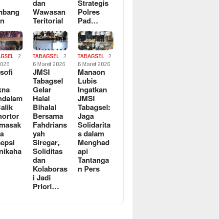
dan
Strategis
mbang
Wawasan
Polres
an
Teritorial
Pad…
AGSEL
2
TABAGSEL
2
TABAGSEL
2
2026
6 Maret 2026
6 Maret 2026
osofi
JMSI
Manaon
n
Tabagsel
Lubis
kna
Gelar
Ingatkan
ndalam
Halal
JMSI
Balik
Bihalal
Tabagsel:
ortor
Bersama
Jaga
rmasak
Fahdrians
Solidarita
a
yah
s dalam
epsi
Siregar,
Menghad
nikaha
Soliditas
api
dan
Tantanga
Kolaboras
n Pers
i Jadi
Priori…