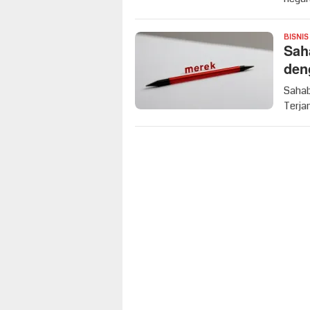
BISNIS
Sah
den
Sahab
Terja