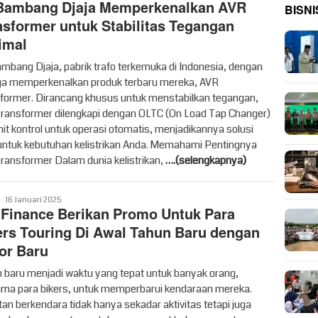
Bambang Djaja Memperkenalkan AVR
BISNI
nsformer untuk Stabilitas Tegangan
imal
mbang Djaja, pabrik trafo terkemuka di Indonesia, dengan
a memperkenalkan produk terbaru mereka, AVR
former. Dirancang khusus untuk menstabilkan tegangan,
ransformer dilengkapi dengan OLTC (On Load Tap Changer)
nit kontrol untuk operasi otomatis, menjadikannya solusi
 untuk kebutuhan kelistrikan Anda. Memahami Pentingnya
ransformer Dalam dunia kelistrikan,
….(selengkapnya)
Vritime
16 Januari 2025
 Finance Berikan Promo Untuk Para
ers Touring Di Awal Tahun Baru dengan
or Baru
 baru menjadi waktu yang tepat untuk banyak orang,
ama para bikers, untuk memperbarui kendaraan mereka.
tan berkendara tidak hanya sekadar aktivitas tetapi juga