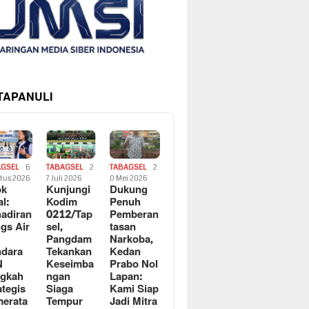
 TAPANULI
AGSEL
6
TABAGSEL
2
TABAGSEL
2
tus 2026
7 Juli 2026
0 Mei 2026
ok
Kunjungi
Dukung
al:
Kodim
Penuh
adiran
0212/Tap
Pemberan
gs Air
sel,
tasan
Pangdam
Narkoba,
dara
Tekankan
Kedan
N
Keseimba
Prabo Nol
ngkah
ngan
Lapan:
ategis
Siaga
Kami Siap
erata
Tempur
Jadi Mitra