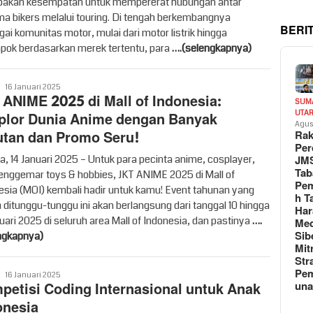
akan kesempatan untuk mempererat hubungan antar
a bikers melalui touring. Di tengah berkembangnya
BERI
gai komunitas motor, mulai dari motor listrik hingga
pok berdasarkan merek tertentu, para
….(selengkapnya)
Vritime
16 Januari 2025
 ANIME 2025 di Mall of Indonesia:
SUM
UTA
plor Dunia Anime dengan Banyak
Agus
utan dan Promo Seru!
Rak
Per
JM
ta, 14 Januari 2025 – Untuk para pecinta anime, cosplayer,
Tab
enggemar toys & hobbies, JKT ANIME 2025 di Mall of
Pem
esia (MOI) kembali hadir untuk kamu! Event tahunan yang
h T
 ditunggu-tunggu ini akan berlangsung dari tanggal 10 hingga
Har
uari 2025 di seluruh area Mall of Indonesia, dan pastinya
….
Med
Sib
ngkapnya)
Mit
Str
Pe
Vritime
16 Januari 2025
un
petisi Coding Internasional untuk Anak
onesia