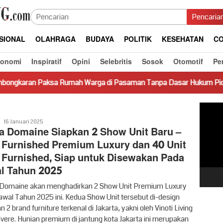
Pencaria
SIONAL
OLAHRAGA
BUDAYA
POLITIK
KESEHATAN
CO
konomi
Inspiratif
Opini
Selebritis
Sosok
Otomotif
Pe
 Rumah Warga di Pasaman Tanpa Dasar Hukum Picu Keresahan
Pemut
Video
Vritime
16 Januari 2025
a Domaine Siapkan 2 Show Unit Baru –
l Furnished Premium Luxury dan 40 Unit
l Furnished, Siap untuk Disewakan Pada
l Tahun 2025
Domaine akan menghadirkan 2 Show Unit Premium Luxury
awal Tahun 2025 ini. Kedua Show Unit tersebut di-design
 2 brand furniture terkenal di Jakarta, yakni oleh Vinoti Living
ivere. Hunian premium di jantung kota Jakarta ini merupakan