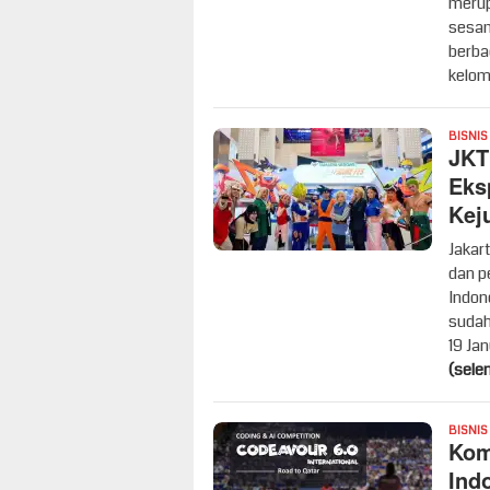
merup
sesam
berba
kelom
BISNIS
JKT
Eks
Kej
Jakar
dan p
Indon
sudah
19 Jan
(sele
BISNIS
Kom
Ind