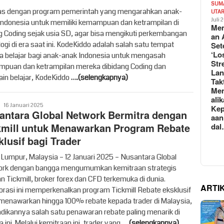
SUM
as dengan program pemerintah yang mengarahkan anak-
UTA
Juli 
Indonesia untuk memiliki kemampuan dan ketrampilan di
Mem
g Coding sejak usia SD, agar bisa mengikuti perkembangan
an 
ogi di era saat ini. KodeKiddo adalah salah satu tempat
Set
‘Lo
a belajar bagi anak-anak Indonesia untuk mengasah
Str
puan dan ketrampilan mereka dibidang Coding dan
La
lain belajar, KodeKiddo
….(selengkapnya)
Tak
Me
ali
Vritime
16 Januari 2025
Kep
antara Global Network Bermitra dengan
aan
kmill untuk Menawarkan Program Rebate
da
klusif bagi Trader
 Lumpur, Malaysia – 12 Januari 2025 – Nusantara Global
rk dengan bangga mengumumkan kemitraan strategis
n Tickmill, broker forex dan CFD terkemuka di dunia.
ARTI
orasi ini memperkenalkan program Tickmill Rebate eksklusif
menawarkan hingga 100% rebate kepada trader di Malaysia,
dikannya salah satu penawaran rebate paling menarik di
 ini. Melalui kemitraan ini, trader yang
….(selengkapnya)