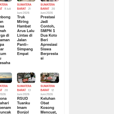
ATERA
SUMATERA
SUMATERA
AT
11 Juli
BARAT
21
BARAT
20
6
Juni 2026
Juni 2026
mbong
Truk
Prestasi
an
Miring
Jadi
sa
Hambat
Contoh,
mah
Arus Lalu
SMPN 1
ga di
Lintas di
Dua Koto
saman
Jalan
Beri
pa
Panti–
Apresiasi
ar
Simpang
Siswa
kum
Empat
Berpresta
u
si
esaha
ATERA
SUMATERA
SUMATERA
AT
20
BARAT
13
BARAT
12
 2026
Juni 2026
Juni 2026
sona
RSUD
Keluhan
ahari
Tuanku
Obat
rbenam
Imam
Kosong
Puncak
Bonjol
Mencuat,