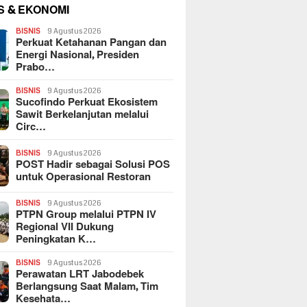
S & EKONOMI
BISNIS
9 Agustus 2026
Perkuat Ketahanan Pangan dan
Energi Nasional, Presiden
Prabo…
BISNIS
9 Agustus 2026
Sucofindo Perkuat Ekosistem
Sawit Berkelanjutan melalui
Circ…
BISNIS
9 Agustus 2026
POST Hadir sebagai Solusi POS
untuk Operasional Restoran
BISNIS
9 Agustus 2026
PTPN Group melalui PTPN IV
Regional VII Dukung
Peningkatan K…
BISNIS
9 Agustus 2026
Perawatan LRT Jabodebek
Berlangsung Saat Malam, Tim
Kesehata…