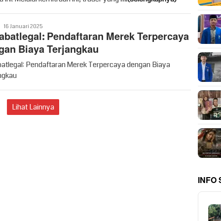
Vritime
16 Januari 2025
abatlegal: Pendaftaran Merek Terpercaya
gan Biaya Terjangkau
atlegal: Pendaftaran Merek Terpercaya dengan Biaya
ngkau
Lihat Lainnya
INFO