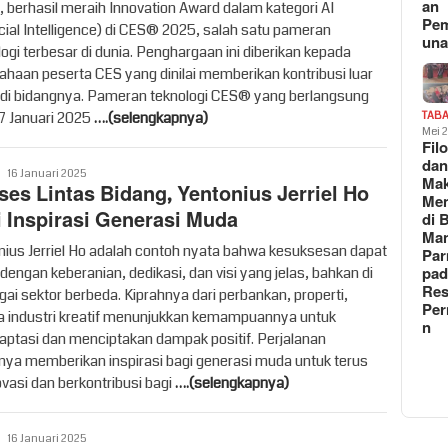
an
l, berhasil meraih Innovation Award dalam kategori AI
Pe
ficial Intelligence) di CES® 2025, salah satu pameran
un
logi terbesar di dunia. Penghargaan ini diberikan kepada
ahaan peserta CES yang dinilai memberikan kontribusi luar
 di bidangnya. Pameran teknologi CES® yang berlangsung
 7 Januari 2025
….(selengkapnya)
TAB
Mei 
Fil
da
Vritime
16 Januari 2025
Ma
ses Lintas Bidang, Yentonius Jerriel Ho
Me
i Inspirasi Generasi Muda
di 
Man
nius Jerriel Ho adalah contoh nyata bahwa kesuksesan dapat
Pa
pad
 dengan keberanian, dedikasi, dan visi yang jelas, bahkan di
Res
gai sektor berbeda. Kiprahnya dari perbankan, properti,
Per
a industri kreatif menunjukkan kemampuannya untuk
n
aptasi dan menciptakan dampak positif. Perjalanan
rnya memberikan inspirasi bagi generasi muda untuk terus
ovasi dan berkontribusi bagi
….(selengkapnya)
Vritime
16 Januari 2025