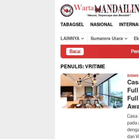
Loncat
ke
konten
TABAGSEL
NASIONAL
INTERNA
LAINNYA
Sumatera Utara
E
Baca:
Pembongkaran Paksa
PENULIS:
VRITIME
BISNIS
Cas
Ful
Ful
Awa
Casa 
pada 
dengan
dan V