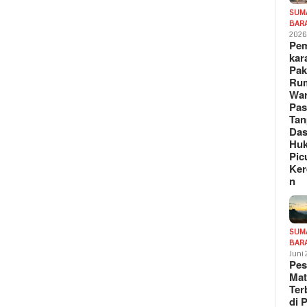
SUM
BAR
202
Pe
kar
Pak
Ru
War
Pa
Tan
Das
Hu
Pic
Ker
n
SUM
BAR
Juni
Pe
Mat
Te
di 