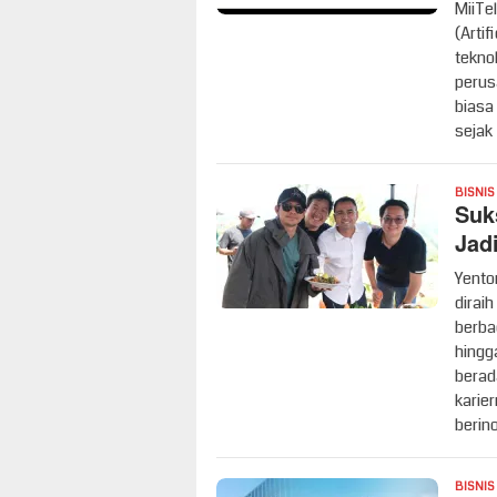
MiiTe
(Arti
tekno
perus
biasa
sejak
BISNIS
Suk
Jad
Yento
diraih
berba
hingg
berad
karie
berin
BISNIS