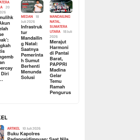
ATERA
RA
20
2026
ulihk
MEDAN
18
MANDAILING
Akun
Juli 2026
NATAL
,
Infrastruk
SUMATERA
elah
tur
UTARA
18 Juli
se
Mandailin
2026
eak’:
Merajut
g Natal:
ngkah
Harmoni
Saatnya
tis
di Pantai
Pemerinta
ngemb
Barat,
h Sumut
kan
PAPPRI
Berhenti
ercay
Madina
Menunda
 Diri
Gelar
Solusi
l…
Temu
Ramah
Pengurus
KEL
ARTIKEL
10 Juli 2026
Buku Kapolres
Padangsidimpuan: Saat Nila…