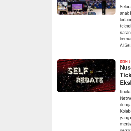
Selar
anak 
bidan
teknol
saran
kemam
AI.Se
BISNIS
Nus
Tic
Eks
Kuala
Netwo
denga
Kolab
yang 
menja
negara