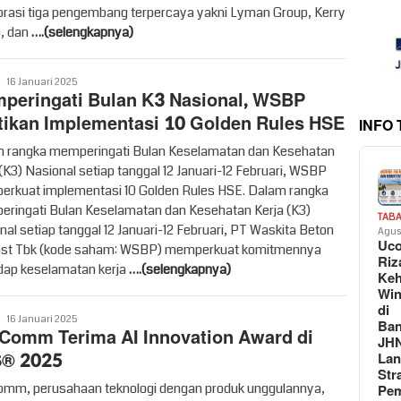
orasi tiga pengembang terpercaya yakni Lyman Group, Kerry
, dan
….(selengkapnya)
Vritime
16 Januari 2025
peringati Bulan K3 Nasional, WSBP
tikan Implementasi 10 Golden Rules HSE
INFO
 rangka memperingati Bulan Keselamatan dan Kesehatan
 (K3) Nasional setiap tanggal 12 Januari-12 Februari, WSBP
rkuat implementasi 10 Golden Rules HSE. Dalam rangka
ringati Bulan Keselamatan dan Kesehatan Kerja (K3)
TAB
nal setiap tanggal 12 Januari-12 Februari, PT Waskita Beton
Agus
Uc
st Tbk (kode saham: WSBP) memperkuat komitmennya
Riz
dap keselamatan kerja
….(selengkapnya)
Keh
Win
di
Vritime
16 Januari 2025
Ban
Comm Terima AI Innovation Award di
JH
® 2025
La
Str
mm, perusahaan teknologi dengan produk unggulannya,
Pem