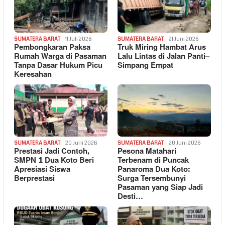
SUMATERA BARAT
11 Juli 2026
SUMATERA BARAT
21 Juni 2026
Pembongkaran Paksa
Truk Miring Hambat Arus
Rumah Warga di Pasaman
Lalu Lintas di Jalan Panti–
Tanpa Dasar Hukum Picu
Simpang Empat
Keresahan
SUMATERA BARAT
20 Juni 2026
SUMATERA BARAT
20 Juni 2026
Prestasi Jadi Contoh,
Pesona Matahari
SMPN 1 Dua Koto Beri
Terbenam di Puncak
Apresiasi Siswa
Panaroma Dua Koto:
Berprestasi
Surga Tersembunyi
Pasaman yang Siap Jadi
Desti…