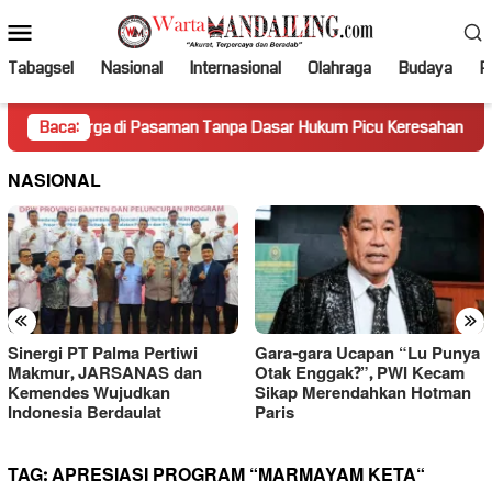
Loncat
Menu
ke
Mobile
konten
Tabagsel
Nasional
Internasional
Olahraga
Budaya
Po
rga di Pasaman Tanpa Dasar Hukum Picu Keresahan
Baca:
Truk 
NASIONAL
«
»
Sinergi PT Palma Pertiwi
Gara-gara Ucapan “Lu Punya
Makmur, JARSANAS dan
Otak Enggak?”, PWI Kecam
Kemendes Wujudkan
Sikap Merendahkan Hotman
Indonesia Berdaulat
Paris
TAG:
APRESIASI PROGRAM “MARMAYAM KETA“