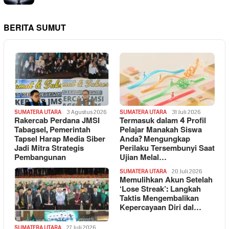
BERITA SUMUT
SUMATERA UTARA
3 Agustus 2026
SUMATERA UTARA
31 Juli 2026
Rakercab Perdana JMSI
Termasuk dalam 4 Profil
Tabagsel, Pemerintah
Pelajar Manakah Siswa
Tapsel Harap Media Siber
Anda? Mengungkap
Jadi Mitra Strategis
Perilaku Tersembunyi Saat
Pembangunan
Ujian Melal…
SUMATERA UTARA
20 Juli 2026
Memulihkan Akun Setelah
‘Lose Streak’: Langkah
Taktis Mengembalikan
Kepercayaan Diri dal…
SUMATERA UTARA
27 Juli 2026