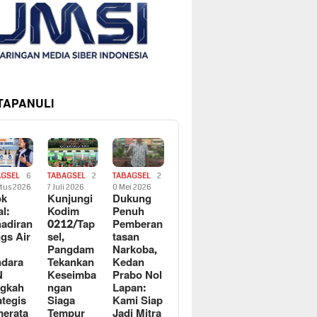
 TAPANULI
AGSEL
6
TABAGSEL
2
TABAGSEL
2
tus 2026
7 Juli 2026
0 Mei 2026
ok
Kunjungi
Dukung
al:
Kodim
Penuh
adiran
0212/Tap
Pemberan
gs Air
sel,
tasan
Pangdam
Narkoba,
dara
Tekankan
Kedan
N
Keseimba
Prabo Nol
ngkah
ngan
Lapan:
ategis
Siaga
Kami Siap
erata
Tempur
Jadi Mitra