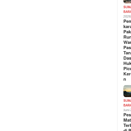
SUM
BAR
202
Pe
kar
Pak
Ru
War
Pa
Tan
Das
Hu
Pic
Ker
n
SUM
BAR
Juni
Pe
Mat
Te
di 