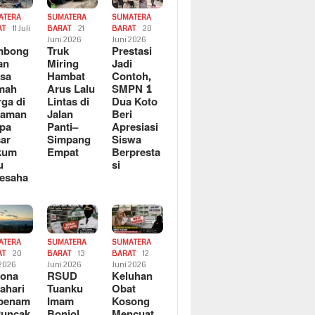
ATERA
SUMATERA
SUMATERA
AT
11 Juli
BARAT
21
BARAT
20
6
Juni 2026
Juni 2026
mbong
Truk
Prestasi
an
Miring
Jadi
sa
Hambat
Contoh,
mah
Arus Lalu
SMPN 1
ga di
Lintas di
Dua Koto
saman
Jalan
Beri
pa
Panti–
Apresiasi
ar
Simpang
Siswa
kum
Empat
Berpresta
u
si
esaha
ATERA
SUMATERA
SUMATERA
AT
20
BARAT
13
BARAT
12
 2026
Juni 2026
Juni 2026
sona
RSUD
Keluhan
ahari
Tuanku
Obat
rbenam
Imam
Kosong
Puncak
Bonjol
Mencuat,