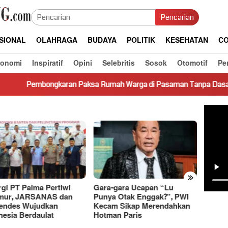
Pencarian
SIONAL
OLAHRAGA
BUDAYA
POLITIK
KESEHATAN
CO
konomi
Inspiratif
Opini
Selebritis
Sosok
Otomotif
Pe
karan Paksa Rumah Warga di Pasaman Tanpa Dasar Hukum Picu K
»
-gara Ucapan “Lu
Sengketa Utang-Piutang,
Dasco
a Otak Enggak?”, PWI
Terungkap Jejak Transaksi
Basri 
m Sikap Merendahkan
Rp11,1 Miliar ke Rekening
Bahas
an Paris
Pihak Terkait
Ekono