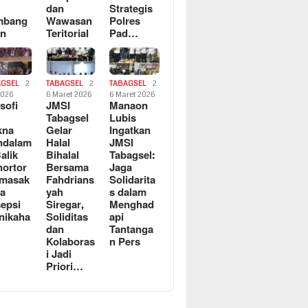
dan
Strategis
mbang
Wawasan
Polres
an
Teritorial
Pad…
AGSEL
2
TABAGSEL
2
TABAGSEL
2
2026
6 Maret 2026
6 Maret 2026
osofi
JMSI
Manaon
n
Tabagsel
Lubis
kna
Gelar
Ingatkan
ndalam
Halal
JMSI
Balik
Bihalal
Tabagsel:
ortor
Bersama
Jaga
rmasak
Fahdrians
Solidarita
a
yah
s dalam
epsi
Siregar,
Menghad
nikaha
Soliditas
api
dan
Tantanga
Kolaboras
n Pers
i Jadi
Priori…