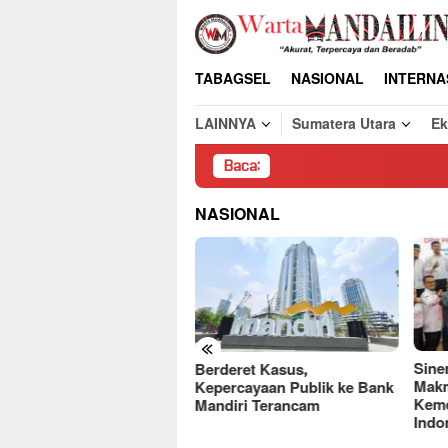
Loncat
ke
konten
TABAGSEL
NASIONAL
INTERNA
LAINNYA
Sumatera Utara
E
Baca:
Pembong
NASIONAL
«
Sinergi PT Palma Pertiwi
Gara
deret Kasus,
Makmur, JARSANAS dan
Puny
ercayaan Publik ke Bank
Kemendes Wujudkan
Keca
diri Terancam
Indonesia Berdaulat
Hotm