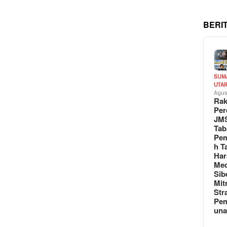
BERI
SUM
UTA
Agus
Rak
Per
JM
Tab
Pem
h T
Har
Med
Sib
Mit
Str
Pe
un