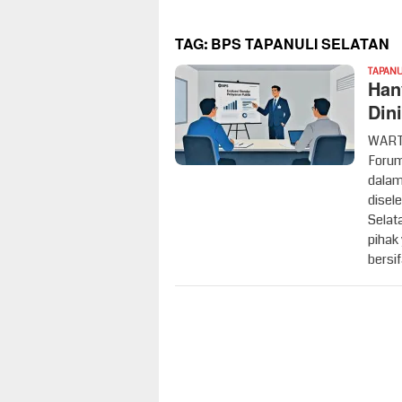
TAG:
BPS TAPANULI SELATAN
TAPANU
Han
Din
WARTA
Forum
dalam
disel
Selat
pihak 
bersif