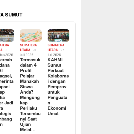
TA SUMUT
ATERA
SUMATERA
SUMATERA
RA
3
UTARA
31
UTARA
27
tus 2026
Juli 2026
Juli 2026
ercab
Termasuk
KAHMI
dana
dalam 4
Sumut
SI
Profil
Perkuat
agsel,
Pelajar
Kolaboras
erinta
Manakah
i dengan
apsel
Siswa
Pemprov
ap
Anda?
untuk
ia
Mengung
Penguata
er Jadi
kap
n
ra
Perilaku
Ekonomi
ategis
Tersembu
Umat
mbang
nyi Saat
an
Ujian
Melal…