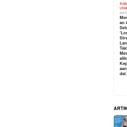
SUM
UTA
Juli 
Mem
an 
Set
‘Lo
Str
La
Tak
Me
ali
Kep
aan
da
ARTI