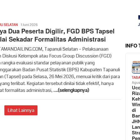
Redaksi
LI SELATAN
1 Juni 2026
ya Dua Peserta Digilir, FGD BPS Tapsel
ilai Sekadar Formalitas Administrasi
INFO
MANDAILING.COM, Tapanuli Selatan – Pelaksanaan
 Diskusi Kelompok atau Focus Group Discussion (FGD)
 rangka evaluasi standar pelayanan publik yang
enggarakan Badan Pusat Statistik (BPS) Kabupaten Tapanuli
an (Tapsel) pada Selasa, 26 Mei 2026, menuai kritik dari para
TAB
yang terlibat. Kegiatan tersebut dinilai tidak efektif, hanya
Agus
Uc
at formalitas administrasi,
….(selengkapnya)
Riz
Keh
Win
di
Lihat Lainnya
Ban
JH
La
Str
Pem