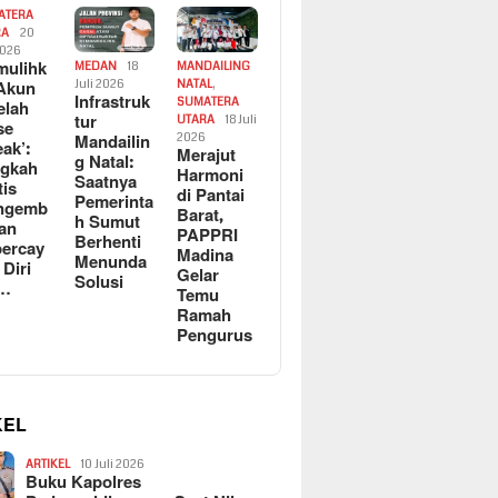
ATERA
RA
20
2026
ulihk
MEDAN
18
MANDAILING
Akun
Juli 2026
NATAL
,
Infrastruk
SUMATERA
elah
tur
UTARA
18 Juli
se
Mandailin
2026
eak’:
Merajut
g Natal:
ngkah
Harmoni
Saatnya
tis
di Pantai
Pemerinta
ngemb
Barat,
h Sumut
kan
PAPPRI
Berhenti
ercay
Madina
Menunda
 Diri
Gelar
Solusi
l…
Temu
Ramah
Pengurus
KEL
ARTIKEL
10 Juli 2026
Buku Kapolres