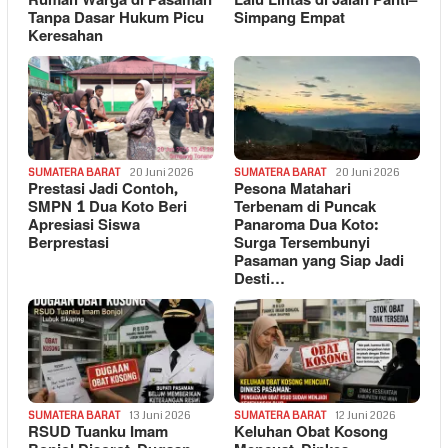
Rumah Warga di Pasaman
Lalu Lintas di Jalan Panti–
Tanpa Dasar Hukum Picu
Simpang Empat
Keresahan
SUMATERA BARAT
20 Juni 2026
SUMATERA BARAT
20 Juni 2026
Prestasi Jadi Contoh,
Pesona Matahari
SMPN 1 Dua Koto Beri
Terbenam di Puncak
Apresiasi Siswa
Panaroma Dua Koto:
Berprestasi
Surga Tersembunyi
Pasaman yang Siap Jadi
Desti…
SUMATERA BARAT
13 Juni 2026
SUMATERA BARAT
12 Juni 2026
RSUD Tuanku Imam
Keluhan Obat Kosong