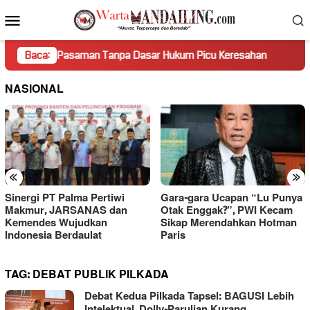
Loncat
Menu
ke
Mobile
konten
i Pasaman Tanpa Dasar Hukum Picu Keresahan
Baca:
Truk Miring
NASIONAL
«
»
Sinergi PT Palma Pertiwi
Gara-gara Ucapan “Lu Punya
Makmur, JARSANAS dan
Otak Enggak?”, PWI Kecam
Kemendes Wujudkan
Sikap Merendahkan Hotman
Indonesia Berdaulat
Paris
TAG:
DEBAT PUBLIK PILKADA
Debat Kedua Pilkada Tapsel: BAGUSI Lebih
Intelektual, Dolly-Parulian Kurang