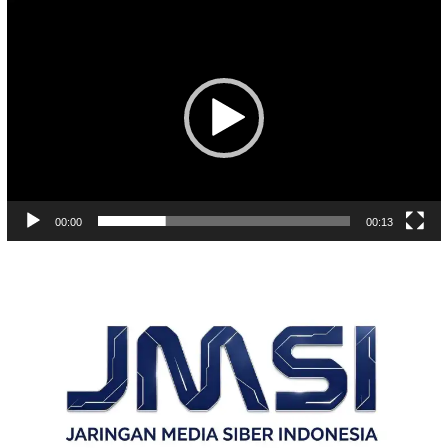
Pemutar
Video
00:00
00:13