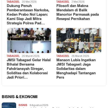
TABAGSEL
20 Mei 2026
TABAGSEL
2 Mei 2026
Dukung Penuh
Filosofi dan Makna
Pemberantasan Narkoba,
Mendalam di Balik
Kedan Prabo Nol Lapan:
Manortor Parmasak pada
Kami Siap Jadi Mitra
Resepsi Pernikahan
Strategis Polres Pad…
TABAGSEL
26 Maret 2026
TABAGSEL
26 Maret 2026
JMSI Tabagsel Gelar Halal
Manaon Lubis Ingatkan
Bihalal Bersama
JMSI Tabagsel: Jaga
Fahdriansyah Siregar,
Solidaritas dalam
Soliditas dan Kolaborasi
Menghadapi Tantangan
Jadi Priori…
Pers
BISNIS & EKONOMI
BISNIS
8 Agustus 2026