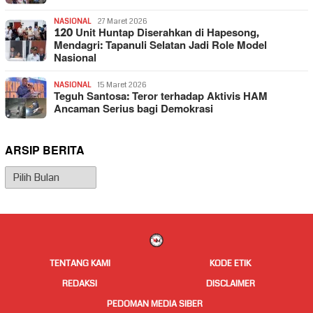
NASIONAL
27 Maret 2026
120 Unit Huntap Diserahkan di Hapesong,
Mendagri: Tapanuli Selatan Jadi Role Model
Nasional
NASIONAL
15 Maret 2026
Teguh Santosa: Teror terhadap Aktivis HAM
Ancaman Serius bagi Demokrasi
ARSIP BERITA
Arsip
Berita
TENTANG KAMI
KODE ETIK
REDAKSI
DISCLAIMER
PEDOMAN MEDIA SIBER