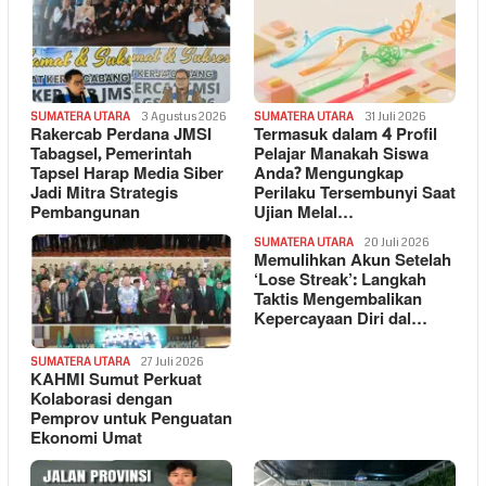
SUMATERA UTARA
3 Agustus 2026
SUMATERA UTARA
31 Juli 2026
Rakercab Perdana JMSI
Termasuk dalam 4 Profil
Tabagsel, Pemerintah
Pelajar Manakah Siswa
Tapsel Harap Media Siber
Anda? Mengungkap
Jadi Mitra Strategis
Perilaku Tersembunyi Saat
Pembangunan
Ujian Melal…
SUMATERA UTARA
20 Juli 2026
Memulihkan Akun Setelah
‘Lose Streak’: Langkah
Taktis Mengembalikan
Kepercayaan Diri dal…
SUMATERA UTARA
27 Juli 2026
KAHMI Sumut Perkuat
Kolaborasi dengan
Pemprov untuk Penguatan
Ekonomi Umat