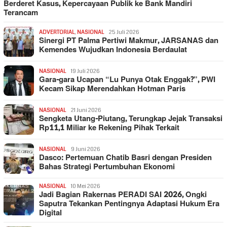
Berderet Kasus, Kepercayaan Publik ke Bank Mandiri
Terancam
ADVERTORIAL
,
NASIONAL
25 Juli 2026
Sinergi PT Palma Pertiwi Makmur, JARSANAS dan
Kemendes Wujudkan Indonesia Berdaulat
NASIONAL
19 Juli 2026
Gara-gara Ucapan “Lu Punya Otak Enggak?”, PWI
Kecam Sikap Merendahkan Hotman Paris
NASIONAL
21 Juni 2026
Sengketa Utang-Piutang, Terungkap Jejak Transaksi
Rp11,1 Miliar ke Rekening Pihak Terkait
NASIONAL
9 Juni 2026
Dasco: Pertemuan Chatib Basri dengan Presiden
Bahas Strategi Pertumbuhan Ekonomi
NASIONAL
10 Mei 2026
Jadi Bagian Rakernas PERADI SAI 2026, Ongki
Saputra Tekankan Pentingnya Adaptasi Hukum Era
Digital