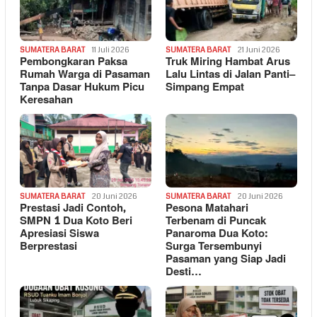
SUMATERA BARAT
11 Juli 2026
SUMATERA BARAT
21 Juni 2026
Pembongkaran Paksa
Truk Miring Hambat Arus
Rumah Warga di Pasaman
Lalu Lintas di Jalan Panti–
Tanpa Dasar Hukum Picu
Simpang Empat
Keresahan
SUMATERA BARAT
20 Juni 2026
SUMATERA BARAT
20 Juni 2026
Prestasi Jadi Contoh,
Pesona Matahari
SMPN 1 Dua Koto Beri
Terbenam di Puncak
Apresiasi Siswa
Panaroma Dua Koto:
Berprestasi
Surga Tersembunyi
Pasaman yang Siap Jadi
Desti…