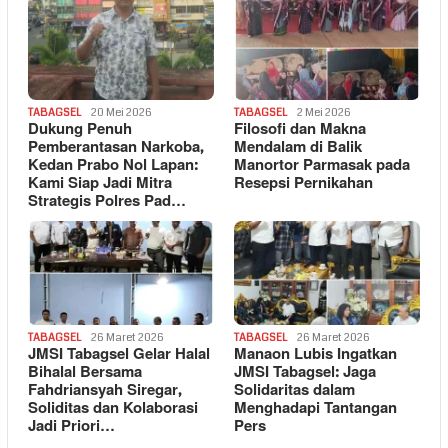
TABAGSEL
20 Mei 2026
TABAGSEL
2 Mei 2026
Dukung Penuh
Filosofi dan Makna
Pemberantasan Narkoba,
Mendalam di Balik
Kedan Prabo Nol Lapan:
Manortor Parmasak pada
Kami Siap Jadi Mitra
Resepsi Pernikahan
Strategis Polres Pad…
TABAGSEL
26 Maret 2026
TABAGSEL
26 Maret 2026
JMSI Tabagsel Gelar Halal
Manaon Lubis Ingatkan
Bihalal Bersama
JMSI Tabagsel: Jaga
Fahdriansyah Siregar,
Solidaritas dalam
Soliditas dan Kolaborasi
Menghadapi Tantangan
Jadi Priori…
Pers