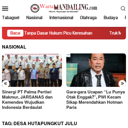
Loncat
Menu
ke
Mobile
konten
Tabagsel
Nasional
Internasional
Olahraga
Budaya
Po
n Tanpa Dasar Hukum Picu Keresahan
Baca:
Truk Miring Hambat A
NASIONAL
«
»
Sinergi PT Palma Pertiwi
Gara-gara Ucapan “Lu Punya
Makmur, JARSANAS dan
Otak Enggak?”, PWI Kecam
Kemendes Wujudkan
Sikap Merendahkan Hotman
Indonesia Berdaulat
Paris
TAG:
DESA HUTAPUNGKUT JULU