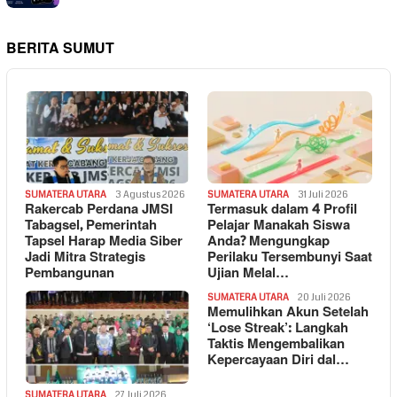
BERITA SUMUT
SUMATERA UTARA
3 Agustus 2026
SUMATERA UTARA
31 Juli 2026
Rakercab Perdana JMSI
Termasuk dalam 4 Profil
Tabagsel, Pemerintah
Pelajar Manakah Siswa
Tapsel Harap Media Siber
Anda? Mengungkap
Jadi Mitra Strategis
Perilaku Tersembunyi Saat
Pembangunan
Ujian Melal…
SUMATERA UTARA
20 Juli 2026
Memulihkan Akun Setelah
‘Lose Streak’: Langkah
Taktis Mengembalikan
Kepercayaan Diri dal…
SUMATERA UTARA
27 Juli 2026