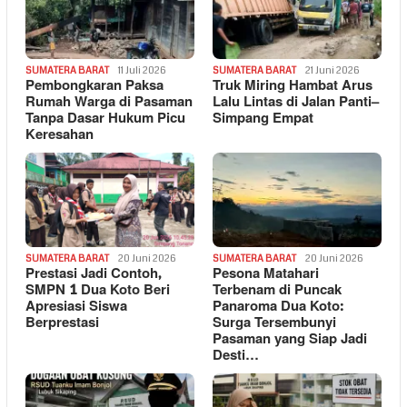
SUMATERA BARAT
11 Juli 2026
SUMATERA BARAT
21 Juni 2026
Pembongkaran Paksa
Truk Miring Hambat Arus
Rumah Warga di Pasaman
Lalu Lintas di Jalan Panti–
Tanpa Dasar Hukum Picu
Simpang Empat
Keresahan
SUMATERA BARAT
20 Juni 2026
SUMATERA BARAT
20 Juni 2026
Prestasi Jadi Contoh,
Pesona Matahari
SMPN 1 Dua Koto Beri
Terbenam di Puncak
Apresiasi Siswa
Panaroma Dua Koto:
Berprestasi
Surga Tersembunyi
Pasaman yang Siap Jadi
Desti…