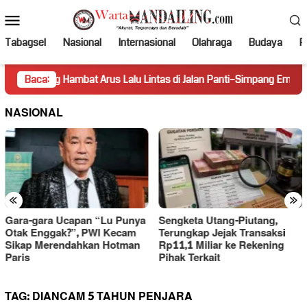
Loncat
Menu
ke
Mobile
konten
Tabagsel
Nasional
Internasional
Olahraga
Budaya
Po
ing Hambat Arus Lalu Lintas di Jalan Panti–Simpang Empat
Baca:
Pr
NASIONAL
«
»
Gara-gara Ucapan “Lu Punya
Sengketa Utang-Piutang,
Otak Enggak?”, PWI Kecam
Terungkap Jejak Transaksi
Sikap Merendahkan Hotman
Rp11,1 Miliar ke Rekening
Paris
Pihak Terkait
TAG:
DIANCAM 5 TAHUN PENJARA