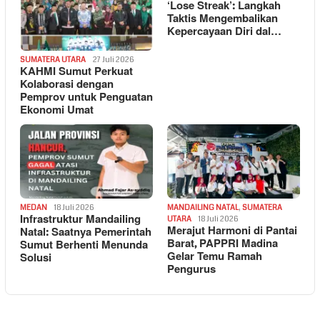
‘Lose Streak’: Langkah
Taktis Mengembalikan
Kepercayaan Diri dal…
SUMATERA UTARA
27 Juli 2026
KAHMI Sumut Perkuat
Kolaborasi dengan
Pemprov untuk Penguatan
Ekonomi Umat
MEDAN
18 Juli 2026
MANDAILING NATAL
,
SUMATERA
Infrastruktur Mandailing
UTARA
18 Juli 2026
Merajut Harmoni di Pantai
Natal: Saatnya Pemerintah
Barat, PAPPRI Madina
Sumut Berhenti Menunda
Gelar Temu Ramah
Solusi
Pengurus