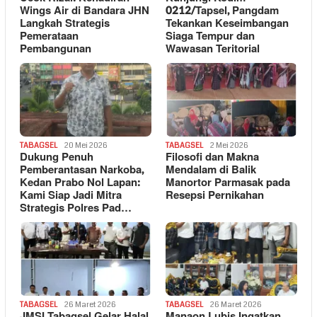
Wings Air di Bandara JHN
0212/Tapsel, Pangdam
Langkah Strategis
Tekankan Keseimbangan
Pemerataan
Siaga Tempur dan
Pembangunan
Wawasan Teritorial
TABAGSEL
20 Mei 2026
TABAGSEL
2 Mei 2026
Dukung Penuh
Filosofi dan Makna
Pemberantasan Narkoba,
Mendalam di Balik
Kedan Prabo Nol Lapan:
Manortor Parmasak pada
Kami Siap Jadi Mitra
Resepsi Pernikahan
Strategis Polres Pad…
TABAGSEL
26 Maret 2026
TABAGSEL
26 Maret 2026
JMSI Tabagsel Gelar Halal
Manaon Lubis Ingatkan