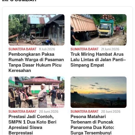
SUMATERA BARAT
11 Juli 2026
SUMATERA BARAT
21 Juni 2026
Pembongkaran Paksa
Truk Miring Hambat Arus
Rumah Warga di Pasaman
Lalu Lintas di Jalan Panti–
Tanpa Dasar Hukum Picu
Simpang Empat
Keresahan
SUMATERA BARAT
20 Juni 2026
SUMATERA BARAT
20 Juni 2026
Prestasi Jadi Contoh,
Pesona Matahari
SMPN 1 Dua Koto Beri
Terbenam di Puncak
Apresiasi Siswa
Panaroma Dua Koto:
Berprestasi
Surga Tersembunyi