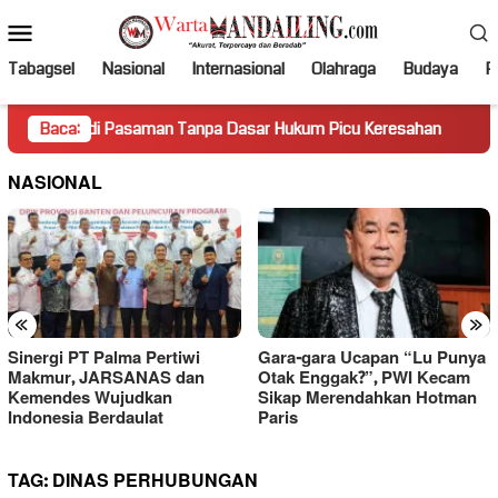
Loncat
Menu
ke
Mobile
konten
Tabagsel
Nasional
Internasional
Olahraga
Budaya
Po
 di Pasaman Tanpa Dasar Hukum Picu Keresahan
Baca:
Truk Mir
NASIONAL
«
»
Sinergi PT Palma Pertiwi
Gara-gara Ucapan “Lu Punya
Makmur, JARSANAS dan
Otak Enggak?”, PWI Kecam
Kemendes Wujudkan
Sikap Merendahkan Hotman
Indonesia Berdaulat
Paris
TAG:
DINAS PERHUBUNGAN