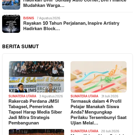
Hadirkan BRIF Sunday Auto Corner, BRI Finance
Mudahkan Warga…
BISNIS
7 Agustus 2026
Rayakan 10 Tahun Perjalanan, Inspire Artistry
Hadirkan Block…
BERITA SUMUT
SUMATERA UTARA
3 Agustus 2026
SUMATERA UTARA
31 Juli 2026
Rakercab Perdana JMSI
Termasuk dalam 4 Profil
Tabagsel, Pemerintah
Pelajar Manakah Siswa
Tapsel Harap Media Siber
Anda? Mengungkap
Jadi Mitra Strategis
Perilaku Tersembunyi Saat
Pembangunan
Ujian Melal…
SUMATERA UTARA
20 Juli 2026