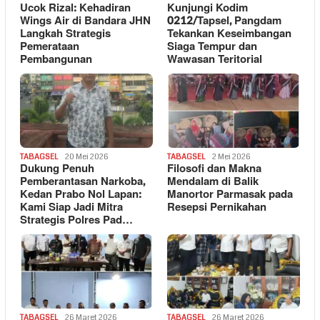
Ucok Rizal: Kehadiran
Kunjungi Kodim
Wings Air di Bandara JHN
0212/Tapsel, Pangdam
Langkah Strategis
Tekankan Keseimbangan
Pemerataan
Siaga Tempur dan
Pembangunan
Wawasan Teritorial
TABAGSEL
20 Mei 2026
TABAGSEL
2 Mei 2026
Dukung Penuh
Filosofi dan Makna
Pemberantasan Narkoba,
Mendalam di Balik
Kedan Prabo Nol Lapan:
Manortor Parmasak pada
Kami Siap Jadi Mitra
Resepsi Pernikahan
Strategis Polres Pad…
TABAGSEL
26 Maret 2026
TABAGSEL
26 Maret 2026