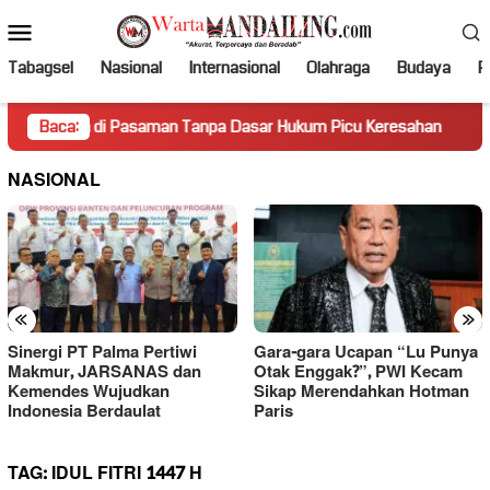
Loncat
Menu
ke
Mobile
konten
Tabagsel
Nasional
Internasional
Olahraga
Budaya
Po
a di Pasaman Tanpa Dasar Hukum Picu Keresahan
Baca:
Truk Mir
NASIONAL
«
»
Sinergi PT Palma Pertiwi
Gara-gara Ucapan “Lu Punya
Makmur, JARSANAS dan
Otak Enggak?”, PWI Kecam
Kemendes Wujudkan
Sikap Merendahkan Hotman
Indonesia Berdaulat
Paris
TAG:
IDUL FITRI 1447 H