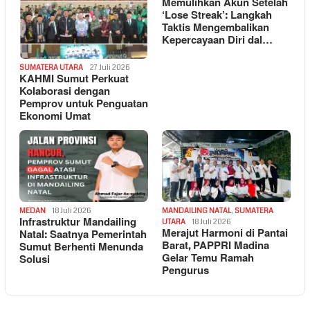
Memulihkan Akun Setelah
‘Lose Streak’: Langkah
Taktis Mengembalikan
Kepercayaan Diri dal…
SUMATERA UTARA
27 Juli 2026
KAHMI Sumut Perkuat
Kolaborasi dengan
Pemprov untuk Penguatan
Ekonomi Umat
MEDAN
18 Juli 2026
MANDAILING NATAL
,
SUMATERA
Infrastruktur Mandailing
UTARA
18 Juli 2026
Merajut Harmoni di Pantai
Natal: Saatnya Pemerintah
Barat, PAPPRI Madina
Sumut Berhenti Menunda
Gelar Temu Ramah
Solusi
Pengurus