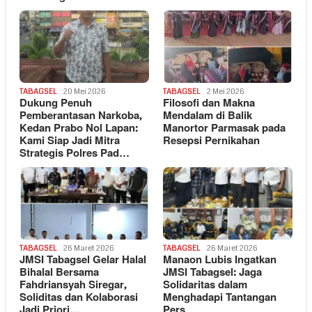
TABAGSEL
20 Mei 2026
TABAGSEL
2 Mei 2026
Dukung Penuh
Filosofi dan Makna
Pemberantasan Narkoba,
Mendalam di Balik
Kedan Prabo Nol Lapan:
Manortor Parmasak pada
Kami Siap Jadi Mitra
Resepsi Pernikahan
Strategis Polres Pad…
TABAGSEL
26 Maret 2026
TABAGSEL
26 Maret 2026
JMSI Tabagsel Gelar Halal
Manaon Lubis Ingatkan
Bihalal Bersama
JMSI Tabagsel: Jaga
Fahdriansyah Siregar,
Solidaritas dalam
Soliditas dan Kolaborasi
Menghadapi Tantangan
Jadi Priori…
Pers