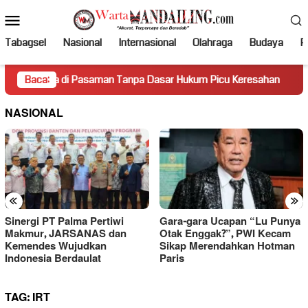
Loncat
Menu
ke
Mobile
konten
Tabagsel
Nasional
Internasional
Olahraga
Budaya
Po
a di Pasaman Tanpa Dasar Hukum Picu Keresahan
Baca:
Truk Mi
NASIONAL
«
»
Sinergi PT Palma Pertiwi
Gara-gara Ucapan “Lu Punya
Makmur, JARSANAS dan
Otak Enggak?”, PWI Kecam
Kemendes Wujudkan
Sikap Merendahkan Hotman
Indonesia Berdaulat
Paris
TAG:
IRT