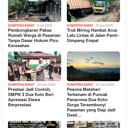
SUMATERA BARAT
11 Juli 2026
SUMATERA BARAT
21 Juni 2026
Pembongkaran Paksa
Truk Miring Hambat Arus
Rumah Warga di Pasaman
Lalu Lintas di Jalan Panti–
Tanpa Dasar Hukum Picu
Simpang Empat
Keresahan
SUMATERA BARAT
20 Juni 2026
SUMATERA BARAT
20 Juni 2026
Prestasi Jadi Contoh,
Pesona Matahari
SMPN 1 Dua Koto Beri
Terbenam di Puncak
Apresiasi Siswa
Panaroma Dua Koto:
Berprestasi
Surga Tersembunyi
Pasaman yang Siap Jadi
Desti…