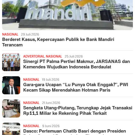
NASIONAL
29 Juli 2026
Berderet Kasus, Kepercayaan Publik ke Bank Mandiri
Terancam
ADVERTORIAL
,
NASIONAL
25 Juli 2026
Sinergi PT Palma Pertiwi Makmur, JARSANAS dan
Kemendes Wujudkan Indonesia Berdaulat
NASIONAL
19 Juli 2026
Gara-gara Ucapan “Lu Punya Otak Enggak?”, PWI
Kecam Sikap Merendahkan Hotman Paris
NASIONAL
21 Juni 2026
Sengketa Utang-Piutang, Terungkap Jejak Transaksi
Rp11,1 Miliar ke Rekening Pihak Terkait
NASIONAL
9 Juni 2026
Dasco: Pertemuan Chatib Basri dengan Presiden