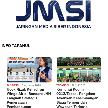
INFO TAPANULI
TABAGSEL
6 Agustus 2026
TABAGSEL
27 Juli 2026
Ucok Rizal: Kehadiran
Kunjungi Kodim
Wings Air di Bandara JHN
0212/Tapsel, Pangdam
Langkah Strategis
Tekankan Keseimbangan
Pemerataan
Siaga Tempur dan
Pembangunan
Wawasan Teritorial