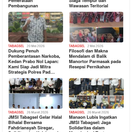
Pemerataan
Siaga Tempur dan
Pembangunan
Wawasan Teritorial
TABAGSEL
20 Mei 2026
TABAGSEL
2 Mei 2026
Dukung Penuh
Filosofi dan Makna
Pemberantasan Narkoba,
Mendalam di Balik
Kedan Prabo Nol Lapan:
Manortor Parmasak pada
Kami Siap Jadi Mitra
Resepsi Pernikahan
Strategis Polres Pad…
TABAGSEL
26 Maret 2026
TABAGSEL
26 Maret 2026
JMSI Tabagsel Gelar Halal
Manaon Lubis Ingatkan
Bihalal Bersama
JMSI Tabagsel: Jaga
Fahdriansyah Siregar,
Solidaritas dalam