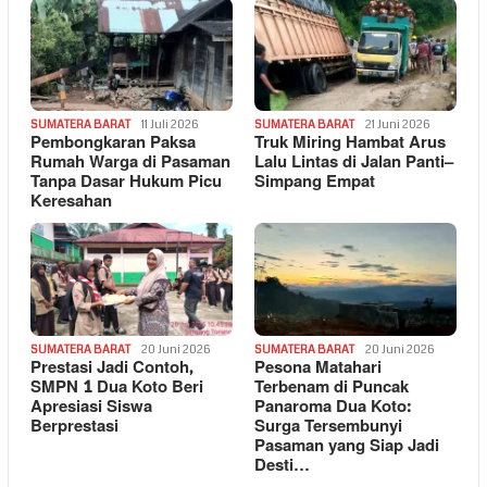
SUMATERA BARAT
11 Juli 2026
SUMATERA BARAT
21 Juni 2026
Pembongkaran Paksa
Truk Miring Hambat Arus
Rumah Warga di Pasaman
Lalu Lintas di Jalan Panti–
Tanpa Dasar Hukum Picu
Simpang Empat
Keresahan
SUMATERA BARAT
20 Juni 2026
SUMATERA BARAT
20 Juni 2026
Prestasi Jadi Contoh,
Pesona Matahari
SMPN 1 Dua Koto Beri
Terbenam di Puncak
Apresiasi Siswa
Panaroma Dua Koto:
Berprestasi
Surga Tersembunyi
Pasaman yang Siap Jadi
Desti…