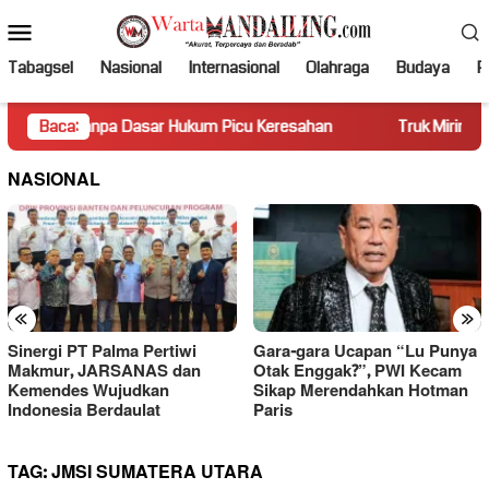
Loncat
Menu
ke
Mobile
konten
Tabagsel
Nasional
Internasional
Olahraga
Budaya
Po
anpa Dasar Hukum Picu Keresahan
Baca:
Truk Miring Hambat Arus
NASIONAL
«
»
Sinergi PT Palma Pertiwi
Gara-gara Ucapan “Lu Punya
Makmur, JARSANAS dan
Otak Enggak?”, PWI Kecam
Kemendes Wujudkan
Sikap Merendahkan Hotman
Indonesia Berdaulat
Paris
TAG:
JMSI SUMATERA UTARA