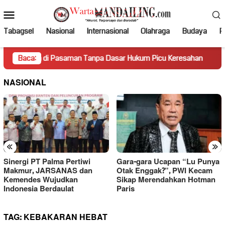
Loncat
Menu
ke
Mobile
konten
Tabagsel
Nasional
Internasional
Olahraga
Budaya
Po
a di Pasaman Tanpa Dasar Hukum Picu Keresahan
Baca:
Truk Mir
NASIONAL
«
»
Sinergi PT Palma Pertiwi
Gara-gara Ucapan “Lu Punya
Makmur, JARSANAS dan
Otak Enggak?”, PWI Kecam
Kemendes Wujudkan
Sikap Merendahkan Hotman
Indonesia Berdaulat
Paris
TAG:
KEBAKARAN HEBAT