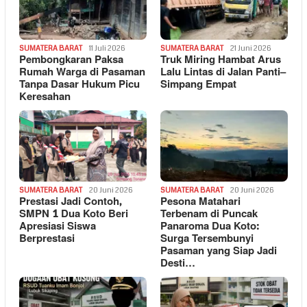
SUMATERA BARAT
11 Juli 2026
SUMATERA BARAT
21 Juni 2026
Pembongkaran Paksa
Truk Miring Hambat Arus
Rumah Warga di Pasaman
Lalu Lintas di Jalan Panti–
Tanpa Dasar Hukum Picu
Simpang Empat
Keresahan
SUMATERA BARAT
20 Juni 2026
SUMATERA BARAT
20 Juni 2026
Prestasi Jadi Contoh,
Pesona Matahari
SMPN 1 Dua Koto Beri
Terbenam di Puncak
Apresiasi Siswa
Panaroma Dua Koto:
Berprestasi
Surga Tersembunyi
Pasaman yang Siap Jadi
Desti…