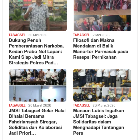
TABAGSEL
20 Mei 2026
TABAGSEL
2 Mei 2026
Dukung Penuh
Filosofi dan Makna
Pemberantasan Narkoba,
Mendalam di Balik
Kedan Prabo Nol Lapan:
Manortor Parmasak pada
Kami Siap Jadi Mitra
Resepsi Pernikahan
Strategis Polres Pad…
TABAGSEL
26 Maret 2026
TABAGSEL
26 Maret 2026
JMSI Tabagsel Gelar Halal
Manaon Lubis Ingatkan
Bihalal Bersama
JMSI Tabagsel: Jaga
Fahdriansyah Siregar,
Solidaritas dalam
Soliditas dan Kolaborasi
Menghadapi Tantangan
Jadi Priori…
Pers