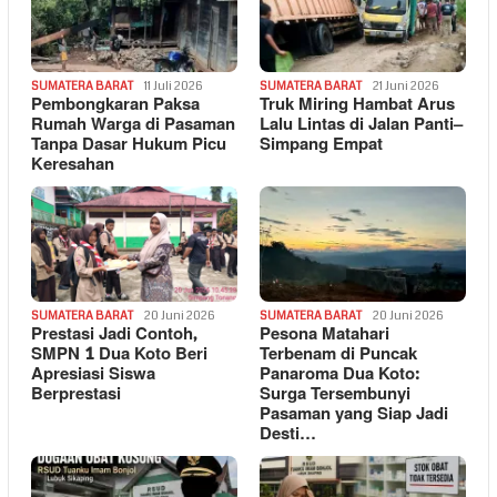
SUMATERA BARAT
11 Juli 2026
SUMATERA BARAT
21 Juni 2026
Pembongkaran Paksa
Truk Miring Hambat Arus
Rumah Warga di Pasaman
Lalu Lintas di Jalan Panti–
Tanpa Dasar Hukum Picu
Simpang Empat
Keresahan
SUMATERA BARAT
20 Juni 2026
SUMATERA BARAT
20 Juni 2026
Prestasi Jadi Contoh,
Pesona Matahari
SMPN 1 Dua Koto Beri
Terbenam di Puncak
Apresiasi Siswa
Panaroma Dua Koto:
Berprestasi
Surga Tersembunyi
Pasaman yang Siap Jadi
Desti…