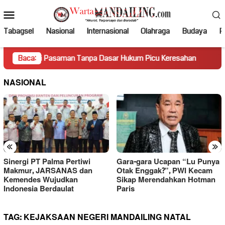
Loncat
Menu
ke
Mobile
konten
Tabagsel
Nasional
Internasional
Olahraga
Budaya
Po
di Pasaman Tanpa Dasar Hukum Picu Keresahan
Baca:
Truk Mirin
NASIONAL
«
»
Sinergi PT Palma Pertiwi
Gara-gara Ucapan “Lu Punya
Makmur, JARSANAS dan
Otak Enggak?”, PWI Kecam
Kemendes Wujudkan
Sikap Merendahkan Hotman
Indonesia Berdaulat
Paris
TAG:
KEJAKSAAN NEGERI MANDAILING NATAL