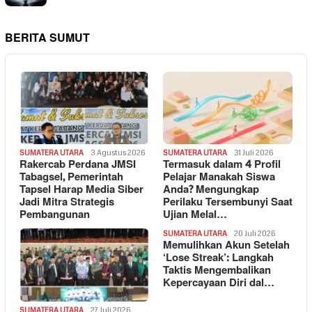
BERITA SUMUT
SUMATERA UTARA
3 Agustus 2026
SUMATERA UTARA
31 Juli 2026
Rakercab Perdana JMSI
Termasuk dalam 4 Profil
Tabagsel, Pemerintah
Pelajar Manakah Siswa
Tapsel Harap Media Siber
Anda? Mengungkap
Jadi Mitra Strategis
Perilaku Tersembunyi Saat
Pembangunan
Ujian Melal…
SUMATERA UTARA
20 Juli 2026
Memulihkan Akun Setelah
‘Lose Streak’: Langkah
Taktis Mengembalikan
Kepercayaan Diri dal…
SUMATERA UTARA
27 Juli 2026