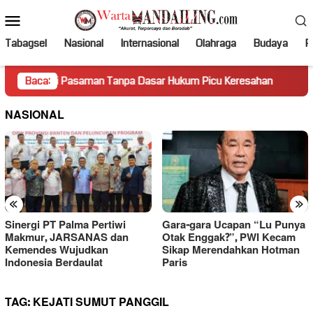
Loncat
Menu
ke
Mobile
konten
Tabagsel
Nasional
Internasional
Olahraga
Budaya
Po
di Pasaman Tanpa Dasar Hukum Picu Keresahan
Baca:
Truk Mirin
NASIONAL
«
»
Sinergi PT Palma Pertiwi
Gara-gara Ucapan “Lu Punya
Makmur, JARSANAS dan
Otak Enggak?”, PWI Kecam
Kemendes Wujudkan
Sikap Merendahkan Hotman
Indonesia Berdaulat
Paris
TAG:
KEJATI SUMUT PANGGIL