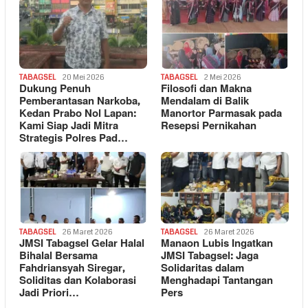
TABAGSEL
20 Mei 2026
TABAGSEL
2 Mei 2026
Dukung Penuh
Filosofi dan Makna
Pemberantasan Narkoba,
Mendalam di Balik
Kedan Prabo Nol Lapan:
Manortor Parmasak pada
Kami Siap Jadi Mitra
Resepsi Pernikahan
Strategis Polres Pad…
TABAGSEL
26 Maret 2026
TABAGSEL
26 Maret 2026
JMSI Tabagsel Gelar Halal
Manaon Lubis Ingatkan
Bihalal Bersama
JMSI Tabagsel: Jaga
Fahdriansyah Siregar,
Solidaritas dalam
Soliditas dan Kolaborasi
Menghadapi Tantangan
Jadi Priori…
Pers