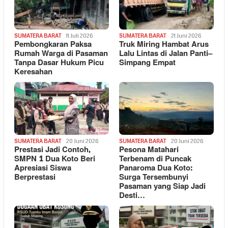
SUMATERA BARAT
11 Juli 2026
SUMATERA BARAT
21 Juni 2026
Pembongkaran Paksa
Truk Miring Hambat Arus
Rumah Warga di Pasaman
Lalu Lintas di Jalan Panti–
Tanpa Dasar Hukum Picu
Simpang Empat
Keresahan
SUMATERA BARAT
20 Juni 2026
SUMATERA BARAT
20 Juni 2026
Prestasi Jadi Contoh,
Pesona Matahari
SMPN 1 Dua Koto Beri
Terbenam di Puncak
Apresiasi Siswa
Panaroma Dua Koto:
Berprestasi
Surga Tersembunyi
Pasaman yang Siap Jadi
Desti…