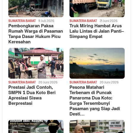
SUMATERA BARAT
11 Juli 2026
SUMATERA BARAT
21 Juni 2026
Pembongkaran Paksa
Truk Miring Hambat Arus
Rumah Warga di Pasaman
Lalu Lintas di Jalan Panti–
Tanpa Dasar Hukum Picu
Simpang Empat
Keresahan
SUMATERA BARAT
20 Juni 2026
SUMATERA BARAT
20 Juni 2026
Prestasi Jadi Contoh,
Pesona Matahari
SMPN 1 Dua Koto Beri
Terbenam di Puncak
Apresiasi Siswa
Panaroma Dua Koto:
Berprestasi
Surga Tersembunyi
Pasaman yang Siap Jadi
Desti…