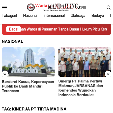
Loncat
Menu
ke
Mobile
konten
Tabagsel
Nasional
Internasional
Olahraga
Budaya
Po
mah Warga di Pasaman Tanpa Dasar Hukum Picu Keresahan
Baca:
NASIONAL
«
»
Sinergi PT Palma Pertiwi
Gara-gara Ucapan “Lu Punya
Makmur, JARSANAS dan
Otak Enggak?”, PWI Kecam
Kemendes Wujudkan
Sikap Merendahkan Hotman
Indonesia Berdaulat
Paris
TAG:
KINERJA PT TIRTA MADINA