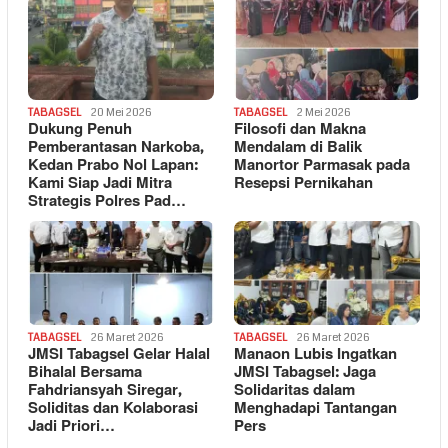
TABAGSEL
20 Mei 2026
TABAGSEL
2 Mei 2026
Dukung Penuh
Filosofi dan Makna
Pemberantasan Narkoba,
Mendalam di Balik
Kedan Prabo Nol Lapan:
Manortor Parmasak pada
Kami Siap Jadi Mitra
Resepsi Pernikahan
Strategis Polres Pad…
TABAGSEL
26 Maret 2026
TABAGSEL
26 Maret 2026
JMSI Tabagsel Gelar Halal
Manaon Lubis Ingatkan
Bihalal Bersama
JMSI Tabagsel: Jaga
Fahdriansyah Siregar,
Solidaritas dalam
Soliditas dan Kolaborasi
Menghadapi Tantangan
Jadi Priori…
Pers