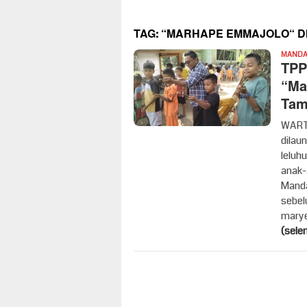
TAG:
“MARHAPE EMMAJOLO“ D
MANDAI
TPP
“Ma
Tam
WART
dilau
leluh
anak-
Manda
sebel
marye
(sele