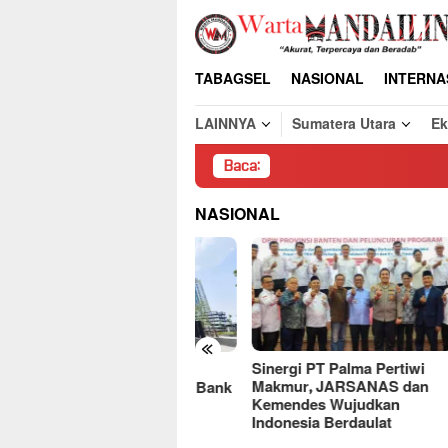
Loncat
ke
konten
TABAGSEL
NASIONAL
INTERNA
LAINNYA
Sumatera Utara
E
Baca:
Pemb
NASIONAL
«
Sinergi PT Palma Pertiwi
Gara
deret Kasus,
Makmur, JARSANAS dan
Puny
ercayaan Publik ke Bank
Kemendes Wujudkan
Keca
diri Terancam
Indonesia Berdaulat
Hotm