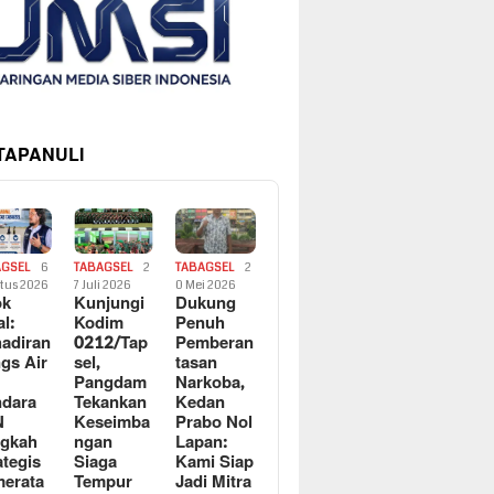
 TAPANULI
AGSEL
6
TABAGSEL
2
TABAGSEL
2
tus 2026
7 Juli 2026
0 Mei 2026
ok
Kunjungi
Dukung
al:
Kodim
Penuh
adiran
0212/Tap
Pemberan
gs Air
sel,
tasan
Pangdam
Narkoba,
dara
Tekankan
Kedan
N
Keseimba
Prabo Nol
ngkah
ngan
Lapan:
ategis
Siaga
Kami Siap
erata
Tempur
Jadi Mitra