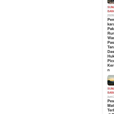
SUM
BAR
202
Pe
kar
Pak
Ru
War
Pa
Tan
Das
Hu
Pic
Ker
n
SUM
BAR
Juni
Pe
Mat
Te