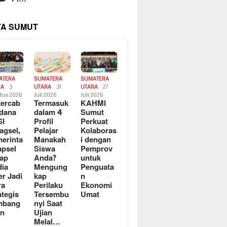
TA SUMUT
ATERA
SUMATERA
SUMATERA
RA
3
UTARA
31
UTARA
27
tus 2026
Juli 2026
Juli 2026
ercab
Termasuk
KAHMI
dana
dalam 4
Sumut
SI
Profil
Perkuat
agsel,
Pelajar
Kolaboras
erinta
Manakah
i dengan
apsel
Siswa
Pemprov
ap
Anda?
untuk
ia
Mengung
Penguata
er Jadi
kap
n
ra
Perilaku
Ekonomi
ategis
Tersembu
Umat
mbang
nyi Saat
an
Ujian
Melal…