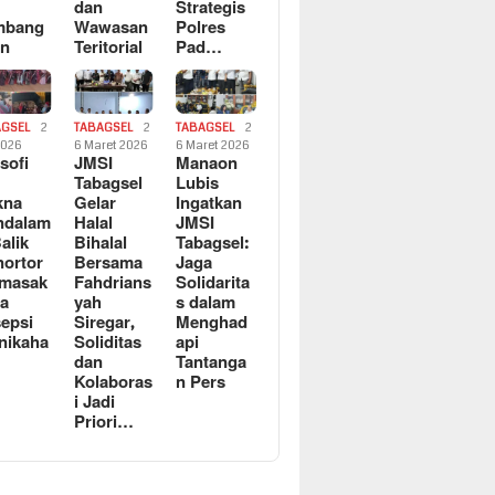
dan
Strategis
mbang
Wawasan
Polres
an
Teritorial
Pad…
AGSEL
2
TABAGSEL
2
TABAGSEL
2
2026
6 Maret 2026
6 Maret 2026
osofi
JMSI
Manaon
n
Tabagsel
Lubis
kna
Gelar
Ingatkan
ndalam
Halal
JMSI
Balik
Bihalal
Tabagsel:
ortor
Bersama
Jaga
rmasak
Fahdrians
Solidarita
a
yah
s dalam
epsi
Siregar,
Menghad
nikaha
Soliditas
api
dan
Tantanga
Kolaboras
n Pers
i Jadi
Priori…