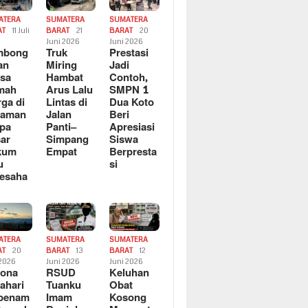
ATERA
SUMATERA
SUMATERA
AT
11 Juli
BARAT
21
BARAT
20
6
Juni 2026
Juni 2026
mbong
Truk
Prestasi
an
Miring
Jadi
sa
Hambat
Contoh,
mah
Arus Lalu
SMPN 1
ga di
Lintas di
Dua Koto
saman
Jalan
Beri
pa
Panti–
Apresiasi
ar
Simpang
Siswa
kum
Empat
Berpresta
u
si
esaha
ATERA
SUMATERA
SUMATERA
AT
20
BARAT
13
BARAT
12
 2026
Juni 2026
Juni 2026
sona
RSUD
Keluhan
ahari
Tuanku
Obat
rbenam
Imam
Kosong