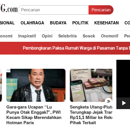
Pencarian
SIONAL
OLAHRAGA
BUDAYA
POLITIK
KESEHATAN
CO
konomi
Inspiratif
Opini
Selebritis
Sosok
Otomotif
Pe
ongkaran Paksa Rumah Warga di Pasaman Tanpa Dasar Hukum Pic
Pemut
Video
»
-gara Ucapan “Lu
Sengketa Utang-Piutang,
Dasco
a Otak Enggak?”, PWI
Terungkap Jejak Transaksi
Basri 
m Sikap Merendahkan
Rp11,1 Miliar ke Rekening
Bahas
an Paris
Pihak Terkait
Ekono