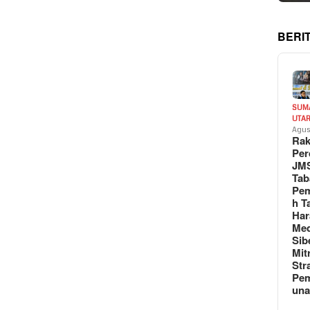
BERI
SUM
UTA
Agus
Rak
Per
JM
Tab
Pem
h T
Har
Med
Sib
Mit
Str
Pe
un