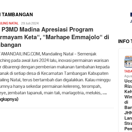
I TAMBANGAN
syahren
LING NATAL
29 Juli 2024
 P3MD Madina Apresiasi Program
rmayam Keta“, “Marhape Emmajolo“ di
INFO
bangan
AMANDAILING.COM, Mandailing Natal – Semenjak
nching pada awal Juni 2024 lalu, inovasi permainan warisan
ur dibarengi dengan pemberian makanan tambahan kepada
TAB
anak di setiap desa di Kecamatan Tambangan Kabupaten
Agus
iling Natal, terus bertambah dan digalakkan. Kalau minggu
Uc
Riz
umnya hanya sekedar permainan kelereng, terompah,
Keh
ye, jembatan tapanuli, main tali, marlagotria, melukis,
….
Win
ngkapnya)
di
Ban
JH
La
Str
Pem