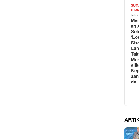
SUM
UTA
Juli 
Mem
an 
Set
‘Lo
Str
La
Tak
Me
ali
Kep
aan
da
ARTI