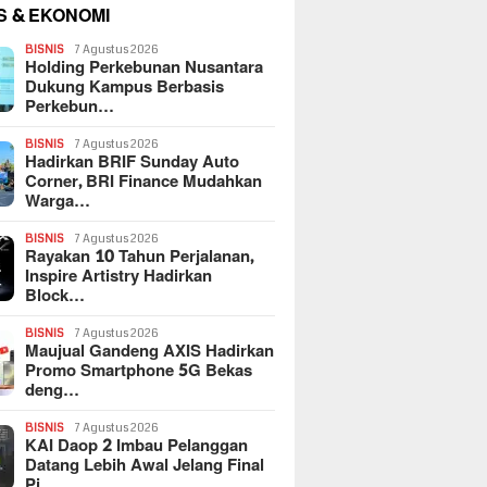
S & EKONOMI
BISNIS
7 Agustus 2026
Holding Perkebunan Nusantara
Dukung Kampus Berbasis
Perkebun…
BISNIS
7 Agustus 2026
Hadirkan BRIF Sunday Auto
Corner, BRI Finance Mudahkan
Warga…
BISNIS
7 Agustus 2026
Rayakan 10 Tahun Perjalanan,
Inspire Artistry Hadirkan
Block…
BISNIS
7 Agustus 2026
Maujual Gandeng AXIS Hadirkan
Promo Smartphone 5G Bekas
deng…
BISNIS
7 Agustus 2026
KAI Daop 2 Imbau Pelanggan
Datang Lebih Awal Jelang Final
Pi…