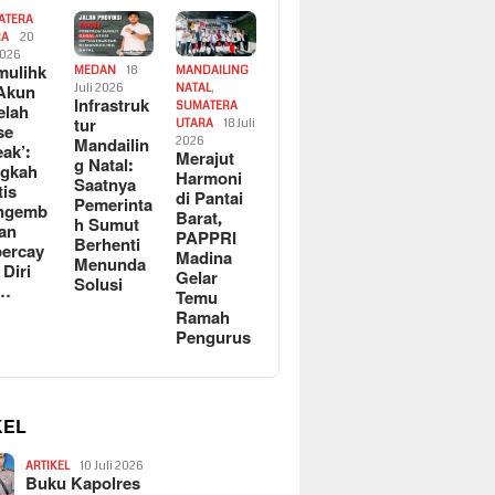
ATERA
RA
20
2026
ulihk
MEDAN
18
MANDAILING
Akun
Juli 2026
NATAL
,
Infrastruk
SUMATERA
elah
tur
UTARA
18 Juli
se
Mandailin
2026
eak’:
Merajut
g Natal:
ngkah
Harmoni
Saatnya
tis
di Pantai
Pemerinta
ngemb
Barat,
h Sumut
kan
PAPPRI
Berhenti
ercay
Madina
Menunda
 Diri
Gelar
Solusi
l…
Temu
Ramah
Pengurus
KEL
ARTIKEL
10 Juli 2026
Buku Kapolres