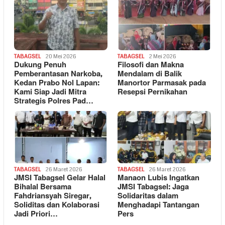
TABAGSEL
20 Mei 2026
TABAGSEL
2 Mei 2026
Dukung Penuh
Filosofi dan Makna
Pemberantasan Narkoba,
Mendalam di Balik
Kedan Prabo Nol Lapan:
Manortor Parmasak pada
Kami Siap Jadi Mitra
Resepsi Pernikahan
Strategis Polres Pad…
TABAGSEL
26 Maret 2026
TABAGSEL
26 Maret 2026
JMSI Tabagsel Gelar Halal
Manaon Lubis Ingatkan
Bihalal Bersama
JMSI Tabagsel: Jaga
Fahdriansyah Siregar,
Solidaritas dalam
Soliditas dan Kolaborasi
Menghadapi Tantangan
Jadi Priori…
Pers