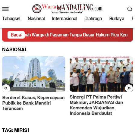
Loncat
Menu
ke
Mobile
konten
Tabagsel
Nasional
Internasional
Olahraga
Budaya
Po
Rumah Warga di Pasaman Tanpa Dasar Hukum Picu Keresahan
Baca:
NASIONAL
«
»
Sinergi PT Palma Pertiwi
Gara-gara Ucapan “Lu Punya
Makmur, JARSANAS dan
Otak Enggak?”, PWI Kecam
Kemendes Wujudkan
Sikap Merendahkan Hotman
Indonesia Berdaulat
Paris
TAG:
MIRIS!