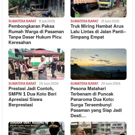
SUMATERA BARAT
11 Juli 2026
SUMATERA BARAT
21 Juni 2026
Pembongkaran Paksa
Truk Miring Hambat Arus
Rumah Warga di Pasaman
Lalu Lintas di Jalan Panti–
Tanpa Dasar Hukum Picu
Simpang Empat
Keresahan
SUMATERA BARAT
20 Juni 2026
SUMATERA BARAT
20 Juni 2026
Prestasi Jadi Contoh,
Pesona Matahari
SMPN 1 Dua Koto Beri
Terbenam di Puncak
Apresiasi Siswa
Panaroma Dua Koto:
Berprestasi
Surga Tersembunyi
Pasaman yang Siap Jadi
Desti…