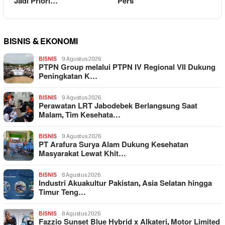
Jadi Priori…
Pers
BISNIS & EKONOMI
BISNIS
9 Agustus 2026
PTPN Group melalui PTPN IV Regional VII Dukung
Peningkatan K…
BISNIS
9 Agustus 2026
Perawatan LRT Jabodebek Berlangsung Saat
Malam, Tim Kesehata…
BISNIS
9 Agustus 2026
PT Arafura Surya Alam Dukung Kesehatan
Masyarakat Lewat Khit…
BISNIS
8 Agustus 2026
Industri Akuakultur Pakistan, Asia Selatan hingga
Timur Teng…
BISNIS
8 Agustus 2026
Fazzio Sunset Blue Hybrid x Alkateri, Motor Limited