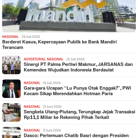
NASIONAL
29 Juli 2026
Berderet Kasus, Kepercayaan Publik ke Bank Mandiri
Terancam
ADVERTORIAL
,
NASIONAL
25 Juli 2026
Sinergi PT Palma Pertiwi Makmur, JARSANAS dan
Kemendes Wujudkan Indonesia Berdaulat
NASIONAL
19 Juli 2026
Gara-gara Ucapan “Lu Punya Otak Enggak?”, PWI
Kecam Sikap Merendahkan Hotman Paris
NASIONAL
21 Juni 2026
Sengketa Utang-Piutang, Terungkap Jejak Transaksi
Rp11,1 Miliar ke Rekening Pihak Terkait
NASIONAL
9 Juni 2026
Dasco: Pertemuan Chatib Basri dengan Presiden