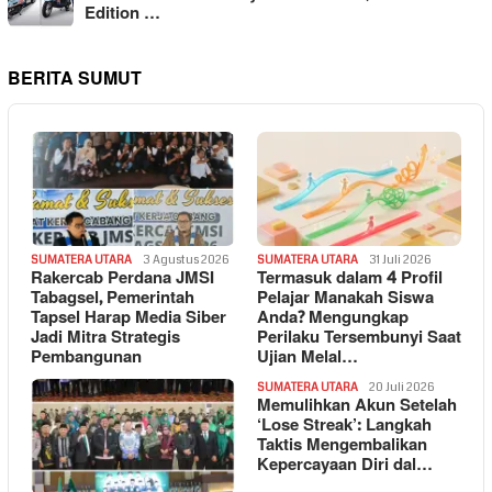
Edition …
BERITA SUMUT
SUMATERA UTARA
3 Agustus 2026
SUMATERA UTARA
31 Juli 2026
Rakercab Perdana JMSI
Termasuk dalam 4 Profil
Tabagsel, Pemerintah
Pelajar Manakah Siswa
Tapsel Harap Media Siber
Anda? Mengungkap
Jadi Mitra Strategis
Perilaku Tersembunyi Saat
Pembangunan
Ujian Melal…
SUMATERA UTARA
20 Juli 2026
Memulihkan Akun Setelah
‘Lose Streak’: Langkah
Taktis Mengembalikan
Kepercayaan Diri dal…