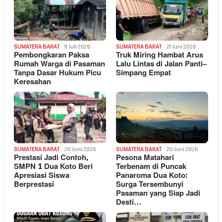
SUMATERA BARAT
11 Juli 2026
SUMATERA BARAT
21 Juni 2026
Pembongkaran Paksa
Truk Miring Hambat Arus
Rumah Warga di Pasaman
Lalu Lintas di Jalan Panti–
Tanpa Dasar Hukum Picu
Simpang Empat
Keresahan
SUMATERA BARAT
20 Juni 2026
SUMATERA BARAT
20 Juni 2026
Prestasi Jadi Contoh,
Pesona Matahari
SMPN 1 Dua Koto Beri
Terbenam di Puncak
Apresiasi Siswa
Panaroma Dua Koto:
Berprestasi
Surga Tersembunyi
Pasaman yang Siap Jadi
Desti…