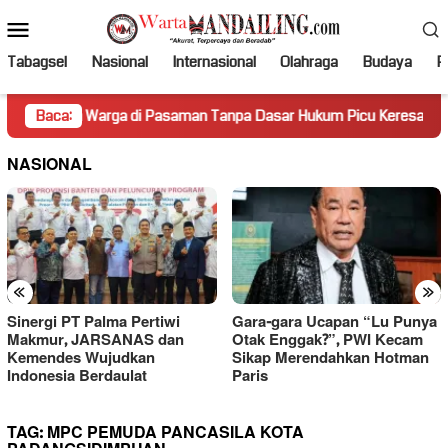
Loncat
Menu
ke
Mobile
konten
Tabagsel
Nasional
Internasional
Olahraga
Budaya
Po
 Warga di Pasaman Tanpa Dasar Hukum Picu Keresahan
Baca:
Tr
NASIONAL
«
»
Sinergi PT Palma Pertiwi
Gara-gara Ucapan “Lu Punya
Makmur, JARSANAS dan
Otak Enggak?”, PWI Kecam
Kemendes Wujudkan
Sikap Merendahkan Hotman
Indonesia Berdaulat
Paris
TAG:
MPC PEMUDA PANCASILA KOTA