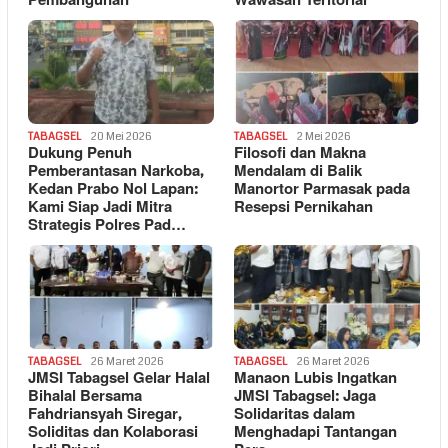
Pembangunan
Wawasan Teritorial
TABAGSEL
20 Mei 2026
TABAGSEL
2 Mei 2026
Dukung Penuh
Filosofi dan Makna
Pemberantasan Narkoba,
Mendalam di Balik
Kedan Prabo Nol Lapan:
Manortor Parmasak pada
Kami Siap Jadi Mitra
Resepsi Pernikahan
Strategis Polres Pad…
TABAGSEL
26 Maret 2026
TABAGSEL
26 Maret 2026
JMSI Tabagsel Gelar Halal
Manaon Lubis Ingatkan
Bihalal Bersama
JMSI Tabagsel: Jaga
Fahdriansyah Siregar,
Solidaritas dalam
Soliditas dan Kolaborasi
Menghadapi Tantangan