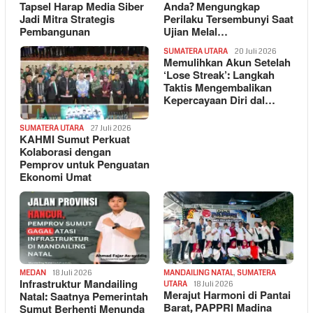
Tapsel Harap Media Siber
Anda? Mengungkap
Jadi Mitra Strategis
Perilaku Tersembunyi Saat
Pembangunan
Ujian Melal…
SUMATERA UTARA
20 Juli 2026
Memulihkan Akun Setelah
‘Lose Streak’: Langkah
Taktis Mengembalikan
Kepercayaan Diri dal…
SUMATERA UTARA
27 Juli 2026
KAHMI Sumut Perkuat
Kolaborasi dengan
Pemprov untuk Penguatan
Ekonomi Umat
MEDAN
18 Juli 2026
MANDAILING NATAL
,
SUMATERA
Infrastruktur Mandailing
UTARA
18 Juli 2026
Merajut Harmoni di Pantai
Natal: Saatnya Pemerintah
Barat, PAPPRI Madina
Sumut Berhenti Menunda