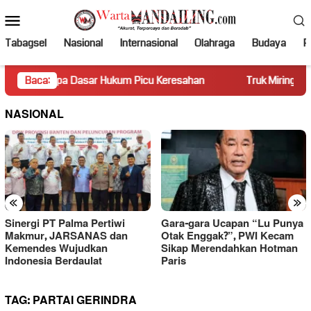
Loncat
Menu
ke
Mobile
konten
Tabagsel
Nasional
Internasional
Olahraga
Budaya
Po
npa Dasar Hukum Picu Keresahan
Baca:
Truk Miring Hambat Arus 
NASIONAL
«
»
Sinergi PT Palma Pertiwi
Gara-gara Ucapan “Lu Punya
Makmur, JARSANAS dan
Otak Enggak?”, PWI Kecam
Kemendes Wujudkan
Sikap Merendahkan Hotman
Indonesia Berdaulat
Paris
TAG:
PARTAI GERINDRA