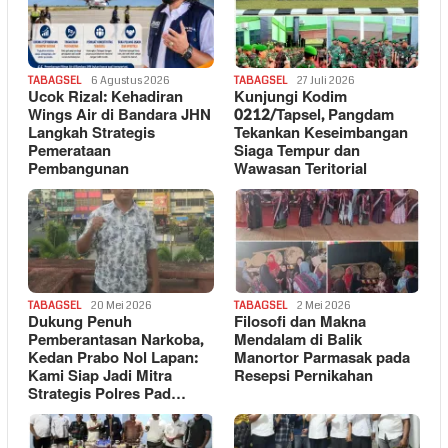
TABAGSEL
6 Agustus 2026
TABAGSEL
27 Juli 2026
Ucok Rizal: Kehadiran
Kunjungi Kodim
Wings Air di Bandara JHN
0212/Tapsel, Pangdam
Langkah Strategis
Tekankan Keseimbangan
Pemerataan
Siaga Tempur dan
Pembangunan
Wawasan Teritorial
TABAGSEL
20 Mei 2026
TABAGSEL
2 Mei 2026
Dukung Penuh
Filosofi dan Makna
Pemberantasan Narkoba,
Mendalam di Balik
Kedan Prabo Nol Lapan:
Manortor Parmasak pada
Kami Siap Jadi Mitra
Resepsi Pernikahan
Strategis Polres Pad…