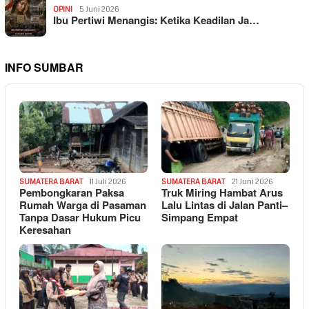
OPINI
5 Juni 2026
Ibu Pertiwi Menangis: Ketika Keadilan Ja…
INFO SUMBAR
SUMATERA BARAT
11 Juli 2026
SUMATERA BARAT
21 Juni 2026
Pembongkaran Paksa
Truk Miring Hambat Arus
Rumah Warga di Pasaman
Lalu Lintas di Jalan Panti–
Tanpa Dasar Hukum Picu
Simpang Empat
Keresahan