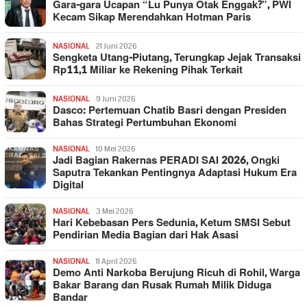
Gara-gara Ucapan “Lu Punya Otak Enggak?”, PWI
Kecam Sikap Merendahkan Hotman Paris
NASIONAL
21 Juni 2026
Sengketa Utang-Piutang, Terungkap Jejak Transaksi
Rp11,1 Miliar ke Rekening Pihak Terkait
NASIONAL
9 Juni 2026
Dasco: Pertemuan Chatib Basri dengan Presiden
Bahas Strategi Pertumbuhan Ekonomi
NASIONAL
10 Mei 2026
Jadi Bagian Rakernas PERADI SAI 2026, Ongki
Saputra Tekankan Pentingnya Adaptasi Hukum Era
Digital
NASIONAL
3 Mei 2026
Hari Kebebasan Pers Sedunia, Ketum SMSI Sebut
Pendirian Media Bagian dari Hak Asasi
NASIONAL
11 April 2026
Demo Anti Narkoba Berujung Ricuh di Rohil, Warga
Bakar Barang dan Rusak Rumah Milik Diduga
Bandar