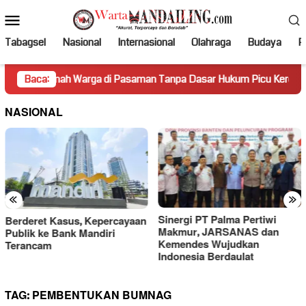
Loncat
Menu
ke
Mobile
konten
Tabagsel
Nasional
Internasional
Olahraga
Budaya
Po
mah Warga di Pasaman Tanpa Dasar Hukum Picu Keresahan
Baca:
NASIONAL
«
»
Sinergi PT Palma Pertiwi
Gara-gara Ucapan “Lu Punya
Makmur, JARSANAS dan
Otak Enggak?”, PWI Kecam
Kemendes Wujudkan
Sikap Merendahkan Hotman
Indonesia Berdaulat
Paris
TAG:
PEMBENTUKAN BUMNAG