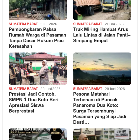
SUMATERA BARAT
11 Juli 2026
SUMATERA BARAT
21 Juni 2026
Pembongkaran Paksa
Truk Miring Hambat Arus
Rumah Warga di Pasaman
Lalu Lintas di Jalan Panti–
Tanpa Dasar Hukum Picu
Simpang Empat
Keresahan
SUMATERA BARAT
20 Juni 2026
SUMATERA BARAT
20 Juni 2026
Prestasi Jadi Contoh,
Pesona Matahari
SMPN 1 Dua Koto Beri
Terbenam di Puncak
Apresiasi Siswa
Panaroma Dua Koto:
Berprestasi
Surga Tersembunyi
Pasaman yang Siap Jadi
Desti…