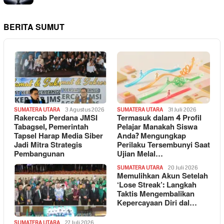
BERITA SUMUT
SUMATERA UTARA
3 Agustus 2026
SUMATERA UTARA
31 Juli 2026
Rakercab Perdana JMSI
Termasuk dalam 4 Profil
Tabagsel, Pemerintah
Pelajar Manakah Siswa
Tapsel Harap Media Siber
Anda? Mengungkap
Jadi Mitra Strategis
Perilaku Tersembunyi Saat
Pembangunan
Ujian Melal…
SUMATERA UTARA
20 Juli 2026
Memulihkan Akun Setelah
‘Lose Streak’: Langkah
Taktis Mengembalikan
Kepercayaan Diri dal…
SUMATERA UTARA
27 Juli 2026