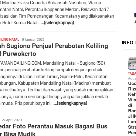
Madina Fraksi Gerindra Ardiansah Nasution, Warga
atan Natal, Perantau Ikappenas Medan, Relawan dari 7
isasi dan Tim Pemenangan Kecamatan yang dilaksanakan
a Hotel Kurnia Natal,
….(selengkapnya)
Redaksi
LING NATAL
9 Januari 2022
INFO
ah Sugiono Penjual Perabotan Keliling
l Purwokerto
MANDAILING.COM, Mandailing Natal – Sugiono (50)
ng penjual perabotan keliling tampak dengan gerobak
TAB
ngannya di Jalan Lintas Timur, Sipolu-Polu, Kecamatan
Agus
Uc
bungan, Kabupaten Mandailing Natal (Madina) membuat
Riz
iba melihatnya. Terlihat dari wajah yang sudah menunjukkan
Keh
tuanya, namun semangat hidup yang ia tunjukkan seolah
Win
 muda. Pria paruh baya ini,
….(selengkapnya)
di
Ban
JH
Redaksi
La
27 April 2020
edar Foto Perantau Masuk Bagasi Bus
Str
Pem
r Bisa Mudik