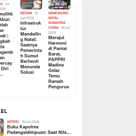
RA
20
2026
ulihk
MEDAN
18
MANDAILING
Akun
Juli 2026
NATAL
,
Infrastruk
SUMATERA
elah
tur
UTARA
18 Juli
se
Mandailin
2026
eak’:
Merajut
g Natal:
ngkah
Harmoni
Saatnya
tis
di Pantai
Pemerinta
ngemb
Barat,
h Sumut
kan
PAPPRI
Berhenti
ercay
Madina
Menunda
 Diri
Gelar
Solusi
l…
Temu
Ramah
Pengurus
KEL
ARTIKEL
10 Juli 2026
Buku Kapolres
Padangsidimpuan: Saat Nila…