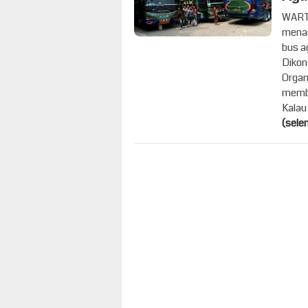
WARTA
menam
bus a
Dikon
Organ
membe
Kalau
(sele