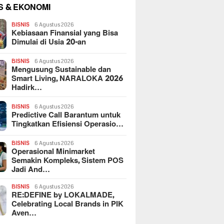
S & EKONOMI
BISNIS
6 Agustus 2026
Kebiasaan Finansial yang Bisa
Dimulai di Usia 20-an
BISNIS
6 Agustus 2026
Mengusung Sustainable dan
Smart Living, NARALOKA 2026
Hadirk…
BISNIS
6 Agustus 2026
Predictive Call Barantum untuk
Tingkatkan Efisiensi Operasio…
BISNIS
6 Agustus 2026
Operasional Minimarket
Semakin Kompleks, Sistem POS
Jadi And…
BISNIS
6 Agustus 2026
RE:DEFINE by LOKALMADE,
Celebrating Local Brands in PIK
Aven…