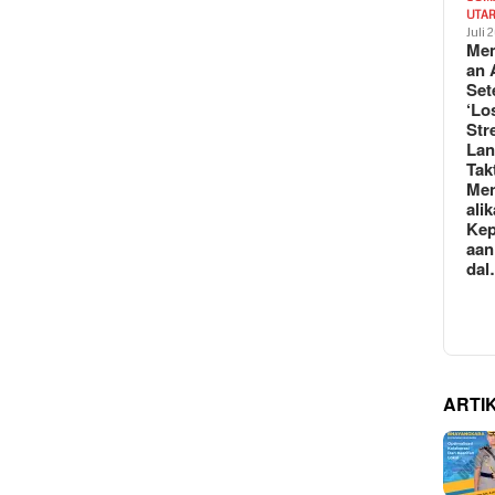
UTA
Juli 
Mem
an 
Set
‘Lo
Str
La
Tak
Me
ali
Kep
aan
da
ARTI