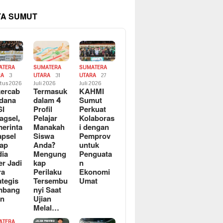
TA SUMUT
ATERA
SUMATERA
SUMATERA
RA
3
UTARA
31
UTARA
27
tus 2026
Juli 2026
Juli 2026
ercab
Termasuk
KAHMI
dana
dalam 4
Sumut
SI
Profil
Perkuat
agsel,
Pelajar
Kolaboras
erinta
Manakah
i dengan
apsel
Siswa
Pemprov
ap
Anda?
untuk
ia
Mengung
Penguata
er Jadi
kap
n
ra
Perilaku
Ekonomi
ategis
Tersembu
Umat
mbang
nyi Saat
an
Ujian
Melal…
ATERA