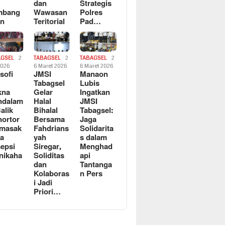
dan
Strategis
mbang
Wawasan
Polres
an
Teritorial
Pad…
AGSEL
2
TABAGSEL
2
TABAGSEL
2
2026
6 Maret 2026
6 Maret 2026
osofi
JMSI
Manaon
n
Tabagsel
Lubis
kna
Gelar
Ingatkan
ndalam
Halal
JMSI
Balik
Bihalal
Tabagsel:
ortor
Bersama
Jaga
rmasak
Fahdrians
Solidarita
a
yah
s dalam
epsi
Siregar,
Menghad
nikaha
Soliditas
api
dan
Tantanga
Kolaboras
n Pers
i Jadi
Priori…