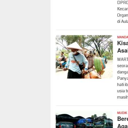
DPRD 
Kecam
Organ
di Aul
MANDAI
Kis
Asa
WARTA
seora
danga
Panya
hati 
usia 
masih
MUDIK
Ber
Aga