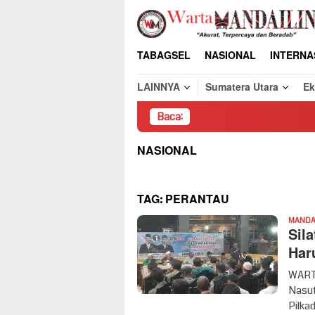
Loncat
ke
konten
TABAGSEL
NASIONAL
INTERNA
LAINNYA
Sumatera Utara
E
Baca:
Pembongkaran 
NASIONAL
TAG:
PERANTAU
MANDAI
Sil
Har
WARTA
Nasut
Pilka