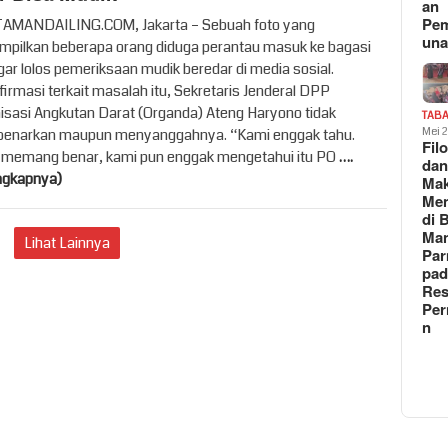
an
Pe
MANDAILING.COM, Jakarta – Sebuah foto yang
un
pilkan beberapa orang diduga perantau masuk ke bagasi
gar lolos pemeriksaan mudik beredar di media sosial.
firmasi terkait masalah itu, Sekretaris Jenderal DPP
isasi Angkutan Darat (Organda) Ateng Haryono tidak
TAB
narkan maupun menyanggahnya. “Kami enggak tahu.
Mei 
Fil
 memang benar, kami pun enggak mengetahui itu PO
….
da
ngkapnya)
Ma
Me
di 
Man
Lihat Lainnya
Pa
pad
Res
Per
n