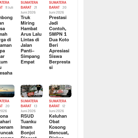
ATERA
SUMATERA
SUMATERA
AT
11 Juli
BARAT
21
BARAT
20
6
Juni 2026
Juni 2026
mbong
Truk
Prestasi
an
Miring
Jadi
sa
Hambat
Contoh,
mah
Arus Lalu
SMPN 1
ga di
Lintas di
Dua Koto
saman
Jalan
Beri
pa
Panti–
Apresiasi
ar
Simpang
Siswa
kum
Empat
Berpresta
u
si
esaha
ATERA
SUMATERA
SUMATERA
AT
20
BARAT
13
BARAT
12
 2026
Juni 2026
Juni 2026
sona
RSUD
Keluhan
ahari
Tuanku
Obat
rbenam
Imam
Kosong
Puncak
Bonjol
Mencuat,