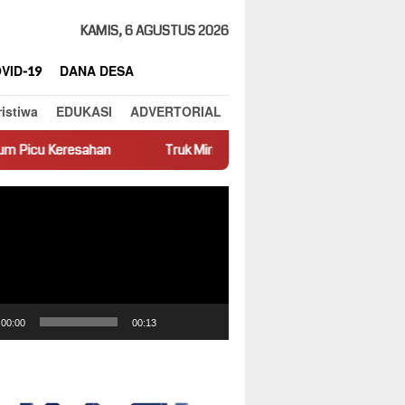
KAMIS, 6 AGUSTUS 2026
VID-19
DANA DESA
ristiwa
EDUKASI
ADVERTORIAL
an
Truk Miring Hambat Arus Lalu Lintas di Jalan Panti–Simpa
ar
00:00
00:13