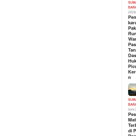
SUM
BAR
202
Pe
kar
Pak
Ru
War
Pa
Tan
Das
Hu
Pic
Ker
n
SUM
BAR
Juni
Pe
Mat
Te
di 