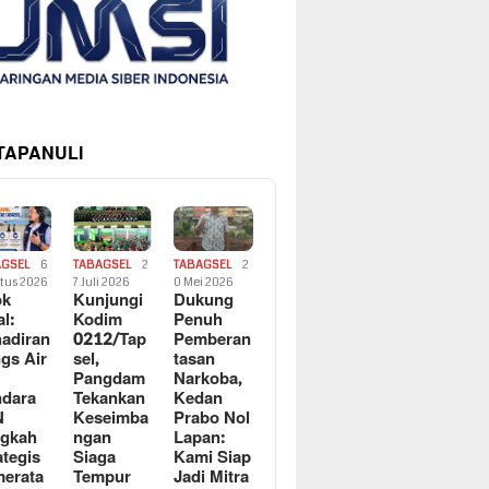
 TAPANULI
AGSEL
6
TABAGSEL
2
TABAGSEL
2
tus 2026
7 Juli 2026
0 Mei 2026
ok
Kunjungi
Dukung
al:
Kodim
Penuh
adiran
0212/Tap
Pemberan
gs Air
sel,
tasan
Pangdam
Narkoba,
dara
Tekankan
Kedan
N
Keseimba
Prabo Nol
ngkah
ngan
Lapan:
ategis
Siaga
Kami Siap
erata
Tempur
Jadi Mitra