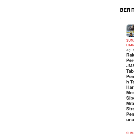
BERI
SUM
UTA
Agus
Rak
Per
JM
Tab
Pem
h T
Har
Med
Sib
Mit
Str
Pe
un
SUM