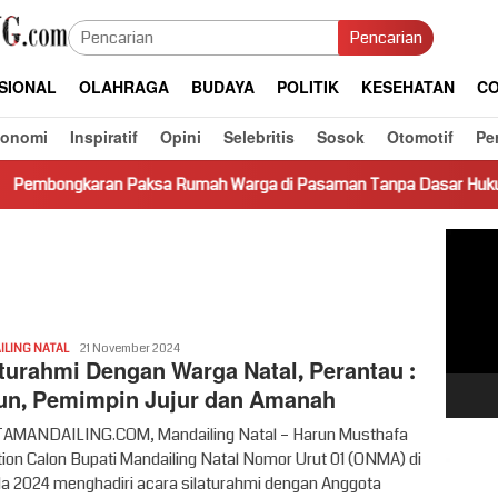
Pencarian
SIONAL
OLAHRAGA
BUDAYA
POLITIK
KESEHATAN
CO
konomi
Inspiratif
Opini
Selebritis
Sosok
Otomotif
Pe
Paksa Rumah Warga di Pasaman Tanpa Dasar Hukum Picu Keresah
Pemut
Video
syahren
LING NATAL
21 November 2024
aturahmi Dengan Warga Natal, Perantau :
un, Pemimpin Jujur dan Amanah
MANDAILING.COM, Mandailing Natal – Harun Musthafa
ion Calon Bupati Mandailing Natal Nomor Urut 01 (ONMA) di
da 2024 menghadiri acara silaturahmi dengan Anggota