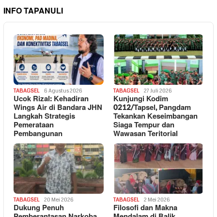
INFO TAPANULI
TABAGSEL
6 Agustus 2026
TABAGSEL
27 Juli 2026
Ucok Rizal: Kehadiran
Kunjungi Kodim
Wings Air di Bandara JHN
0212/Tapsel, Pangdam
Langkah Strategis
Tekankan Keseimbangan
Pemerataan
Siaga Tempur dan
Pembangunan
Wawasan Teritorial
TABAGSEL
20 Mei 2026
TABAGSEL
2 Mei 2026
Dukung Penuh
Filosofi dan Makna
Pemberantasan Narkoba,
Mendalam di Balik