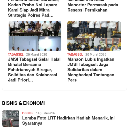
Kedan Prabo Nol Lapan:
Manortor Parmasak pada
Kami Siap Jadi Mitra
Resepsi Pernikahan
Strategis Polres Pad…
TABAGSEL
26 Maret 2026
TABAGSEL
26 Maret 2026
JMSI Tabagsel Gelar Halal
Manaon Lubis Ingatkan
Bihalal Bersama
JMSI Tabagsel: Jaga
Fahdriansyah Siregar,
Solidaritas dalam
Soliditas dan Kolaborasi
Menghadapi Tantangan
Jadi Priori…
Pers
BISNIS & EKONOMI
BISNIS
7 Agustus 2026
Lomba Foto LRT Hadirkan Hadiah Menarik, Ini
Syaratnya