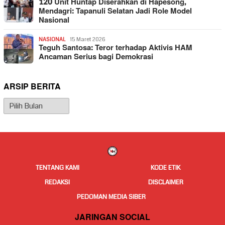
120 Unit Huntap Diserahkan di Hapesong,
Mendagri: Tapanuli Selatan Jadi Role Model
Nasional
NASIONAL
15 Maret 2026
Teguh Santosa: Teror terhadap Aktivis HAM
Ancaman Serius bagi Demokrasi
ARSIP BERITA
Arsip
Berita
TENTANG KAMI
KODE ETIK
REDAKSI
DISCLAIMER
PEDOMAN MEDIA SIBER
JARINGAN SOCIAL