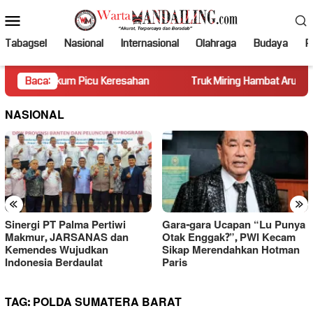
Loncat
Menu
ke
Mobile
konten
Tabagsel
Nasional
Internasional
Olahraga
Budaya
Po
ukum Picu Keresahan
Baca:
Truk Miring Hambat Arus Lalu Lintas 
NASIONAL
«
»
Sinergi PT Palma Pertiwi
Gara-gara Ucapan “Lu Punya
Makmur, JARSANAS dan
Otak Enggak?”, PWI Kecam
Kemendes Wujudkan
Sikap Merendahkan Hotman
Indonesia Berdaulat
Paris
TAG:
POLDA SUMATERA BARAT