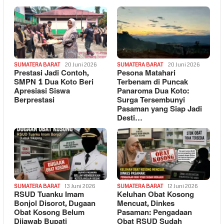
SUMATERA BARAT
20 Juni 2026
SUMATERA BARAT
20 Juni 2026
Prestasi Jadi Contoh,
Pesona Matahari
SMPN 1 Dua Koto Beri
Terbenam di Puncak
Apresiasi Siswa
Panaroma Dua Koto:
Berprestasi
Surga Tersembunyi
Pasaman yang Siap Jadi
Desti…
SUMATERA BARAT
13 Juni 2026
SUMATERA BARAT
12 Juni 2026
RSUD Tuanku Imam
Keluhan Obat Kosong
Bonjol Disorot, Dugaan
Mencuat, Dinkes
Obat Kosong Belum
Pasaman: Pengadaan
Dijawab Bupati
Obat RSUD Sudah