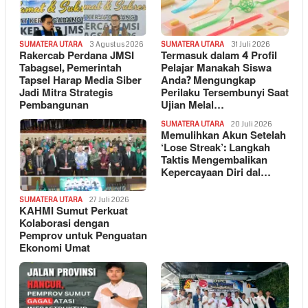
SUMATERA UTARA
3 Agustus 2026
SUMATERA UTARA
31 Juli 2026
Rakercab Perdana JMSI
Termasuk dalam 4 Profil
Tabagsel, Pemerintah
Pelajar Manakah Siswa
Tapsel Harap Media Siber
Anda? Mengungkap
Jadi Mitra Strategis
Perilaku Tersembunyi Saat
Pembangunan
Ujian Melal…
SUMATERA UTARA
20 Juli 2026
Memulihkan Akun Setelah
‘Lose Streak’: Langkah
Taktis Mengembalikan
Kepercayaan Diri dal…
SUMATERA UTARA
27 Juli 2026
KAHMI Sumut Perkuat
Kolaborasi dengan
Pemprov untuk Penguatan
Ekonomi Umat