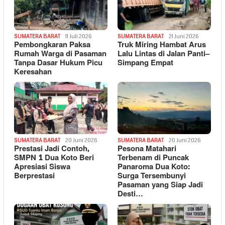
SUMATERA BARAT
11 Juli 2026
SUMATERA BARAT
21 Juni 2026
Pembongkaran Paksa
Truk Miring Hambat Arus
Rumah Warga di Pasaman
Lalu Lintas di Jalan Panti–
Tanpa Dasar Hukum Picu
Simpang Empat
Keresahan
SUMATERA BARAT
20 Juni 2026
SUMATERA BARAT
20 Juni 2026
Prestasi Jadi Contoh,
Pesona Matahari
SMPN 1 Dua Koto Beri
Terbenam di Puncak
Apresiasi Siswa
Panaroma Dua Koto:
Berprestasi
Surga Tersembunyi
Pasaman yang Siap Jadi
Desti…