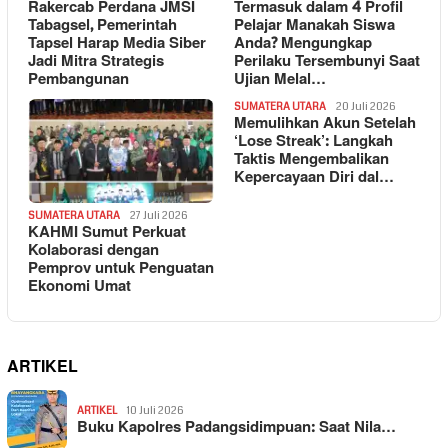
Rakercab Perdana JMSI
Termasuk dalam 4 Profil
Tabagsel, Pemerintah
Pelajar Manakah Siswa
Tapsel Harap Media Siber
Anda? Mengungkap
Jadi Mitra Strategis
Perilaku Tersembunyi Saat
Pembangunan
Ujian Melal…
SUMATERA UTARA
20 Juli 2026
Memulihkan Akun Setelah
‘Lose Streak’: Langkah
Taktis Mengembalikan
Kepercayaan Diri dal…
SUMATERA UTARA
27 Juli 2026
KAHMI Sumut Perkuat
Kolaborasi dengan
Pemprov untuk Penguatan
Ekonomi Umat
ARTIKEL
ARTIKEL
10 Juli 2026
Buku Kapolres Padangsidimpuan: Saat Nila…