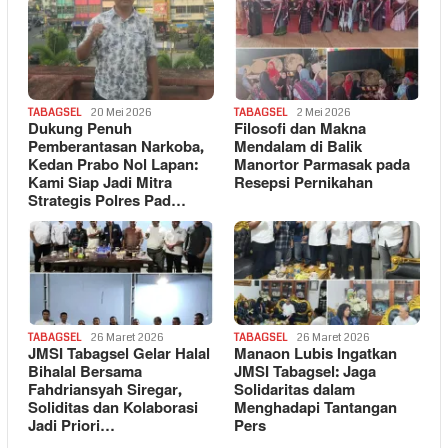
TABAGSEL
20 Mei 2026
TABAGSEL
2 Mei 2026
Dukung Penuh
Filosofi dan Makna
Pemberantasan Narkoba,
Mendalam di Balik
Kedan Prabo Nol Lapan:
Manortor Parmasak pada
Kami Siap Jadi Mitra
Resepsi Pernikahan
Strategis Polres Pad…
TABAGSEL
26 Maret 2026
TABAGSEL
26 Maret 2026
JMSI Tabagsel Gelar Halal
Manaon Lubis Ingatkan
Bihalal Bersama
JMSI Tabagsel: Jaga
Fahdriansyah Siregar,
Solidaritas dalam
Soliditas dan Kolaborasi
Menghadapi Tantangan
Jadi Priori…
Pers