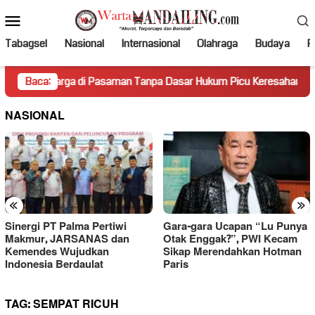
Loncat
Menu
ke
Mobile
konten
Tabagsel
Nasional
Internasional
Olahraga
Budaya
Po
arga di Pasaman Tanpa Dasar Hukum Picu Keresahan
Baca:
Truk
NASIONAL
«
»
Sinergi PT Palma Pertiwi
Gara-gara Ucapan “Lu Punya
Makmur, JARSANAS dan
Otak Enggak?”, PWI Kecam
Kemendes Wujudkan
Sikap Merendahkan Hotman
Indonesia Berdaulat
Paris
TAG:
SEMPAT RICUH