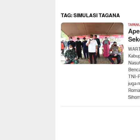
TAG:
SIMULASI TAGANA
TAPANU
Ape
Sek
WARTA
Kabup
Nasut
Benca
TNI-P
juga 
Roman
Sihom