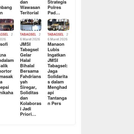
dan
Strategis
mbang
Wawasan
Polres
an
Teritorial
Pad…
AGSEL
2
TABAGSEL
2
TABAGSEL
2
2026
6 Maret 2026
6 Maret 2026
osofi
JMSI
Manaon
n
Tabagsel
Lubis
kna
Gelar
Ingatkan
ndalam
Halal
JMSI
Balik
Bihalal
Tabagsel:
ortor
Bersama
Jaga
rmasak
Fahdrians
Solidarita
a
yah
s dalam
epsi
Siregar,
Menghad
nikaha
Soliditas
api
dan
Tantanga
Kolaboras
n Pers
i Jadi
Priori…