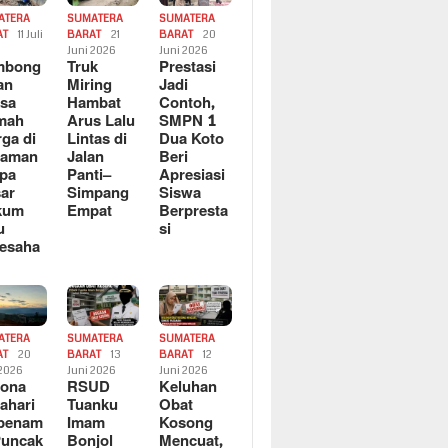
ATERA
SUMATERA
SUMATERA
AT
11 Juli
BARAT
21
BARAT
20
6
Juni 2026
Juni 2026
mbong
Truk
Prestasi
an
Miring
Jadi
sa
Hambat
Contoh,
mah
Arus Lalu
SMPN 1
ga di
Lintas di
Dua Koto
saman
Jalan
Beri
pa
Panti–
Apresiasi
ar
Simpang
Siswa
kum
Empat
Berpresta
u
si
esaha
ATERA
SUMATERA
SUMATERA
AT
20
BARAT
13
BARAT
12
 2026
Juni 2026
Juni 2026
sona
RSUD
Keluhan
ahari
Tuanku
Obat
rbenam
Imam
Kosong
Puncak
Bonjol
Mencuat,