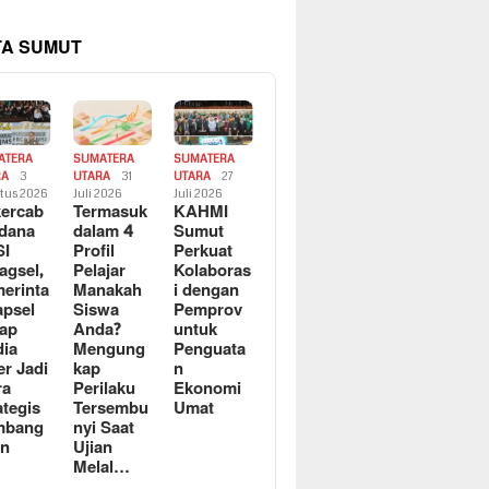
TA SUMUT
ATERA
SUMATERA
SUMATERA
RA
3
UTARA
31
UTARA
27
tus 2026
Juli 2026
Juli 2026
ercab
Termasuk
KAHMI
dana
dalam 4
Sumut
SI
Profil
Perkuat
agsel,
Pelajar
Kolaboras
erinta
Manakah
i dengan
apsel
Siswa
Pemprov
ap
Anda?
untuk
ia
Mengung
Penguata
er Jadi
kap
n
ra
Perilaku
Ekonomi
ategis
Tersembu
Umat
mbang
nyi Saat
an
Ujian
Melal…