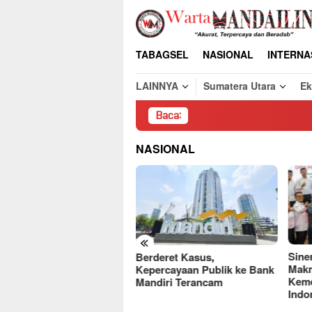
Loncat
ke
konten
TABAGSEL
NASIONAL
INTERNA
LAINNYA
Sumatera Utara
E
Baca:
Pembongkara
NASIONAL
«
Sinergi PT Palma Pertiwi
Gara
deret Kasus,
Makmur, JARSANAS dan
Puny
ercayaan Publik ke Bank
Kemendes Wujudkan
Keca
diri Terancam
Indonesia Berdaulat
Hotm