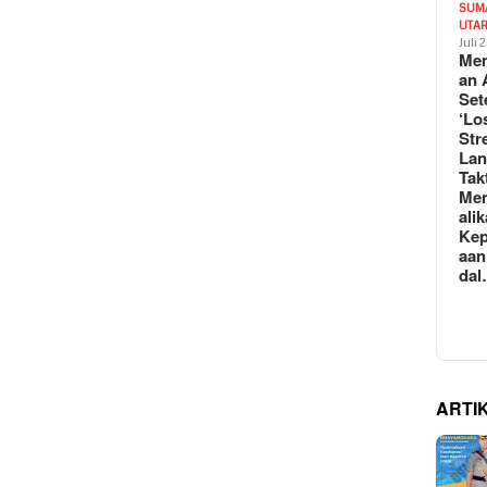
SUM
UTA
Juli 
Mem
an 
Set
‘Lo
Str
La
Tak
Me
ali
Kep
aan
da
ARTI