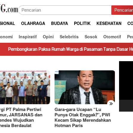
Pencaria
SIONAL
OLAHRAGA
BUDAYA
POLITIK
KESEHATAN
CO
konomi
Inspiratif
Opini
Selebritis
Sosok
Otomotif
Pe
n Paksa Rumah Warga di Pasaman Tanpa Dasar Hukum Picu Keres
Pemut
Video
»
-gara Ucapan “Lu
Sengketa Utang-Piutang,
Dasco
a Otak Enggak?”, PWI
Terungkap Jejak Transaksi
Basri 
m Sikap Merendahkan
Rp11,1 Miliar ke Rekening
Bahas
an Paris
Pihak Terkait
Ekono