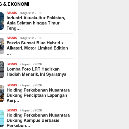
S & EKONOMI
BISNIS
8 Agustus 2026
Industri Akuakultur Pakistan,
Asia Selatan hingga Timur
Teng…
BISNIS
8 Agustus 2026
Fazzio Sunset Blue Hybrid x
Alkateri, Motor Limited Edition
…
BISNIS
7 Agustus 2026
Lomba Foto LRT Hadirkan
Hadiah Menarik, Ini Syaratnya
BISNIS
7 Agustus 2026
Holding Perkebunan Nusantara
Dukung Penciptaan Lapangan
Kerj…
BISNIS
7 Agustus 2026
Holding Perkebunan Nusantara
Dukung Kampus Berbasis
Perkebun…