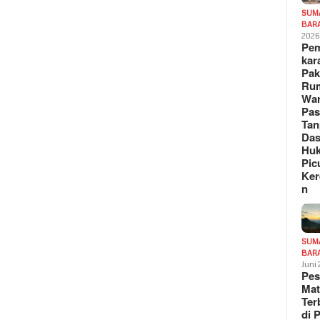
SUM
BAR
202
Pe
kar
Pak
Ru
War
Pa
Tan
Das
Hu
Pic
Ker
n
SUM
BAR
Juni
Pe
Mat
Te
di 