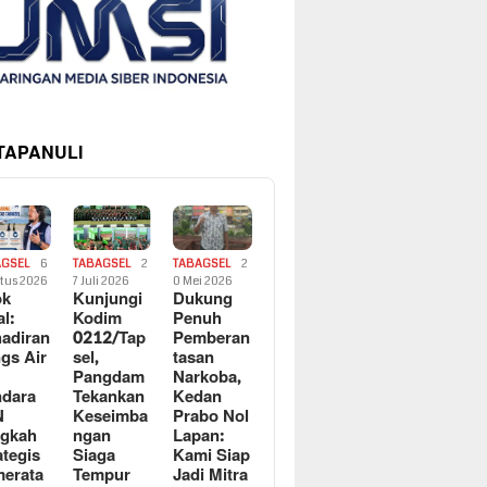
 TAPANULI
AGSEL
6
TABAGSEL
2
TABAGSEL
2
tus 2026
7 Juli 2026
0 Mei 2026
ok
Kunjungi
Dukung
al:
Kodim
Penuh
adiran
0212/Tap
Pemberan
gs Air
sel,
tasan
Pangdam
Narkoba,
dara
Tekankan
Kedan
N
Keseimba
Prabo Nol
ngkah
ngan
Lapan:
ategis
Siaga
Kami Siap
erata
Tempur
Jadi Mitra