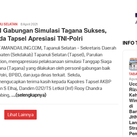
Redaksi
LI SELATAN
8 April 2021
l Gabungan Simulasi Tagana Sukses,
da Tapsel Apresiasi TNI-Polri
INFO
MANDAILING.COM, Tapanuli Selatan – Sekretaris Daerah
aten (Sekdakab) Tapanuli Selatan (Tapsel), Parulian
ion, mengapresiasi pelaksanaan simulasi Tanggap Siaga
na (Tagana) yang dilakukan oleh personil gabungan baik
olri, BPBD, dan juga dinas terkait. Sekda,
TAB
Agus
mengucapkan terima kasih kepada Kapolres Tapsel AKBP
Uc
 S Elhaj, Dandim 0212/TS Letkol (Inf) Rooy Chandra
Riz
Keh
bing,
….(selengkapnya)
Win
di
Ban
Lihat Lainnya
JH
La
Str
Pem