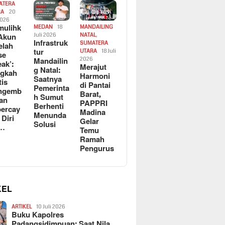
ATERA
RA
20
2026
ulihk
MEDAN
18
MANDAILING
Akun
Juli 2026
NATAL
,
Infrastruk
SUMATERA
elah
tur
UTARA
18 Juli
se
Mandailin
2026
eak’:
Merajut
g Natal:
ngkah
Harmoni
Saatnya
tis
di Pantai
Pemerinta
ngemb
Barat,
h Sumut
kan
PAPPRI
Berhenti
ercay
Madina
Menunda
 Diri
Gelar
Solusi
l…
Temu
Ramah
Pengurus
KEL
ARTIKEL
10 Juli 2026
Buku Kapolres
Padangsidimpuan: Saat Nila…