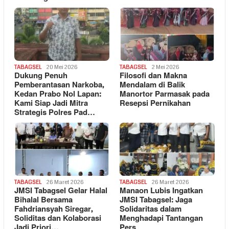
TABAGSEL
20 Mei 2026
TABAGSEL
2 Mei 2026
Dukung Penuh
Filosofi dan Makna
Pemberantasan Narkoba,
Mendalam di Balik
Kedan Prabo Nol Lapan:
Manortor Parmasak pada
Kami Siap Jadi Mitra
Resepsi Pernikahan
Strategis Polres Pad…
TABAGSEL
26 Maret 2026
TABAGSEL
26 Maret 2026
JMSI Tabagsel Gelar Halal
Manaon Lubis Ingatkan
Bihalal Bersama
JMSI Tabagsel: Jaga
Fahdriansyah Siregar,
Solidaritas dalam
Soliditas dan Kolaborasi
Menghadapi Tantangan
Jadi Priori…
Pers