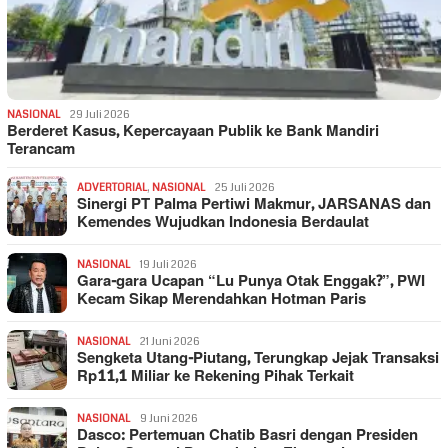
NASIONAL
29 Juli 2026
Berderet Kasus, Kepercayaan Publik ke Bank Mandiri
Terancam
ADVERTORIAL
,
NASIONAL
25 Juli 2026
Sinergi PT Palma Pertiwi Makmur, JARSANAS dan
Kemendes Wujudkan Indonesia Berdaulat
NASIONAL
19 Juli 2026
Gara-gara Ucapan “Lu Punya Otak Enggak?”, PWI
Kecam Sikap Merendahkan Hotman Paris
NASIONAL
21 Juni 2026
Sengketa Utang-Piutang, Terungkap Jejak Transaksi
Rp11,1 Miliar ke Rekening Pihak Terkait
NASIONAL
9 Juni 2026
Dasco: Pertemuan Chatib Basri dengan Presiden