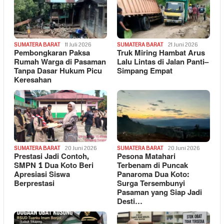
SUMATERA BARAT
11 Juli 2026
SUMATERA BARAT
21 Juni 2026
Pembongkaran Paksa
Truk Miring Hambat Arus
Rumah Warga di Pasaman
Lalu Lintas di Jalan Panti–
Tanpa Dasar Hukum Picu
Simpang Empat
Keresahan
SUMATERA BARAT
20 Juni 2026
SUMATERA BARAT
20 Juni 2026
Prestasi Jadi Contoh,
Pesona Matahari
SMPN 1 Dua Koto Beri
Terbenam di Puncak
Apresiasi Siswa
Panaroma Dua Koto:
Berprestasi
Surga Tersembunyi
Pasaman yang Siap Jadi
Desti…