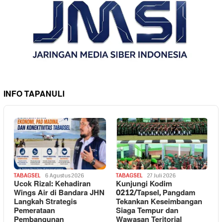
INFO TAPANULI
TABAGSEL
6 Agustus 2026
TABAGSEL
27 Juli 2026
Ucok Rizal: Kehadiran
Kunjungi Kodim
Wings Air di Bandara JHN
0212/Tapsel, Pangdam
Langkah Strategis
Tekankan Keseimbangan
Pemerataan
Siaga Tempur dan
Pembangunan
Wawasan Teritorial