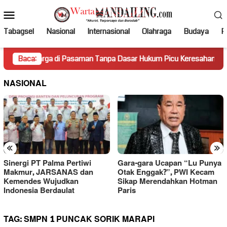
Loncat
Menu
ke
Mobile
konten
Tabagsel
Nasional
Internasional
Olahraga
Budaya
Po
arga di Pasaman Tanpa Dasar Hukum Picu Keresahan
Baca:
Truk
NASIONAL
«
»
Sinergi PT Palma Pertiwi
Gara-gara Ucapan “Lu Punya
Makmur, JARSANAS dan
Otak Enggak?”, PWI Kecam
Kemendes Wujudkan
Sikap Merendahkan Hotman
Indonesia Berdaulat
Paris
TAG:
SMPN 1 PUNCAK SORIK MARAPI