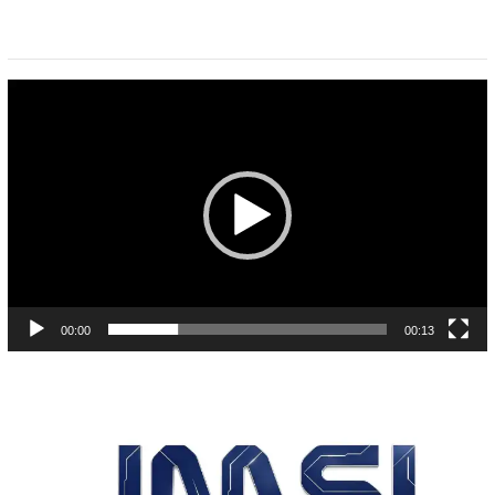
Pemutar
Video
00:00
00:13