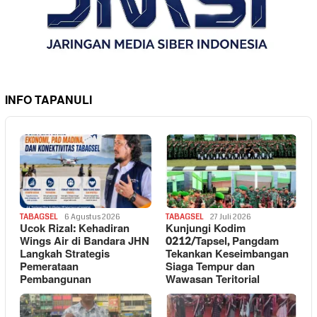
INFO TAPANULI
TABAGSEL
6 Agustus 2026
TABAGSEL
27 Juli 2026
Ucok Rizal: Kehadiran
Kunjungi Kodim
Wings Air di Bandara JHN
0212/Tapsel, Pangdam
Langkah Strategis
Tekankan Keseimbangan
Pemerataan
Siaga Tempur dan
Pembangunan
Wawasan Teritorial