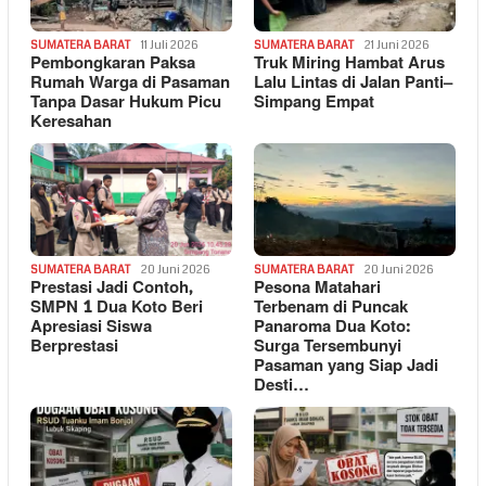
SUMATERA BARAT
11 Juli 2026
SUMATERA BARAT
21 Juni 2026
Pembongkaran Paksa
Truk Miring Hambat Arus
Rumah Warga di Pasaman
Lalu Lintas di Jalan Panti–
Tanpa Dasar Hukum Picu
Simpang Empat
Keresahan
SUMATERA BARAT
20 Juni 2026
SUMATERA BARAT
20 Juni 2026
Prestasi Jadi Contoh,
Pesona Matahari
SMPN 1 Dua Koto Beri
Terbenam di Puncak
Apresiasi Siswa
Panaroma Dua Koto:
Berprestasi
Surga Tersembunyi
Pasaman yang Siap Jadi
Desti…