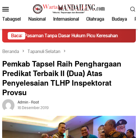
Loncat
Menu
ke
Mobile
konten
Tabagsel
Nasional
Internasional
Olahraga
Budaya
Po
saman Tanpa Dasar Hukum Picu Keresahan
Baca:
Truk Miring Ham
Beranda
Tapanuli Selatan
Pemkab Tapsel Raih Penghargaan
Predikat Terbaik II (Dua) Atas
Penyelesaian TLHP Inspektorat
Provsu
Admin - Root
16 Desember 2019