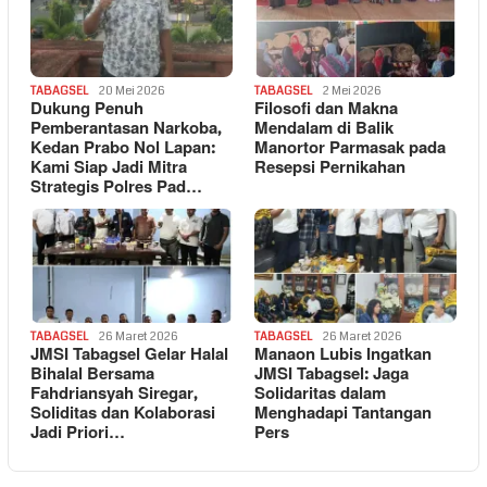
TABAGSEL
20 Mei 2026
TABAGSEL
2 Mei 2026
Dukung Penuh
Filosofi dan Makna
Pemberantasan Narkoba,
Mendalam di Balik
Kedan Prabo Nol Lapan:
Manortor Parmasak pada
Kami Siap Jadi Mitra
Resepsi Pernikahan
Strategis Polres Pad…
TABAGSEL
26 Maret 2026
TABAGSEL
26 Maret 2026
JMSI Tabagsel Gelar Halal
Manaon Lubis Ingatkan
Bihalal Bersama
JMSI Tabagsel: Jaga
Fahdriansyah Siregar,
Solidaritas dalam
Soliditas dan Kolaborasi
Menghadapi Tantangan
Jadi Priori…
Pers