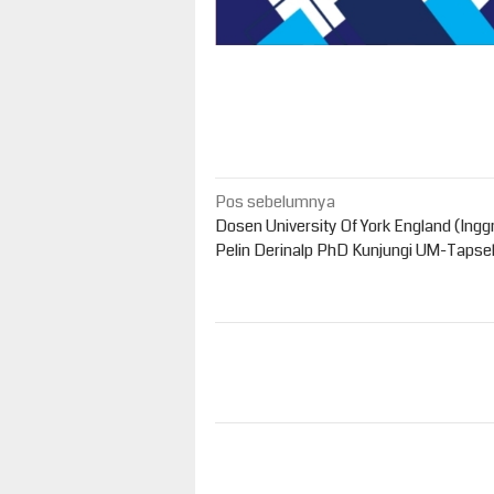
Navigasi
Pos sebelumnya
pos
Dosen University Of York England (Inggr
Pelin Derinalp PhD Kunjungi UM-Tapse