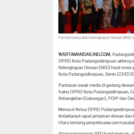
Foto bersama Alat Kelengkapan Dewan (AKD) se
WARTAMANDAILING.COM
, Padangsid
DPRD Kota Padangsidimpuan akhirnya se
Kelengkapan Dewan (AKD) hasil revisi
Kota Padangsidimpuan, Senin (23/12/20
Pantauan awak media di gedung dewan, pa
fraksi DPRD Kota Padangsidimpuan, Go
Kebangkitan (Gabungan), PDIP dan De
Menurut Ketua DPRD Padangsidimpuan, 
tindaklanjut rapat pimpinan dewan dan 
Utara tentang penyelesaian permasala
Adapun komposisi AKD hasil revisi itu, 