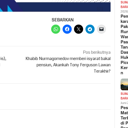
SUM
BAR
202
Pe
SEBARKAN
kar
Pak
Ru
War
Pa
Tan
Das
Pos berikutnya
Hu
is),
Khabib Nurmagomedov memberi isyarat bakal
Pic
l
pensiun, Akankah Tony Ferguson Lawan
Ker
Terakhir?
n
SUM
BAR
Juni
Pe
Mat
Te
di 