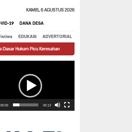
KAMIS, 6 AGUSTUS 2026
VID-19
DANA DESA
ristiwa
EDUKASI
ADVERTORIAL
icu Keresahan
Truk Miring Hambat Arus Lalu Lintas di Jala
ar
00:00
00:13