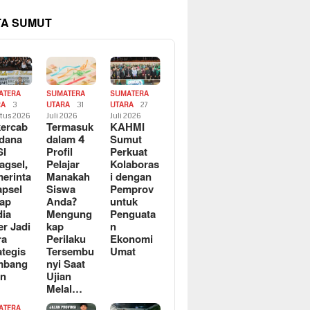
TA SUMUT
ATERA
SUMATERA
SUMATERA
RA
3
UTARA
31
UTARA
27
tus 2026
Juli 2026
Juli 2026
ercab
Termasuk
KAHMI
dana
dalam 4
Sumut
SI
Profil
Perkuat
agsel,
Pelajar
Kolaboras
erinta
Manakah
i dengan
apsel
Siswa
Pemprov
ap
Anda?
untuk
ia
Mengung
Penguata
er Jadi
kap
n
ra
Perilaku
Ekonomi
ategis
Tersembu
Umat
mbang
nyi Saat
an
Ujian
Melal…
ATERA