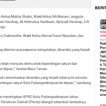
BERI
etua Muktar Shabri, Wakil Ketua Siti Mariam, anggota
ian Harahap, Ali Hotmatua Hasibuan, Apriyadi Harahap, Erfi
nga.
SUM
ra Dalimunthe, Wakil Ketua Ahmad Yusuf Nasution, dan
UTA
Agus
Rak
Per
g ditemui usai paipurna mengatakan, dinamika yang terjadi
JM
Tab
Pem
 telah menyatu demi untuk kepentingan rakyat dan
h T
Har
e depan,” tandas Mara Taman.
Med
Sib
ntuk menuntaskan dinamika yang terjadi selama ini semata-
Mit
entingan rakyat Kota Padangsidimpuan ke depan,” sambung
Str
Pe
un
an menetapkan APBD Kota Padangsidimpuan tahun
Peraturan Daerah (Perda) ditarget selambat-lambatnya
SUM