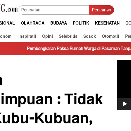
Pencarian
SIONAL
OLAHRAGA
BUDAYA
POLITIK
KESEHATAN
CO
konomi
Inspiratif
Opini
Selebritis
Sosok
Otomotif
Pe
embongkaran Paksa Rumah Warga di Pasaman Tanpa Dasar Hukum P
Pemut
Video
a
impuan : Tidak
Kubu-Kubuan,