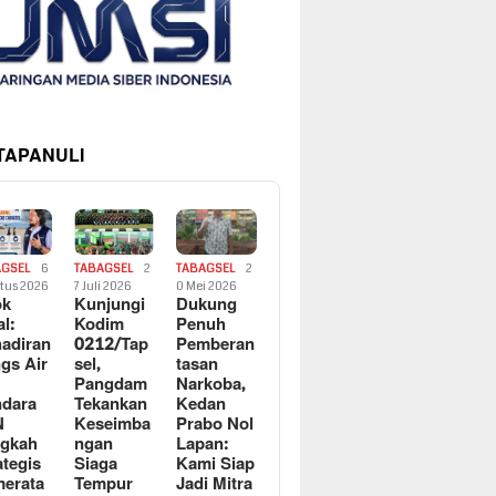
 TAPANULI
AGSEL
6
TABAGSEL
2
TABAGSEL
2
tus 2026
7 Juli 2026
0 Mei 2026
ok
Kunjungi
Dukung
al:
Kodim
Penuh
adiran
0212/Tap
Pemberan
gs Air
sel,
tasan
Pangdam
Narkoba,
dara
Tekankan
Kedan
N
Keseimba
Prabo Nol
ngkah
ngan
Lapan:
ategis
Siaga
Kami Siap
erata
Tempur
Jadi Mitra