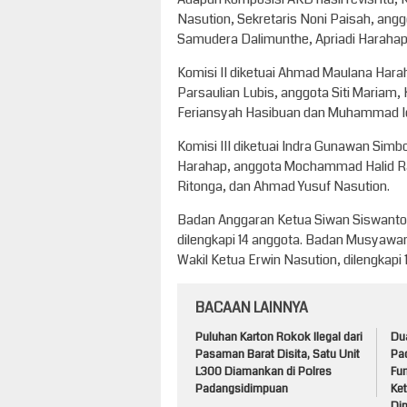
Nasution, Sekretaris Noni Paisah, anggo
Samudera Dalimunthe, Apriadi Harahap,
Komisi II diketuai Ahmad Maulana Hara
Parsaulian Lubis, anggota Siti Mariam,
Feriansyah Hasibuan dan Muhammad Iq
Komisi III diketuai Indra Gunawan Simb
Harahap, anggota Mochammad Halid Rah
Ritonga, dan Ahmad Yusuf Nasution.
Badan Anggaran Ketua Siwan Siswanto, 
dilengkapi 14 anggota. Badan Musyawar
Wakil Ketua Erwin Nasution, dilengkapi 
BACAAN LAINNYA
Puluhan Karton Rokok Ilegal dari
Du
Pasaman Barat Disita, Satu Unit
Pa
L300 Diamankan di Polres
Fun
Padangsidimpuan
Ke
Di