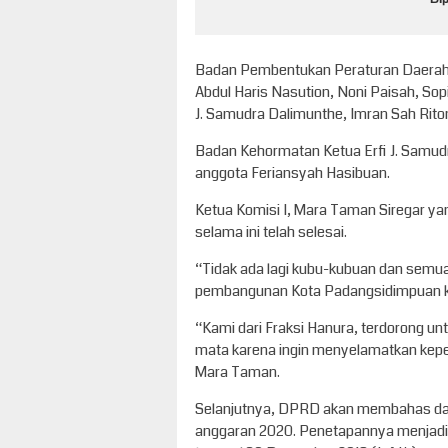
Badan Pembentukan Peraturan Daerah K
Abdul Haris Nasution, Noni Paisah, Sop
J. Samudra Dalimunthe, Imran Sah Rito
Badan Kehormatan Ketua Erfi J. Samud
anggota Feriansyah Hasibuan.
Ketua Komisi I, Mara Taman Siregar yan
selama ini telah selesai.
“Tidak ada lagi kubu-kubuan dan semua
pembangunan Kota Padangsidimpuan k
“Kami dari Fraksi Hanura, terdorong u
mata karena ingin menyelamatkan kep
Mara Taman.
Selanjutnya, DPRD akan membahas d
anggaran 2020. Penetapannya menjadi 