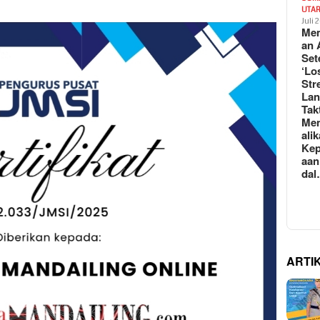
UTA
Juli 
Mem
an 
Set
‘Lo
Str
La
Tak
Me
ali
Kep
aan
da
ARTI