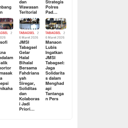
dan
Strategis
mbang
Wawasan
Polres
an
Teritorial
Pad…
AGSEL
2
TABAGSEL
2
TABAGSEL
2
2026
6 Maret 2026
6 Maret 2026
osofi
JMSI
Manaon
n
Tabagsel
Lubis
kna
Gelar
Ingatkan
ndalam
Halal
JMSI
Balik
Bihalal
Tabagsel:
ortor
Bersama
Jaga
rmasak
Fahdrians
Solidarita
a
yah
s dalam
epsi
Siregar,
Menghad
nikaha
Soliditas
api
dan
Tantanga
Kolaboras
n Pers
i Jadi
Priori…