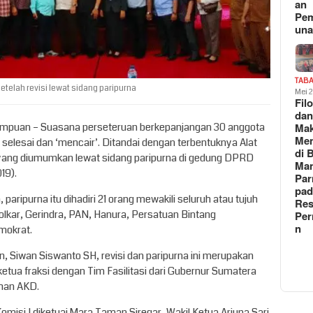
an
Pe
un
TAB
telah revisi lewat sidang paripurna
Mei 
Fil
da
Ma
impuan – Suasana perseteruan berkepanjangan 30 anggota
Me
lesai dan ‘mencair’. Ditandai dengan terbentuknya Alat
di 
 yang diumumkan lewat sidang paripurna di gedung DPRD
Man
19).
Pa
pad
ripurna itu dihadiri 21 orang mewakili seluruh atau tujuh
Res
lkar, Gerindra, PAN, Hanura, Persatuan Bintang
Per
n
mokrat.
Siwan Siswanto SH, revisi dan paripurna ini merupakan
ketua fraksi dengan Tim Fasilitasi dari Gubernur Sumatera
han AKD.
Komisi I diketuai Mara Taman Siregar, Wakil Ketua Arjuna Sari