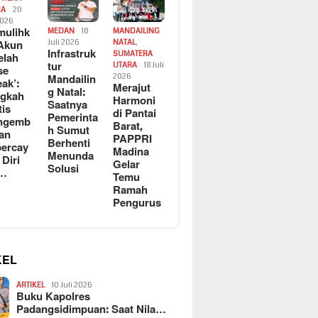
RA
20
2026
ulihk
MEDAN
18
MANDAILING
Akun
Juli 2026
NATAL
,
Infrastruk
SUMATERA
elah
tur
UTARA
18 Juli
se
Mandailin
2026
eak’:
Merajut
g Natal:
ngkah
Harmoni
Saatnya
tis
di Pantai
Pemerinta
ngemb
Barat,
h Sumut
kan
PAPPRI
Berhenti
ercay
Madina
Menunda
 Diri
Gelar
Solusi
l…
Temu
Ramah
Pengurus
KEL
ARTIKEL
10 Juli 2026
Buku Kapolres
Padangsidimpuan: Saat Nila…