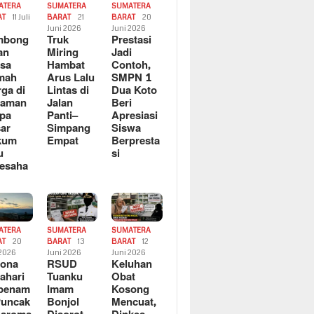
ATERA
SUMATERA
SUMATERA
AT
11 Juli
BARAT
21
BARAT
20
6
Juni 2026
Juni 2026
mbong
Truk
Prestasi
an
Miring
Jadi
sa
Hambat
Contoh,
mah
Arus Lalu
SMPN 1
ga di
Lintas di
Dua Koto
saman
Jalan
Beri
pa
Panti–
Apresiasi
ar
Simpang
Siswa
kum
Empat
Berpresta
u
si
esaha
ATERA
SUMATERA
SUMATERA
AT
20
BARAT
13
BARAT
12
 2026
Juni 2026
Juni 2026
sona
RSUD
Keluhan
ahari
Tuanku
Obat
rbenam
Imam
Kosong
Puncak
Bonjol
Mencuat,