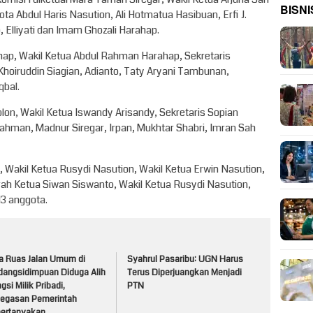
BISNI
ta Abdul Haris Nasution, Ali Hotmatua Hasibuan, Erfi J.
 Elliyati dan Imam Ghozali Harahap.
hap, Wakil Ketua Abdul Rahman Harahap, Sekretaris
 Khoiruddin Siagian, Adianto, Taty Aryani Tambunan,
bal.
olon, Wakil Ketua Iswandy Arisandy, Sekretaris Sopian
man, Madnur Siregar, Irpan, Mukhtar Shabri, Imran Sah
Wakil Ketua Rusydi Nasution, Wakil Ketua Erwin Nasution,
ah Ketua Siwan Siswanto, Wakil Ketua Rusydi Nasution,
13 anggota.
a Ruas Jalan Umum di
Syahrul Pasaribu: UGN Harus
dangsidimpuan Diduga Alih
Terus Diperjuangkan Menjadi
gsi Milik Pribadi,
PTN
tegasan Pemerintah
pertanyakan