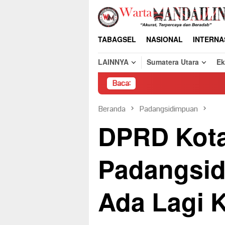
Loncat
ke
konten
TABAGSEL
NASIONAL
INTERNA
LAINNYA
Sumatera Utara
E
Baca:
P
Beranda
Padangsidimpuan
DPRD Kot
Padangsid
Ada Lagi 