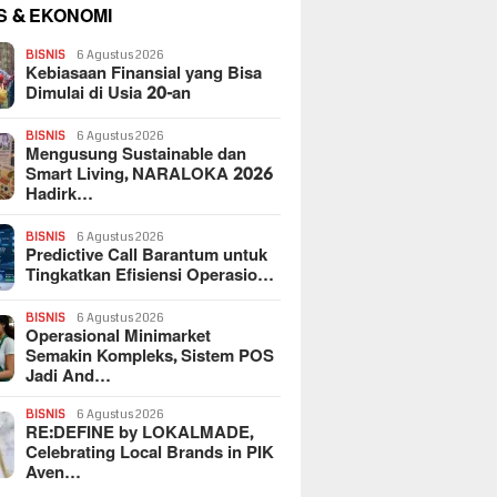
S & EKONOMI
BISNIS
6 Agustus 2026
Kebiasaan Finansial yang Bisa
Dimulai di Usia 20-an
BISNIS
6 Agustus 2026
Mengusung Sustainable dan
Smart Living, NARALOKA 2026
Hadirk…
BISNIS
6 Agustus 2026
Predictive Call Barantum untuk
Tingkatkan Efisiensi Operasio…
BISNIS
6 Agustus 2026
Operasional Minimarket
Semakin Kompleks, Sistem POS
Jadi And…
BISNIS
6 Agustus 2026
RE:DEFINE by LOKALMADE,
Celebrating Local Brands in PIK
Aven…