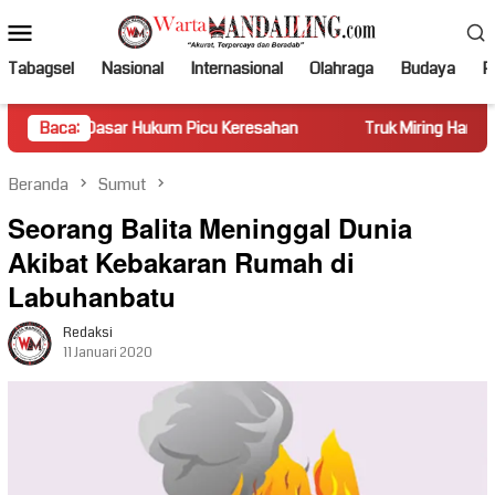
Loncat
Menu
ke
Mobile
konten
Tabagsel
Nasional
Internasional
Olahraga
Budaya
Po
r Hukum Picu Keresahan
Baca:
Truk Miring Hambat Arus Lalu Lint
Beranda
Sumut
Seorang Balita Meninggal Dunia
Akibat Kebakaran Rumah di
Labuhanbatu
Redaksi
11 Januari 2020