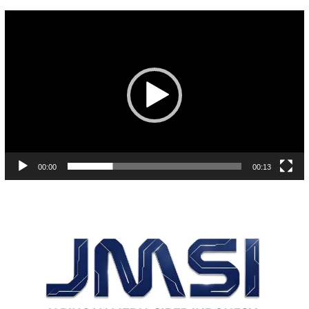
Pemutar
Video
00:00
00:13