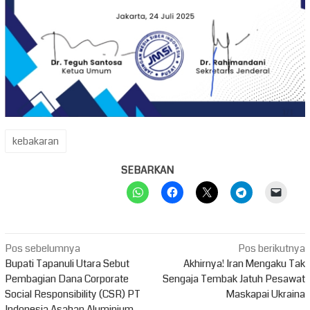
kebakaran
SEBARKAN
Navigasi
Pos sebelumnya
Pos berikutnya
pos
Bupati Tapanuli Utara Sebut
Akhirnya! Iran Mengaku Tak
Pembagian Dana Corporate
Sengaja Tembak Jatuh Pesawat
Social Responsibility (CSR) PT
Maskapai Ukraina
Indonesia Asahan Aluminium