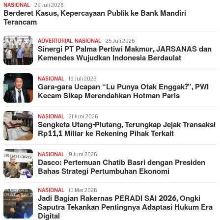
NASIONAL
29 Juli 2026
Berderet Kasus, Kepercayaan Publik ke Bank Mandiri
Terancam
ADVERTORIAL
,
NASIONAL
25 Juli 2026
Sinergi PT Palma Pertiwi Makmur, JARSANAS dan
Kemendes Wujudkan Indonesia Berdaulat
NASIONAL
19 Juli 2026
Gara-gara Ucapan “Lu Punya Otak Enggak?”, PWI
Kecam Sikap Merendahkan Hotman Paris
NASIONAL
21 Juni 2026
Sengketa Utang-Piutang, Terungkap Jejak Transaksi
Rp11,1 Miliar ke Rekening Pihak Terkait
NASIONAL
9 Juni 2026
Dasco: Pertemuan Chatib Basri dengan Presiden
Bahas Strategi Pertumbuhan Ekonomi
NASIONAL
10 Mei 2026
Jadi Bagian Rakernas PERADI SAI 2026, Ongki
Saputra Tekankan Pentingnya Adaptasi Hukum Era
Digital