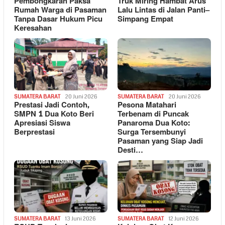
Pembongkaran Paksa
Truk Miring Hambat Arus
Rumah Warga di Pasaman
Lalu Lintas di Jalan Panti–
Tanpa Dasar Hukum Picu
Simpang Empat
Keresahan
SUMATERA BARAT
20 Juni 2026
SUMATERA BARAT
20 Juni 2026
Prestasi Jadi Contoh,
Pesona Matahari
SMPN 1 Dua Koto Beri
Terbenam di Puncak
Apresiasi Siswa
Panaroma Dua Koto:
Berprestasi
Surga Tersembunyi
Pasaman yang Siap Jadi
Desti…
SUMATERA BARAT
13 Juni 2026
SUMATERA BARAT
12 Juni 2026