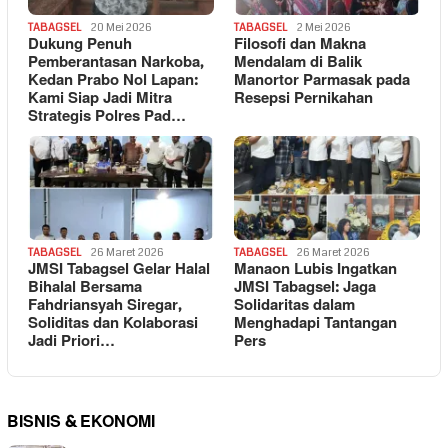
TABAGSEL
20 Mei 2026
TABAGSEL
2 Mei 2026
Dukung Penuh
Filosofi dan Makna
Pemberantasan Narkoba,
Mendalam di Balik
Kedan Prabo Nol Lapan:
Manortor Parmasak pada
Kami Siap Jadi Mitra
Resepsi Pernikahan
Strategis Polres Pad…
TABAGSEL
26 Maret 2026
TABAGSEL
26 Maret 2026
JMSI Tabagsel Gelar Halal
Manaon Lubis Ingatkan
Bihalal Bersama
JMSI Tabagsel: Jaga
Fahdriansyah Siregar,
Solidaritas dalam
Soliditas dan Kolaborasi
Menghadapi Tantangan
Jadi Priori…
Pers
BISNIS & EKONOMI