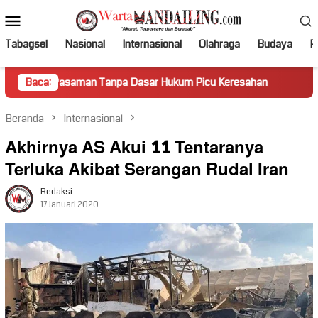
Loncat
Menu
ke
Mobile
konten
Tabagsel
Nasional
Internasional
Olahraga
Budaya
Po
man Tanpa Dasar Hukum Picu Keresahan
Baca:
Truk Miring Hambat
Beranda
Internasional
Akhirnya AS Akui 11 Tentaranya
Terluka Akibat Serangan Rudal Iran
Redaksi
17 Januari 2020