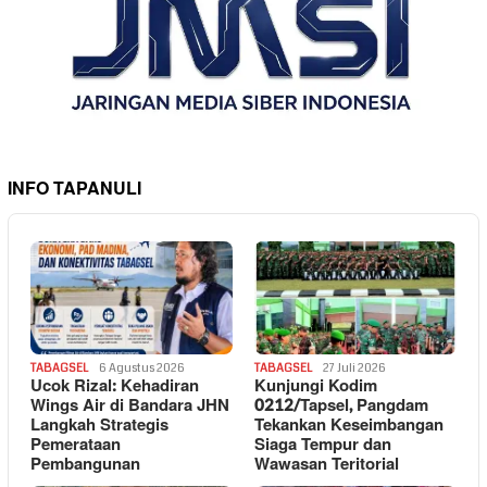
INFO TAPANULI
TABAGSEL
6 Agustus 2026
TABAGSEL
27 Juli 2026
Ucok Rizal: Kehadiran
Kunjungi Kodim
Wings Air di Bandara JHN
0212/Tapsel, Pangdam
Langkah Strategis
Tekankan Keseimbangan
Pemerataan
Siaga Tempur dan
Pembangunan
Wawasan Teritorial