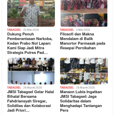
TABAGSEL
20 Mei 2026
TABAGSEL
2 Mei 2026
Dukung Penuh
Filosofi dan Makna
Pemberantasan Narkoba,
Mendalam di Balik
Kedan Prabo Nol Lapan:
Manortor Parmasak pada
Kami Siap Jadi Mitra
Resepsi Pernikahan
Strategis Polres Pad…
TABAGSEL
26 Maret 2026
TABAGSEL
26 Maret 2026
JMSI Tabagsel Gelar Halal
Manaon Lubis Ingatkan
Bihalal Bersama
JMSI Tabagsel: Jaga
Fahdriansyah Siregar,
Solidaritas dalam
Soliditas dan Kolaborasi
Menghadapi Tantangan
Jadi Priori…
Pers