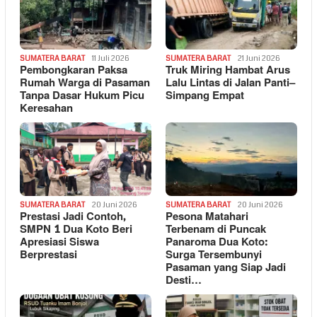
SUMATERA BARAT
11 Juli 2026
SUMATERA BARAT
21 Juni 2026
Pembongkaran Paksa
Truk Miring Hambat Arus
Rumah Warga di Pasaman
Lalu Lintas di Jalan Panti–
Tanpa Dasar Hukum Picu
Simpang Empat
Keresahan
SUMATERA BARAT
20 Juni 2026
SUMATERA BARAT
20 Juni 2026
Prestasi Jadi Contoh,
Pesona Matahari
SMPN 1 Dua Koto Beri
Terbenam di Puncak
Apresiasi Siswa
Panaroma Dua Koto:
Berprestasi
Surga Tersembunyi
Pasaman yang Siap Jadi
Desti…