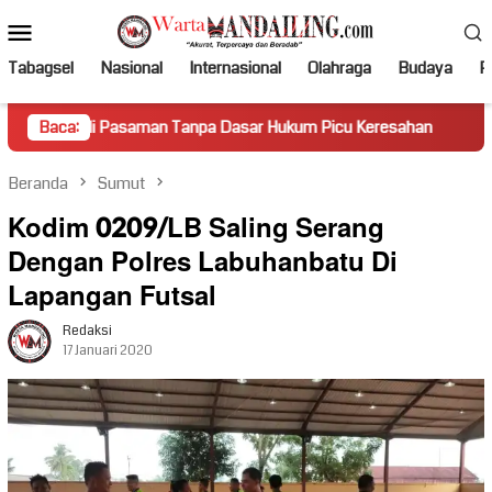
Loncat
Menu
ke
Mobile
konten
Tabagsel
Nasional
Internasional
Olahraga
Budaya
Po
 Pasaman Tanpa Dasar Hukum Picu Keresahan
Baca:
Truk Miring 
Beranda
Sumut
Kodim 0209/LB Saling Serang
Dengan Polres Labuhanbatu Di
Lapangan Futsal
Redaksi
17 Januari 2020