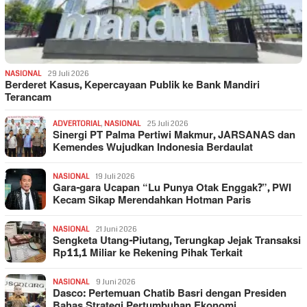
NASIONAL
29 Juli 2026
Berderet Kasus, Kepercayaan Publik ke Bank Mandiri
Terancam
ADVERTORIAL
,
NASIONAL
25 Juli 2026
Sinergi PT Palma Pertiwi Makmur, JARSANAS dan
Kemendes Wujudkan Indonesia Berdaulat
NASIONAL
19 Juli 2026
Gara-gara Ucapan “Lu Punya Otak Enggak?”, PWI
Kecam Sikap Merendahkan Hotman Paris
NASIONAL
21 Juni 2026
Sengketa Utang-Piutang, Terungkap Jejak Transaksi
Rp11,1 Miliar ke Rekening Pihak Terkait
NASIONAL
9 Juni 2026
Dasco: Pertemuan Chatib Basri dengan Presiden
Bahas Strategi Pertumbuhan Ekonomi