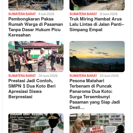
SUMATERA BARAT
11 Juli 2026
SUMATERA BARAT
21 Juni 2026
Pembongkaran Paksa
Truk Miring Hambat Arus
Rumah Warga di Pasaman
Lalu Lintas di Jalan Panti–
Tanpa Dasar Hukum Picu
Simpang Empat
Keresahan
SUMATERA BARAT
20 Juni 2026
SUMATERA BARAT
20 Juni 2026
Prestasi Jadi Contoh,
Pesona Matahari
SMPN 1 Dua Koto Beri
Terbenam di Puncak
Apresiasi Siswa
Panaroma Dua Koto:
Berprestasi
Surga Tersembunyi
Pasaman yang Siap Jadi
Desti…