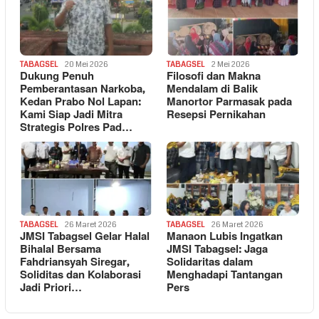
TABAGSEL
20 Mei 2026
TABAGSEL
2 Mei 2026
Dukung Penuh
Filosofi dan Makna
Pemberantasan Narkoba,
Mendalam di Balik
Kedan Prabo Nol Lapan:
Manortor Parmasak pada
Kami Siap Jadi Mitra
Resepsi Pernikahan
Strategis Polres Pad…
TABAGSEL
26 Maret 2026
TABAGSEL
26 Maret 2026
JMSI Tabagsel Gelar Halal
Manaon Lubis Ingatkan
Bihalal Bersama
JMSI Tabagsel: Jaga
Fahdriansyah Siregar,
Solidaritas dalam
Soliditas dan Kolaborasi
Menghadapi Tantangan
Jadi Priori…
Pers