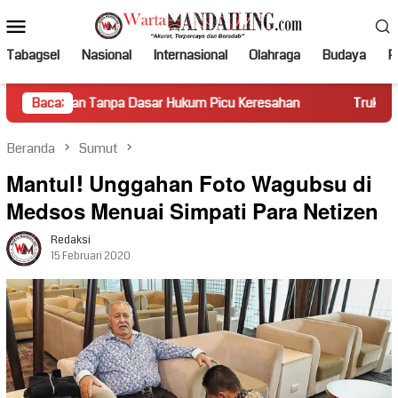
Loncat
Menu
ke
Mobile
konten
Tabagsel
Nasional
Internasional
Olahraga
Budaya
Po
a Dasar Hukum Picu Keresahan
Baca:
Truk Miring Hambat Arus La
Beranda
Sumut
Mantul! Unggahan Foto Wagubsu di
Medsos Menuai Simpati Para Netizen
Redaksi
15 Februari 2020