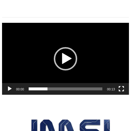
Pemutar
Video
00:00
00:13