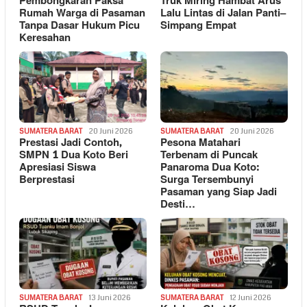
Pembongkaran Paksa
Truk Miring Hambat Arus
Rumah Warga di Pasaman
Lalu Lintas di Jalan Panti–
Tanpa Dasar Hukum Picu
Simpang Empat
Keresahan
SUMATERA BARAT
20 Juni 2026
SUMATERA BARAT
20 Juni 2026
Prestasi Jadi Contoh,
Pesona Matahari
SMPN 1 Dua Koto Beri
Terbenam di Puncak
Apresiasi Siswa
Panaroma Dua Koto:
Berprestasi
Surga Tersembunyi
Pasaman yang Siap Jadi
Desti…
SUMATERA BARAT
13 Juni 2026
SUMATERA BARAT
12 Juni 2026