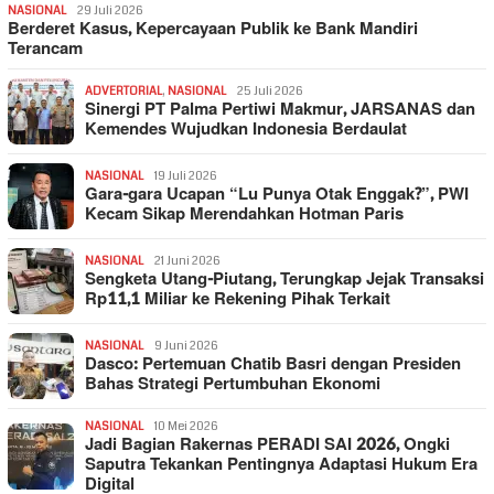
NASIONAL
29 Juli 2026
Berderet Kasus, Kepercayaan Publik ke Bank Mandiri
Terancam
ADVERTORIAL
,
NASIONAL
25 Juli 2026
Sinergi PT Palma Pertiwi Makmur, JARSANAS dan
Kemendes Wujudkan Indonesia Berdaulat
NASIONAL
19 Juli 2026
Gara-gara Ucapan “Lu Punya Otak Enggak?”, PWI
Kecam Sikap Merendahkan Hotman Paris
NASIONAL
21 Juni 2026
Sengketa Utang-Piutang, Terungkap Jejak Transaksi
Rp11,1 Miliar ke Rekening Pihak Terkait
NASIONAL
9 Juni 2026
Dasco: Pertemuan Chatib Basri dengan Presiden
Bahas Strategi Pertumbuhan Ekonomi
NASIONAL
10 Mei 2026
Jadi Bagian Rakernas PERADI SAI 2026, Ongki
Saputra Tekankan Pentingnya Adaptasi Hukum Era
Digital