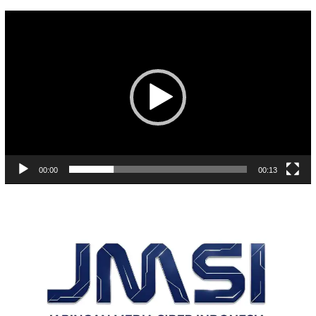
Pemutar
Video
00:00
00:13