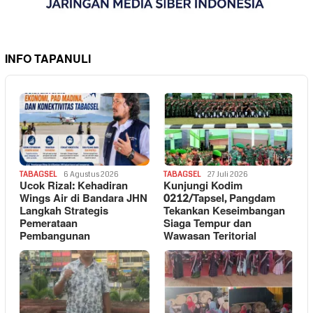
INFO TAPANULI
TABAGSEL
6 Agustus 2026
TABAGSEL
27 Juli 2026
Ucok Rizal: Kehadiran
Kunjungi Kodim
Wings Air di Bandara JHN
0212/Tapsel, Pangdam
Langkah Strategis
Tekankan Keseimbangan
Pemerataan
Siaga Tempur dan
Pembangunan
Wawasan Teritorial