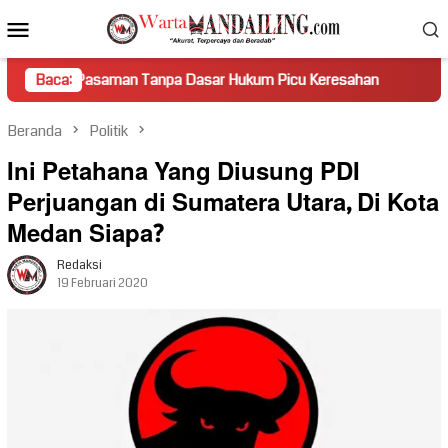
Loncat
Menu
ke
Mobile
konten
asaman Tanpa Dasar Hukum Picu Keresahan
Baca:
Truk Miring Ha
Beranda
Politik
Ini Petahana Yang Diusung PDI
Perjuangan di Sumatera Utara, Di Kota
Medan Siapa?
Redaksi
19 Februari 2020