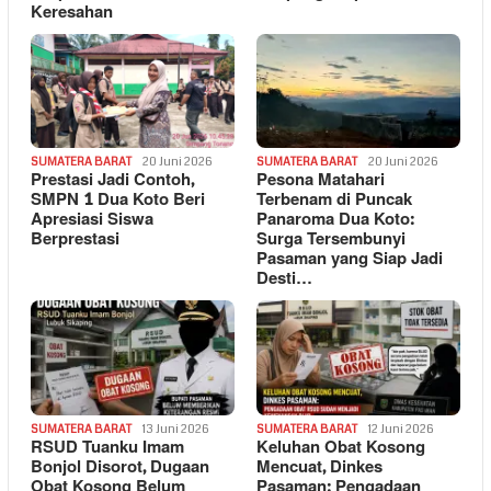
Keresahan
SUMATERA BARAT
20 Juni 2026
SUMATERA BARAT
20 Juni 2026
Prestasi Jadi Contoh,
Pesona Matahari
SMPN 1 Dua Koto Beri
Terbenam di Puncak
Apresiasi Siswa
Panaroma Dua Koto:
Berprestasi
Surga Tersembunyi
Pasaman yang Siap Jadi
Desti…
SUMATERA BARAT
13 Juni 2026
SUMATERA BARAT
12 Juni 2026
RSUD Tuanku Imam
Keluhan Obat Kosong
Bonjol Disorot, Dugaan
Mencuat, Dinkes
Obat Kosong Belum
Pasaman: Pengadaan