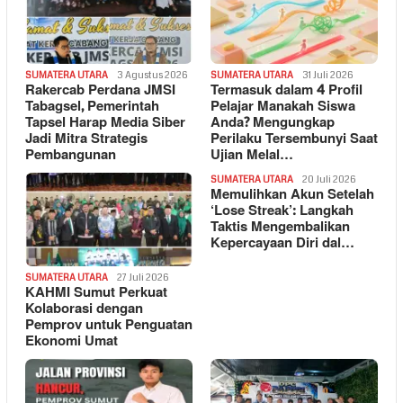
SUMATERA UTARA
3 Agustus 2026
SUMATERA UTARA
31 Juli 2026
Rakercab Perdana JMSI
Termasuk dalam 4 Profil
Tabagsel, Pemerintah
Pelajar Manakah Siswa
Tapsel Harap Media Siber
Anda? Mengungkap
Jadi Mitra Strategis
Perilaku Tersembunyi Saat
Pembangunan
Ujian Melal…
SUMATERA UTARA
20 Juli 2026
Memulihkan Akun Setelah
‘Lose Streak’: Langkah
Taktis Mengembalikan
Kepercayaan Diri dal…
SUMATERA UTARA
27 Juli 2026
KAHMI Sumut Perkuat
Kolaborasi dengan
Pemprov untuk Penguatan
Ekonomi Umat