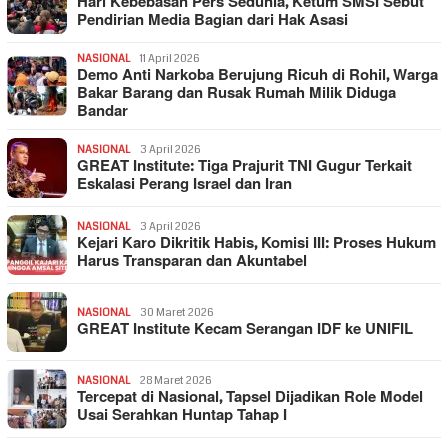
Hari Kebebasan Pers Sedunia, Ketum SMSI Sebut
Pendirian Media Bagian dari Hak Asasi
NASIONAL
11 April 2026
Demo Anti Narkoba Berujung Ricuh di Rohil, Warga
Bakar Barang dan Rusak Rumah Milik Diduga
Bandar
NASIONAL
3 April 2026
GREAT Institute: Tiga Prajurit TNI Gugur Terkait
Eskalasi Perang Israel dan Iran
NASIONAL
3 April 2026
Kejari Karo Dikritik Habis, Komisi III: Proses Hukum
Harus Transparan dan Akuntabel
NASIONAL
30 Maret 2026
GREAT Institute Kecam Serangan IDF ke UNIFIL
NASIONAL
28 Maret 2026
Tercepat di Nasional, Tapsel Dijadikan Role Model
Usai Serahkan Huntap Tahap I