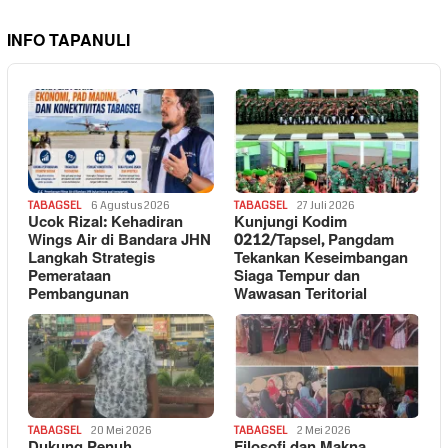
INFO TAPANULI
TABAGSEL
6 Agustus 2026
TABAGSEL
27 Juli 2026
Ucok Rizal: Kehadiran
Kunjungi Kodim
Wings Air di Bandara JHN
0212/Tapsel, Pangdam
Langkah Strategis
Tekankan Keseimbangan
Pemerataan
Siaga Tempur dan
Pembangunan
Wawasan Teritorial
TABAGSEL
20 Mei 2026
TABAGSEL
2 Mei 2026
Dukung Penuh
Filosofi dan Makna