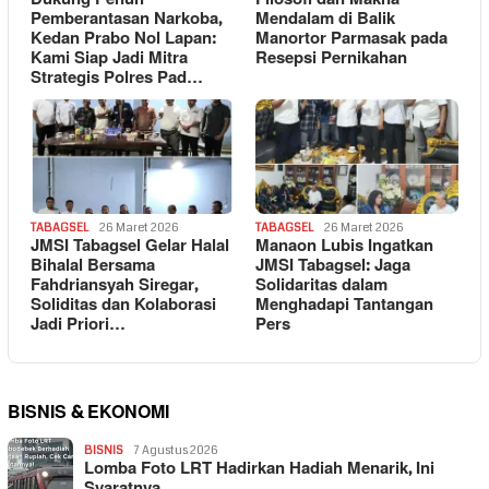
Pemberantasan Narkoba,
Mendalam di Balik
Kedan Prabo Nol Lapan:
Manortor Parmasak pada
Kami Siap Jadi Mitra
Resepsi Pernikahan
Strategis Polres Pad…
TABAGSEL
26 Maret 2026
TABAGSEL
26 Maret 2026
JMSI Tabagsel Gelar Halal
Manaon Lubis Ingatkan
Bihalal Bersama
JMSI Tabagsel: Jaga
Fahdriansyah Siregar,
Solidaritas dalam
Soliditas dan Kolaborasi
Menghadapi Tantangan
Jadi Priori…
Pers
BISNIS & EKONOMI
BISNIS
7 Agustus 2026
Lomba Foto LRT Hadirkan Hadiah Menarik, Ini
Syaratnya