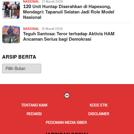
NASIONAL
27 Maret 2026
120 Unit Huntap Diserahkan di Hapesong,
Mendagri: Tapanuli Selatan Jadi Role Model
Nasional
NASIONAL
15 Maret 2026
Teguh Santosa: Teror terhadap Aktivis HAM
Ancaman Serius bagi Demokrasi
ARSIP BERITA
Arsip
Berita
TENTANG KAMI
KODE ETIK
REDAKSI
DISCLAIMER
PEDOMAN MEDIA SIBER