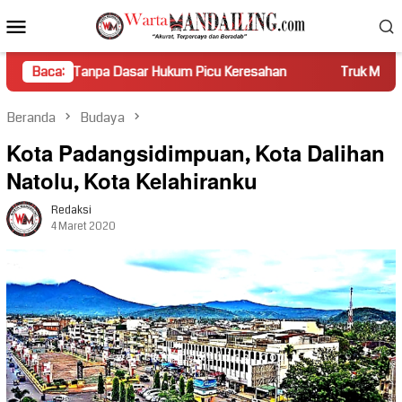
Loncat
Menu
ke
Mobile
konten
a Dasar Hukum Picu Keresahan
Baca:
Truk Miring Hambat Arus Lal
Beranda
Budaya
Kota Padangsidimpuan, Kota Dalihan
Natolu, Kota Kelahiranku
Redaksi
4 Maret 2020