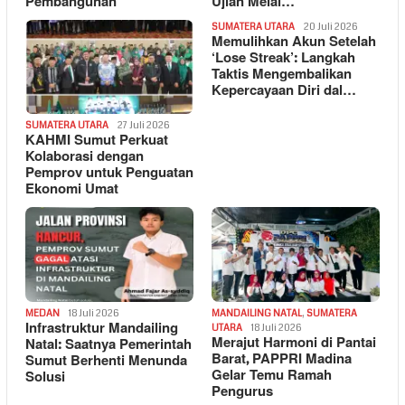
Pembangunan
Ujian Melal…
SUMATERA UTARA
20 Juli 2026
Memulihkan Akun Setelah
‘Lose Streak’: Langkah
Taktis Mengembalikan
Kepercayaan Diri dal…
SUMATERA UTARA
27 Juli 2026
KAHMI Sumut Perkuat
Kolaborasi dengan
Pemprov untuk Penguatan
Ekonomi Umat
MEDAN
18 Juli 2026
MANDAILING NATAL
,
SUMATERA
Infrastruktur Mandailing
UTARA
18 Juli 2026
Merajut Harmoni di Pantai
Natal: Saatnya Pemerintah
Barat, PAPPRI Madina
Sumut Berhenti Menunda
Gelar Temu Ramah
Solusi
Pengurus