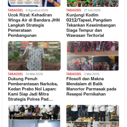
TABAGSEL
6 Agustus 2026
TABAGSEL
27 Juli 2026
Ucok Rizal: Kehadiran
Kunjungi Kodim
Wings Air di Bandara JHN
0212/Tapsel, Pangdam
Langkah Strategis
Tekankan Keseimbangan
Pemerataan
Siaga Tempur dan
Pembangunan
Wawasan Teritorial
TABAGSEL
20 Mei 2026
TABAGSEL
2 Mei 2026
Dukung Penuh
Filosofi dan Makna
Pemberantasan Narkoba,
Mendalam di Balik
Kedan Prabo Nol Lapan:
Manortor Parmasak pada
Kami Siap Jadi Mitra
Resepsi Pernikahan
Strategis Polres Pad…