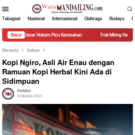
Loncat
Menu
ke
Mobile
konten
Tabagsel
Nasional
Internasional
Olahraga
Budaya
Po
Hukum Picu Keresahan
Baca:
Truk Miring Hambat Arus Lalu Lintas
Beranda
Kuliner
Kopi Ngiro, Asli Air Enau dengan
Ramuan Kopi Herbal Kini Ada di
Sidimpuan
Redaksi
9 Oktober 2021