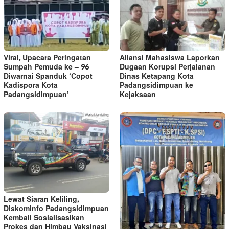
Viral, Upacara Peringatan
Aliansi Mahasiswa Laporkan
Sumpah Pemuda ke – 96
Dugaan Korupsi Perjalanan
Diwarnai Spanduk ‘Copot
Dinas Ketapang Kota
Kadispora Kota
Padangsidimpuan ke
Padangsidimpuan’
Kejaksaan
Lewat Siaran Keliling,
Diskominfo Padangsidimpuan
Kembali Sosialisasikan
Prokes dan Himbau Vaksinasi