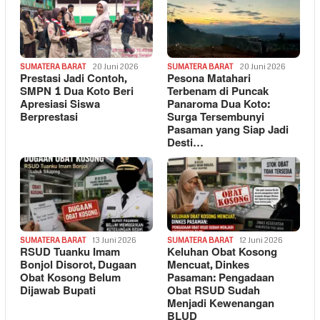
SUMATERA BARAT
20 Juni 2026
SUMATERA BARAT
20 Juni 2026
Prestasi Jadi Contoh,
Pesona Matahari
SMPN 1 Dua Koto Beri
Terbenam di Puncak
Apresiasi Siswa
Panaroma Dua Koto:
Berprestasi
Surga Tersembunyi
Pasaman yang Siap Jadi
Desti…
SUMATERA BARAT
13 Juni 2026
SUMATERA BARAT
12 Juni 2026
RSUD Tuanku Imam
Keluhan Obat Kosong
Bonjol Disorot, Dugaan
Mencuat, Dinkes
Obat Kosong Belum
Pasaman: Pengadaan
Dijawab Bupati
Obat RSUD Sudah
Menjadi Kewenangan
BLUD