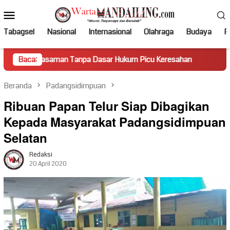
Loncat
Menu
ke
Mobile
konten
Tabagsel
Nasional
Internasional
Olahraga
Budaya
Po
man Tanpa Dasar Hukum Picu Keresahan
Baca:
Truk Miring Hamba
Beranda
Padangsidimpuan
Ribuan Papan Telur Siap Dibagikan
Kepada Masyarakat Padangsidimpuan
Selatan
Redaksi
20 April 2020