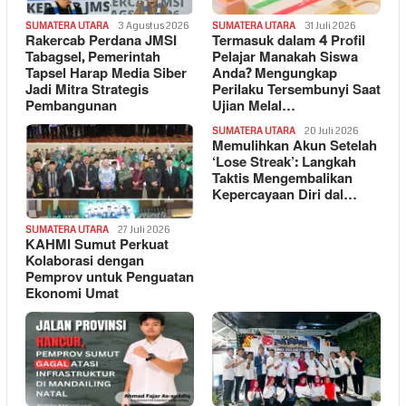
SUMATERA UTARA
3 Agustus 2026
SUMATERA UTARA
31 Juli 2026
Rakercab Perdana JMSI
Termasuk dalam 4 Profil
Tabagsel, Pemerintah
Pelajar Manakah Siswa
Tapsel Harap Media Siber
Anda? Mengungkap
Jadi Mitra Strategis
Perilaku Tersembunyi Saat
Pembangunan
Ujian Melal…
SUMATERA UTARA
20 Juli 2026
Memulihkan Akun Setelah
‘Lose Streak’: Langkah
Taktis Mengembalikan
Kepercayaan Diri dal…
SUMATERA UTARA
27 Juli 2026
KAHMI Sumut Perkuat
Kolaborasi dengan
Pemprov untuk Penguatan
Ekonomi Umat