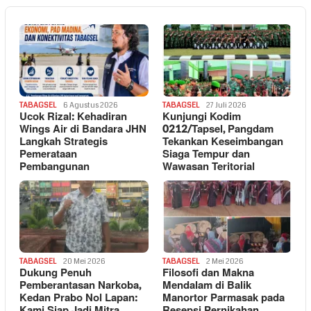
TABAGSEL
6 Agustus 2026
TABAGSEL
27 Juli 2026
Ucok Rizal: Kehadiran
Kunjungi Kodim
Wings Air di Bandara JHN
0212/Tapsel, Pangdam
Langkah Strategis
Tekankan Keseimbangan
Pemerataan
Siaga Tempur dan
Pembangunan
Wawasan Teritorial
TABAGSEL
20 Mei 2026
TABAGSEL
2 Mei 2026
Dukung Penuh
Filosofi dan Makna
Pemberantasan Narkoba,
Mendalam di Balik
Kedan Prabo Nol Lapan:
Manortor Parmasak pada
Kami Siap Jadi Mitra
Resepsi Pernikahan