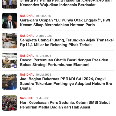
Sinergi PT Palma Pertiwi Makmur, JARSANAS dan
Kemendes Wujudkan Indonesia Berdaulat
NASIONAL
19 Juli 2026
Gara-gara Ucapan “Lu Punya Otak Enggak?”, PWI
Kecam Sikap Merendahkan Hotman Paris
NASIONAL
21 Juni 2026
Sengketa Utang-Piutang, Terungkap Jejak Transaksi
Rp11,1 Miliar ke Rekening Pihak Terkait
NASIONAL
9 Juni 2026
Dasco: Pertemuan Chatib Basri dengan Presiden
Bahas Strategi Pertumbuhan Ekonomi
NASIONAL
10 Mei 2026
Jadi Bagian Rakernas PERADI SAI 2026, Ongki
Saputra Tekankan Pentingnya Adaptasi Hukum Era
Digital
NASIONAL
3 Mei 2026
Hari Kebebasan Pers Sedunia, Ketum SMSI Sebut
Pendirian Media Bagian dari Hak Asasi