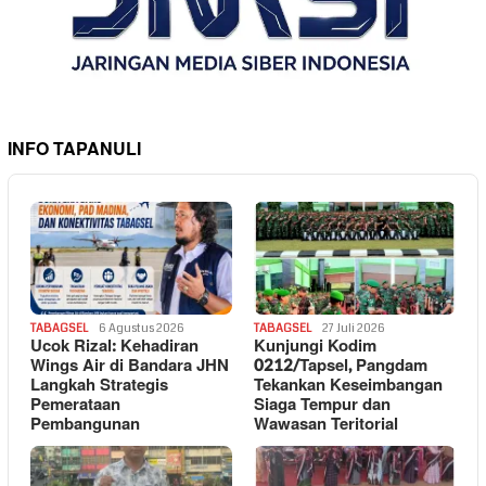
INFO TAPANULI
TABAGSEL
6 Agustus 2026
TABAGSEL
27 Juli 2026
Ucok Rizal: Kehadiran
Kunjungi Kodim
Wings Air di Bandara JHN
0212/Tapsel, Pangdam
Langkah Strategis
Tekankan Keseimbangan
Pemerataan
Siaga Tempur dan
Pembangunan
Wawasan Teritorial