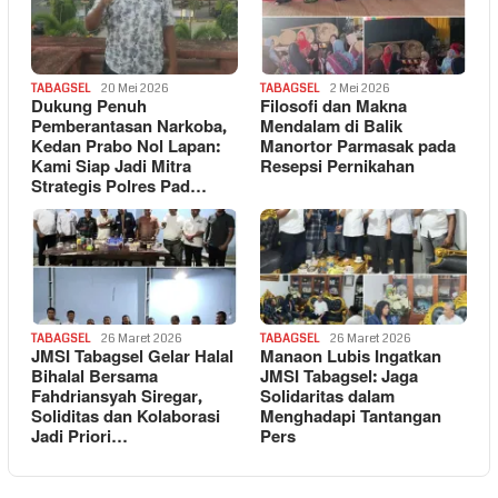
TABAGSEL
20 Mei 2026
TABAGSEL
2 Mei 2026
Dukung Penuh
Filosofi dan Makna
Pemberantasan Narkoba,
Mendalam di Balik
Kedan Prabo Nol Lapan:
Manortor Parmasak pada
Kami Siap Jadi Mitra
Resepsi Pernikahan
Strategis Polres Pad…
TABAGSEL
26 Maret 2026
TABAGSEL
26 Maret 2026
JMSI Tabagsel Gelar Halal
Manaon Lubis Ingatkan
Bihalal Bersama
JMSI Tabagsel: Jaga
Fahdriansyah Siregar,
Solidaritas dalam
Soliditas dan Kolaborasi
Menghadapi Tantangan
Jadi Priori…
Pers