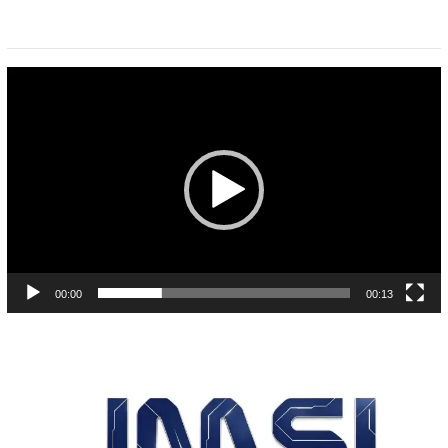
Pemutar
Video
00:00
00:13