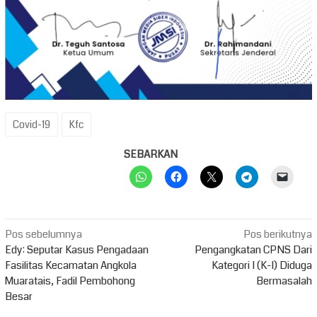
Covid-19
Kfc
SEBARKAN
Navigasi
Pos sebelumnya
Pos berikutnya
pos
Edy: Seputar Kasus Pengadaan
Pengangkatan CPNS Dari
Fasilitas Kecamatan Angkola
Kategori I (K-I) Diduga
Muaratais, Fadil Pembohong
Bermasalah
Besar