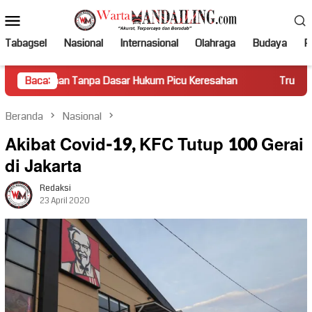
Loncat
Menu
ke
Mobile
konten
Tabagsel
Nasional
Internasional
Olahraga
Budaya
Po
anpa Dasar Hukum Picu Keresahan
Baca:
Truk Miring Hambat Arus
Beranda
Nasional
Akibat Covid-19, KFC Tutup 100 Gerai
di Jakarta
Redaksi
23 April 2020