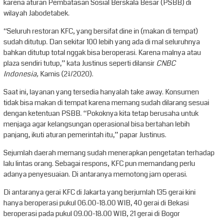
karena aturan Pembatasan Sosial Berskala Besar (PSBB) di
wilayah Jabodetabek.
“Seluruh restoran KFC, yang bersifat dine in (makan di tempat)
sudah ditutup. Dan sekitar 100 lebih yang ada di mal seluruhnya
bahkan ditutup total nggak bisa beroperasi. Karena malnya atau
plaza sendiri tutup,” kata Justinus seperti dilansir
CNBC
Indonesia,
Kamis (23/4/2020).
Saat ini, layanan yang tersedia hanyalah take away. Konsumen
tidak bisa makan di tempat karena memang sudah dilarang sesuai
dengan ketentuan PSBB. “Pokoknya kita tetap berusaha untuk
menjaga agar kelangsungan operasional bisa bertahan lebih
panjang, ikuti aturan pemerintah itu,” papar Justinus.
Sejumlah daerah memang sudah menerapkan pengetatan terhadap
lalu lintas orang. Sebagai respons, KFC pun memandang perlu
adanya penyesuaian. Di antaranya memotong jam operasi.
Di antaranya gerai KFC di Jakarta yang berjumlah 135 gerai kini
hanya beroperasi pukul 06.00-18.00 WIB, 40 gerai di Bekasi
beroperasi pada pukul 09.00-18.00 WIB, 21 gerai di Bogor