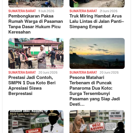
SUMATERA BARAT
11 Juli 2026
SUMATERA BARAT
21 Juni 2026
Pembongkaran Paksa
Truk Miring Hambat Arus
Rumah Warga di Pasaman
Lalu Lintas di Jalan Panti–
Tanpa Dasar Hukum Picu
Simpang Empat
Keresahan
SUMATERA BARAT
20 Juni 2026
SUMATERA BARAT
20 Juni 2026
Prestasi Jadi Contoh,
Pesona Matahari
SMPN 1 Dua Koto Beri
Terbenam di Puncak
Apresiasi Siswa
Panaroma Dua Koto:
Berprestasi
Surga Tersembunyi
Pasaman yang Siap Jadi
Desti…