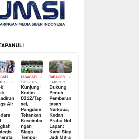
 TAPANULI
AGSEL
6
TABAGSEL
2
TABAGSEL
2
tus 2026
7 Juli 2026
0 Mei 2026
ok
Kunjungi
Dukung
al:
Kodim
Penuh
adiran
0212/Tap
Pemberan
gs Air
sel,
tasan
Pangdam
Narkoba,
dara
Tekankan
Kedan
N
Keseimba
Prabo Nol
ngkah
ngan
Lapan:
ategis
Siaga
Kami Siap
erata
Tempur
Jadi Mitra