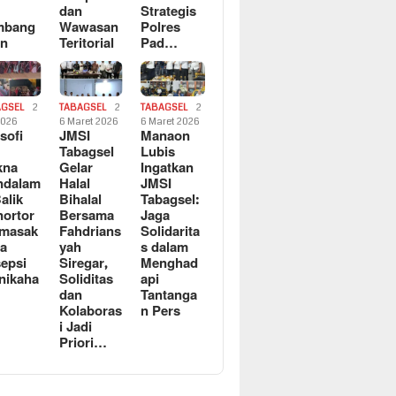
dan
Strategis
mbang
Wawasan
Polres
an
Teritorial
Pad…
AGSEL
2
TABAGSEL
2
TABAGSEL
2
2026
6 Maret 2026
6 Maret 2026
osofi
JMSI
Manaon
n
Tabagsel
Lubis
kna
Gelar
Ingatkan
ndalam
Halal
JMSI
Balik
Bihalal
Tabagsel:
ortor
Bersama
Jaga
rmasak
Fahdrians
Solidarita
a
yah
s dalam
epsi
Siregar,
Menghad
nikaha
Soliditas
api
dan
Tantanga
Kolaboras
n Pers
i Jadi
Priori…