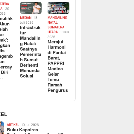
ATERA
RA
20
2026
ulihk
MEDAN
18
MANDAILING
Akun
Juli 2026
NATAL
,
Infrastruk
SUMATERA
elah
tur
UTARA
18 Juli
se
Mandailin
2026
eak’:
Merajut
g Natal:
ngkah
Harmoni
Saatnya
tis
di Pantai
Pemerinta
ngemb
Barat,
h Sumut
kan
PAPPRI
Berhenti
ercay
Madina
Menunda
 Diri
Gelar
Solusi
l…
Temu
Ramah
Pengurus
KEL
ARTIKEL
10 Juli 2026
Buku Kapolres