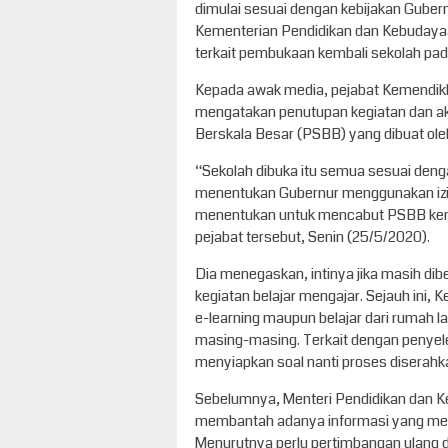
dimulai sesuai dengan kebijakan Gubernu
Kementerian Pendidikan dan Kebudaya
terkait pembukaan kembali sekolah pad
Kepada awak media, pejabat Kemendik
mengatakan penutupan kegiatan dan ak
Berskala Besar (PSBB) yang dibuat oleh
“Sekolah dibuka itu semua sesuai deng
menentukan Gubernur menggunakan izin 
menentukan untuk mencabut PSBB kemu
pejabat tersebut, Senin (25/5/2020).
Dia menegaskan, intinya jika masih di
kegiatan belajar mengajar. Sejauh ini
e-learning maupun belajar dari rumah l
masing-masing. Terkait dengan penyele
menyiapkan soal nanti proses diserah
Sebelumnya, Menteri Pendidikan dan
membantah adanya informasi yang meny
Menurutnya perlu pertimbangan ulang 