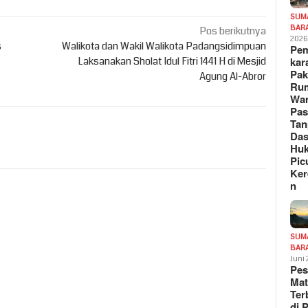
SUM
BAR
Pos berikutnya
202
s
Walikota dan Wakil Walikota Padangsidimpuan
Pe
Laksanakan Sholat Idul Fitri 1441 H di Mesjid
kar
Pak
Agung Al-Abror
Ru
War
Pa
Tan
Das
Hu
Pic
Ker
n
SUM
BAR
Juni
Pe
Mat
Te
di 