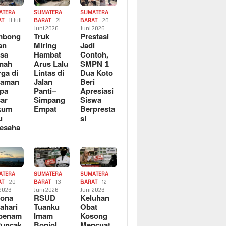
ATERA
SUMATERA
SUMATERA
AT
11 Juli
BARAT
21
BARAT
20
6
Juni 2026
Juni 2026
mbong
Truk
Prestasi
an
Miring
Jadi
sa
Hambat
Contoh,
mah
Arus Lalu
SMPN 1
ga di
Lintas di
Dua Koto
saman
Jalan
Beri
pa
Panti–
Apresiasi
ar
Simpang
Siswa
kum
Empat
Berpresta
u
si
esaha
ATERA
SUMATERA
SUMATERA
AT
20
BARAT
13
BARAT
12
 2026
Juni 2026
Juni 2026
sona
RSUD
Keluhan
ahari
Tuanku
Obat
rbenam
Imam
Kosong
Puncak
Bonjol
Mencuat,