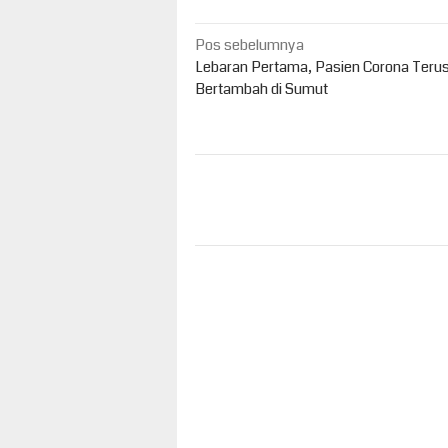
Navigasi
Pos sebelumnya
pos
Lebaran Pertama, Pasien Corona Teru
Bertambah di Sumut