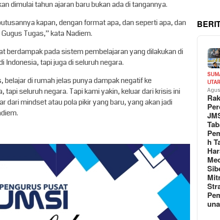
an dimulai tahun ajaran baru bukan ada di tangannya.
utusannya kapan, dengan format apa, dan seperti apa, dan
BERI
di Gugus Tugas,” kata Nadiem.
gat berdampak pada sistem pembelajaran yang dilakukan di
 Indonesia, tapi juga di seluruh negara.
SUM
, belajar di rumah jelas punya dampak negatif ke
UTA
tapi seluruh negara. Tapi kami yakin, keluar dari krisis ini
Agus
Rak
 dari mindset atau pola pikir yang baru, yang akan jadi
Per
adiem.
JM
Tab
Pem
h T
Har
Med
Sib
Mit
Str
Pe
un