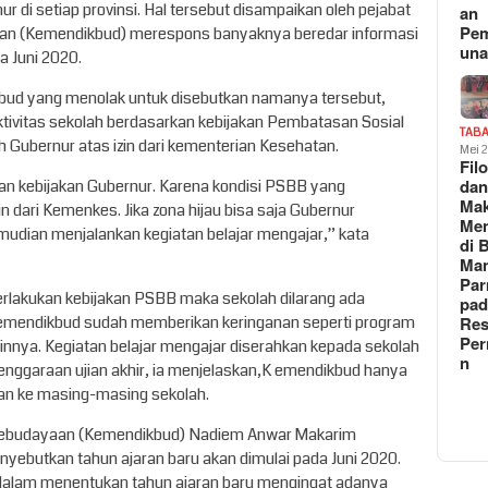
r di setiap provinsi. Hal tersebut disampaikan oleh pejabat
an
Pe
an (Kemendikbud) merespons banyaknya beredar informasi
un
a Juni 2020.
bud yang menolak untuk disebutkan namanya tersebut,
tivitas sekolah berdasarkan kebijakan Pembatasan Sosial
TAB
 Gubernur atas izin dari kementerian Kesehatan.
Mei 
Fil
da
an kebijakan Gubernur. Karena kondisi PSBB yang
Ma
dari Kemenkes. Jika zona hijau bisa saja Gubernur
Me
dian menjalankan kegiatan belajar mengajar,” kata
di 
Man
Pa
berlakukan kebijakan PSBB maka sekolah dilarang ada
pad
, Kemendikbud sudah memberikan keringanan seperti program
Res
Per
ainnya. Kegiatan belajar mengajar diserahkan kepada sekolah
n
nggaraan ujian akhir, ia menjelaskan,K emendikbud hanya
kan ke masing-masing sekolah.
 Kebudayaan (Kemendikbud) Nadiem Anwar Makarim
ebutkan tahun ajaran baru akan dimulai pada Juni 2020.
dalam menentukan tahun ajaran baru mengingat adanya