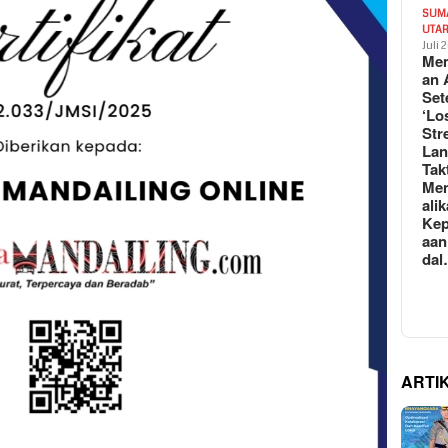
SUM
UTA
Juli 
Mem
an 
Set
‘Lo
Str
La
Tak
Me
ali
Kep
aan
da
ARTI