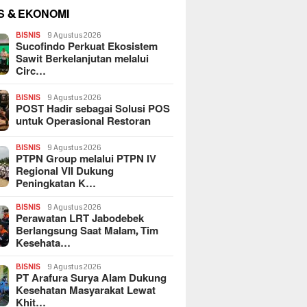
S & EKONOMI
BISNIS
9 Agustus 2026
Sucofindo Perkuat Ekosistem
Sawit Berkelanjutan melalui
Circ…
BISNIS
9 Agustus 2026
POST Hadir sebagai Solusi POS
untuk Operasional Restoran
BISNIS
9 Agustus 2026
PTPN Group melalui PTPN IV
Regional VII Dukung
Peningkatan K…
BISNIS
9 Agustus 2026
Perawatan LRT Jabodebek
Berlangsung Saat Malam, Tim
Kesehata…
BISNIS
9 Agustus 2026
PT Arafura Surya Alam Dukung
Kesehatan Masyarakat Lewat
Khit…