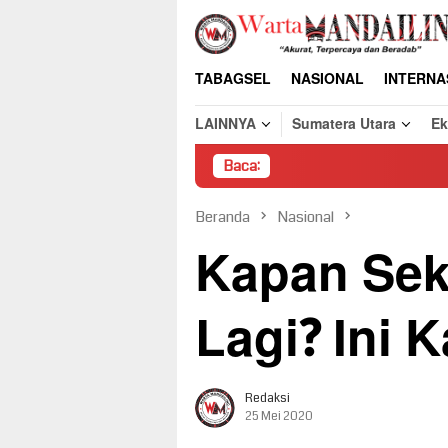
Loncat
ke
konten
TABAGSEL
NASIONAL
INTERNA
LAINNYA
Sumatera Utara
E
Baca:
Pembongkar
Beranda
Nasional
Kapan Sek
Lagi? Ini
Redaksi
25 Mei 2020