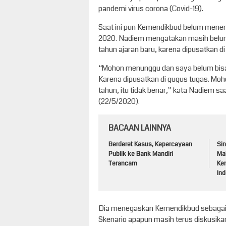
pandemi virus corona (Covid-19).
Saat ini pun Kemendikbud belum menen
2020. Nadiem mengatakan masih belum
tahun ajaran baru, karena dipusatkan
“Mohon menunggu dan saya belum bisa
Karena dipusatkan di gugus tugas. Moh
tahun, itu tidak benar,” kata Nadiem sa
(22/5/2020).
BACAAN LAINNYA
Berderet Kasus, Kepercayaan
Sin
Publik ke Bank Mandiri
Ma
Terancam
Ke
Ind
Dia menegaskan Kemendikbud sebagai e
Skenario apapun masih terus diskusika