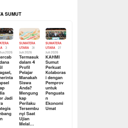
TA SUMUT
ATERA
SUMATERA
SUMATERA
RA
3
UTARA
31
UTARA
27
tus 2026
Juli 2026
Juli 2026
ercab
Termasuk
KAHMI
dana
dalam 4
Sumut
SI
Profil
Perkuat
agsel,
Pelajar
Kolaboras
erinta
Manakah
i dengan
apsel
Siswa
Pemprov
ap
Anda?
untuk
ia
Mengung
Penguata
er Jadi
kap
n
ra
Perilaku
Ekonomi
ategis
Tersembu
Umat
mbang
nyi Saat
an
Ujian
Melal…