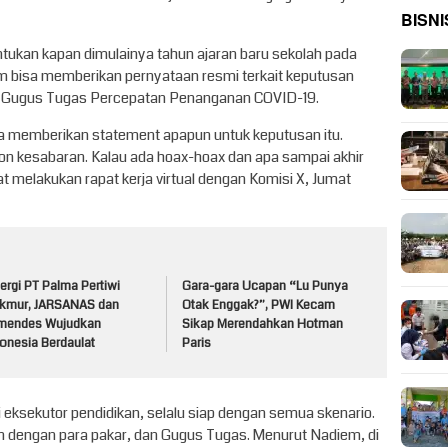
BISNI
tukan kapan dimulainya tahun ajaran baru sekolah pada
 bisa memberikan pernyataan resmi terkait keputusan
 di Gugus Tugas Percepatan Penanganan COVID-19.
 memberikan statement apapun untuk keputusan itu.
on kesabaran. Kalau ada hoax-hoax dan apa sampai akhir
at melakukan rapat kerja virtual dengan Komisi X, Jumat
ergi PT Palma Pertiwi
Gara-gara Ucapan “Lu Punya
kmur, JARSANAS dan
Otak Enggak?”, PWI Kecam
mendes Wujudkan
Sikap Merendahkan Hotman
onesia Berdaulat
Paris
ksekutor pendidikan, selalu siap dengan semua skenario.
n dengan para pakar, dan Gugus Tugas. Menurut Nadiem, di