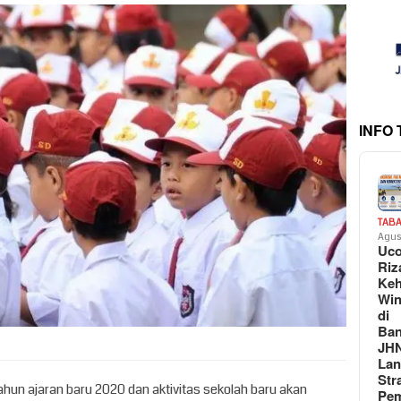
INFO
TAB
Agus
Uc
Riz
Keh
Win
di
Ban
JH
La
Str
Tahun ajaran baru 2020 dan aktivitas sekolah baru akan
Pem