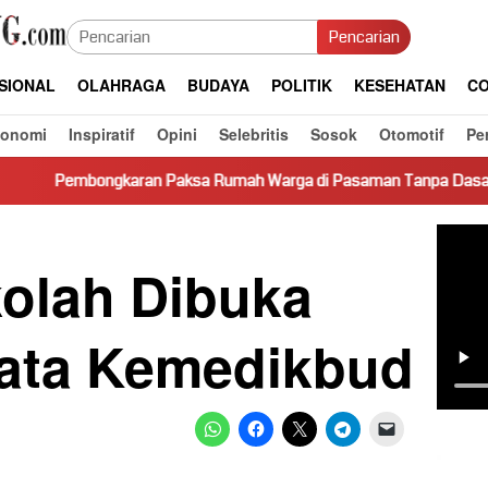
Pencarian
SIONAL
OLAHRAGA
BUDAYA
POLITIK
KESEHATAN
CO
konomi
Inspiratif
Opini
Selebritis
Sosok
Otomotif
Pe
an Paksa Rumah Warga di Pasaman Tanpa Dasar Hukum Picu Kere
olah Dibuka
 Kata Kemedikbud