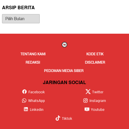
ARSIP BERITA
Arsip
Berita
TENTANG KAMI
KODE ETIK
REDAKSI
DISCLAIMER
PEDOMAN MEDIA SIBER
JARINGAN SOCIAL
Facebook
Twitter
WhatsApp
Instagram
Linkedin
Youtube
Tiktok