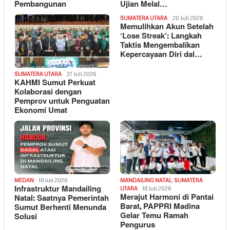
Pembangunan
Ujian Melal…
SUMATERA UTARA
20 Juli 2026
Memulihkan Akun Setelah
‘Lose Streak’: Langkah
Taktis Mengembalikan
Kepercayaan Diri dal…
SUMATERA UTARA
27 Juli 2026
KAHMI Sumut Perkuat
Kolaborasi dengan
Pemprov untuk Penguatan
Ekonomi Umat
MEDAN
18 Juli 2026
MANDAILING NATAL
,
SUMATERA
Infrastruktur Mandailing
UTARA
18 Juli 2026
Merajut Harmoni di Pantai
Natal: Saatnya Pemerintah
Barat, PAPPRI Madina
Sumut Berhenti Menunda
Gelar Temu Ramah
Solusi
Pengurus