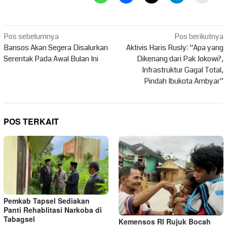
Navigasi
Pos sebelumnya
Pos berikutnya
pos
Bansos Akan Segera Disalurkan
Aktivis Haris Rusly: “Apa yang
Serentak Pada Awal Bulan Ini
Dikenang dari Pak Jokowi?,
Infrastruktur Gagal Total,
Pindah Ibukota Ambyar”
POS TERKAIT
Pemkab Tapsel Sediakan
Panti Rehablitasi Narkoba di
Tabagsel
Kemensos RI Rujuk Bocah