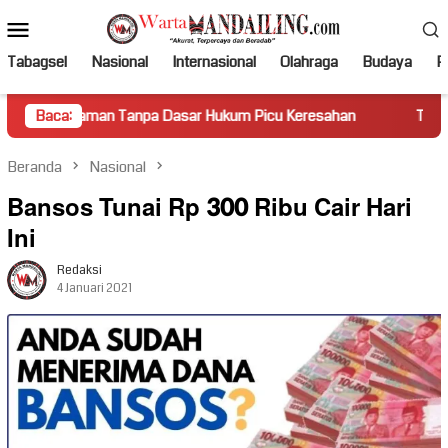
Loncat
Menu
ke
Mobile
konten
Tabagsel
Nasional
Internasional
Olahraga
Budaya
Po
n Tanpa Dasar Hukum Picu Keresahan
Baca:
Truk Miring Hambat A
Beranda
Nasional
Bansos Tunai Rp 300 Ribu Cair Hari
Ini
Redaksi
4 Januari 2021