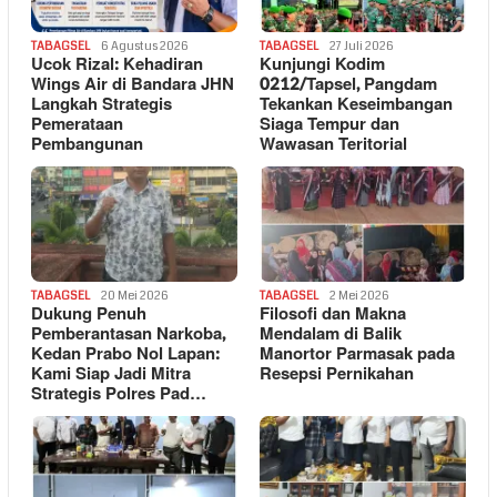
TABAGSEL
6 Agustus 2026
TABAGSEL
27 Juli 2026
Ucok Rizal: Kehadiran
Kunjungi Kodim
Wings Air di Bandara JHN
0212/Tapsel, Pangdam
Langkah Strategis
Tekankan Keseimbangan
Pemerataan
Siaga Tempur dan
Pembangunan
Wawasan Teritorial
TABAGSEL
20 Mei 2026
TABAGSEL
2 Mei 2026
Dukung Penuh
Filosofi dan Makna
Pemberantasan Narkoba,
Mendalam di Balik
Kedan Prabo Nol Lapan:
Manortor Parmasak pada
Kami Siap Jadi Mitra
Resepsi Pernikahan
Strategis Polres Pad…