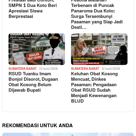
Prestasi Jadi Contoh,
Pesona Matahari
SMPN 1 Dua Koto Beri
Terbenam di Puncak
Apresiasi Siswa
Panaroma Dua Koto:
Berprestasi
Surga Tersembunyi
Pasaman yang Siap Jadi
Desti…
SUMATERA BARAT
13 Juni 2026
SUMATERA BARAT
12 Juni 2026
RSUD Tuanku Imam
Keluhan Obat Kosong
Bonjol Disorot, Dugaan
Mencuat, Dinkes
Obat Kosong Belum
Pasaman: Pengadaan
Dijawab Bupati
Obat RSUD Sudah
Menjadi Kewenangan
BLUD
REKOMENDASI UNTUK ANDA