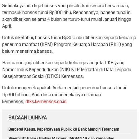
Setidaknya ada tiga bansos yang disalurkan secara bersamaan,
termasuk bansos tunai Rp300 ribu. Rencananya, bansos tunai ini
akan diberikan selama 4 bulan berturut-turut mulai Januari hingga
April.
Untuk diketahui, bansos tunai Rp300 ribu diberikan kepada keluarga
penerima manfaat (KPM) Program Keluarga Harapan (PKH) yang
belum menerima bansos.
Bantuan ini juga diberikan kepada keluarga anggota PKH yang
Nomor Induk Kependudukan (NIK) KTP terdaftar di Data Terpadu
Kesejahteraan Sosial (DTKS) Kemensos.
Untuk mengecek apakah Anda menjadi penerima bansos tunai
Rp300 ribu ini, Anda bisa mengecekanya di laman
kemensos,
dtks.kemensos.go.id
.
BACAAN LAINNYA
Berderet Kasus, Kepercayaan Publik ke Bank Mandiri Terancam
Sinergi PT Palma Pertiwi Makmur, JARSANAS dan Kemendes