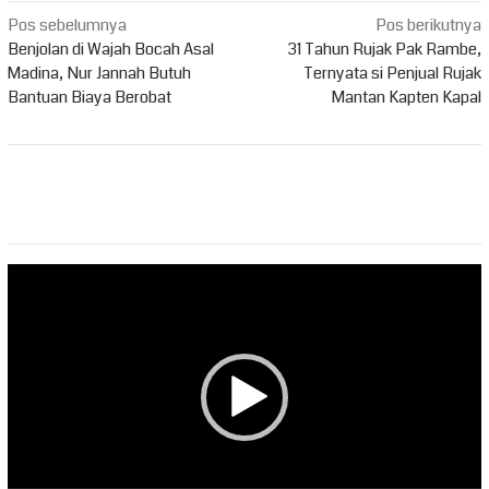
Navigasi
Pos sebelumnya
Pos berikutnya
pos
Benjolan di Wajah Bocah Asal
31 Tahun Rujak Pak Rambe,
Madina, Nur Jannah Butuh
Ternyata si Penjual Rujak
Bantuan Biaya Berobat
Mantan Kapten Kapal
Pemutar
Video