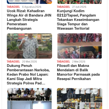
TABAGSEL
6 Agustus 2026
TABAGSEL
27 Juli 2026
Ucok Rizal: Kehadiran
Kunjungi Kodim
Wings Air di Bandara JHN
0212/Tapsel, Pangdam
Langkah Strategis
Tekankan Keseimbangan
Pemerataan
Siaga Tempur dan
Pembangunan
Wawasan Teritorial
TABAGSEL
20 Mei 2026
TABAGSEL
2 Mei 2026
Dukung Penuh
Filosofi dan Makna
Pemberantasan Narkoba,
Mendalam di Balik
Kedan Prabo Nol Lapan:
Manortor Parmasak pada
Kami Siap Jadi Mitra
Resepsi Pernikahan
Strategis Polres Pad…