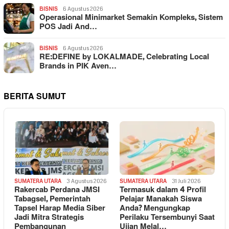
BISNIS
6 Agustus 2026
Operasional Minimarket Semakin Kompleks, Sistem
POS Jadi And…
BISNIS
6 Agustus 2026
RE:DEFINE by LOKALMADE, Celebrating Local
Brands in PIK Aven…
BERITA SUMUT
SUMATERA UTARA
3 Agustus 2026
SUMATERA UTARA
31 Juli 2026
Rakercab Perdana JMSI
Termasuk dalam 4 Profil
Tabagsel, Pemerintah
Pelajar Manakah Siswa
Tapsel Harap Media Siber
Anda? Mengungkap
Jadi Mitra Strategis
Perilaku Tersembunyi Saat
Pembangunan
Ujian Melal…