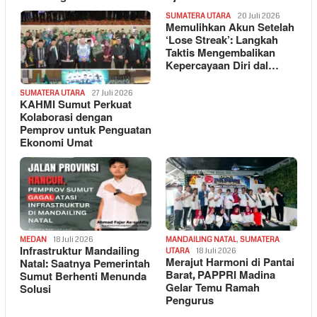
SUMATERA UTARA
20 Juli 2026
Memulihkan Akun Setelah
‘Lose Streak’: Langkah
Taktis Mengembalikan
Kepercayaan Diri dal…
SUMATERA UTARA
27 Juli 2026
KAHMI Sumut Perkuat
Kolaborasi dengan
Pemprov untuk Penguatan
Ekonomi Umat
MEDAN
18 Juli 2026
MANDAILING NATAL
,
SUMATERA
Infrastruktur Mandailing
UTARA
18 Juli 2026
Merajut Harmoni di Pantai
Natal: Saatnya Pemerintah
Barat, PAPPRI Madina
Sumut Berhenti Menunda
Gelar Temu Ramah
Solusi
Pengurus