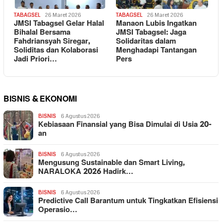
TABAGSEL
26 Maret 2026
TABAGSEL
26 Maret 2026
JMSI Tabagsel Gelar Halal
Manaon Lubis Ingatkan
Bihalal Bersama
JMSI Tabagsel: Jaga
Fahdriansyah Siregar,
Solidaritas dalam
Soliditas dan Kolaborasi
Menghadapi Tantangan
Jadi Priori…
Pers
BISNIS & EKONOMI
BISNIS
6 Agustus 2026
Kebiasaan Finansial yang Bisa Dimulai di Usia 20-
an
BISNIS
6 Agustus 2026
Mengusung Sustainable dan Smart Living,
NARALOKA 2026 Hadirk…
BISNIS
6 Agustus 2026
Predictive Call Barantum untuk Tingkatkan Efisiensi
Operasio…