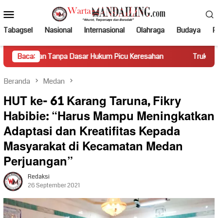
Loncat
Menu
ke
Mobile
konten
Tabagsel
Nasional
Internasional
Olahraga
Budaya
Po
pa Dasar Hukum Picu Keresahan
Baca:
Truk Miring Hambat Arus La
Beranda
Medan
HUT ke- 61 Karang Taruna, Fikry
Habibie: “Harus Mampu Meningkatkan
Adaptasi dan Kreatifitas Kepada
Masyarakat di Kecamatan Medan
Perjuangan”
Redaksi
26 September 2021