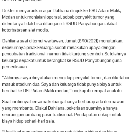
Dokter menyarankan agar Dahliana dirujuk ke RSU Adam Malik,
Medan untuk menjalani operasi, sebab penyakit tumor yang
dideritanya tidak bisa ditangani di RSUD Panyabungan akibat
keterbatasan alat medis.
Dahliana saat ditemui wartawan, Jumat (8/10/2021) menuturkan,
sebelumnya pihak keluarga sudah melakukan upaya dengan
pengobatan tradisional, namun tidak kunjung sembuh. Setelahnya
keluarga sepakat untuk berangkat ke RSUD Panyabungan guna
pemeriksaan.
“Akhirnya saya dinyatakan mengidap penyakit tumor, dan diketahui
masuk stadium dua. Saya dan keluarga tidak punya biaya untuk
berobat ke RSU Adam Malik medan,” ungkap ibu empat anak itu.
Saat ini dirinya bersama keluarga hanya berharap ada dermawan
yang membantu. Diakui Dahliana, pekerjaan suaminya hanya
seorang penambang pasir tradisional. Pendapatan cukup untuk
biaya hidup sehari-hari saja.
“Hasil jual menambang pasir pas untuk biaya hidup dan biaya