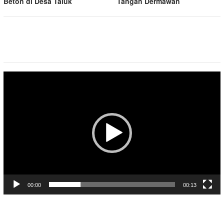
Beton di Desa Taluk
Tangan Dermawan
Pemutar
Video
00:00
00:13