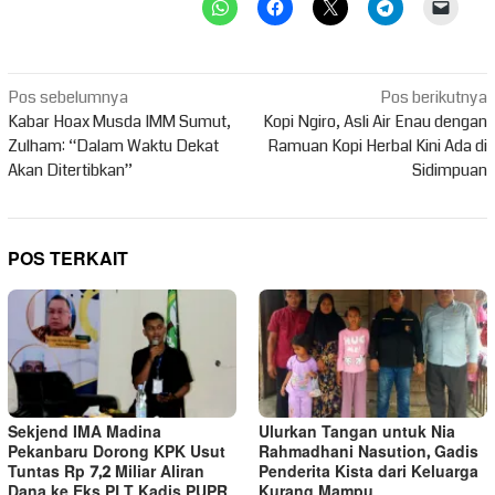
Navigasi
Pos sebelumnya
Pos berikutnya
pos
Kabar Hoax Musda IMM Sumut,
Kopi Ngiro, Asli Air Enau dengan
Zulham: “Dalam Waktu Dekat
Ramuan Kopi Herbal Kini Ada di
Akan Ditertibkan”
Sidimpuan
POS TERKAIT
Sekjend IMA Madina
Ulurkan Tangan untuk Nia
Pekanbaru Dorong KPK Usut
Rahmadhani Nasution, Gadis
Tuntas Rp 7,2 Miliar Aliran
Penderita Kista dari Keluarga
Dana ke Eks PLT Kadis PUPR
Kurang Mampu