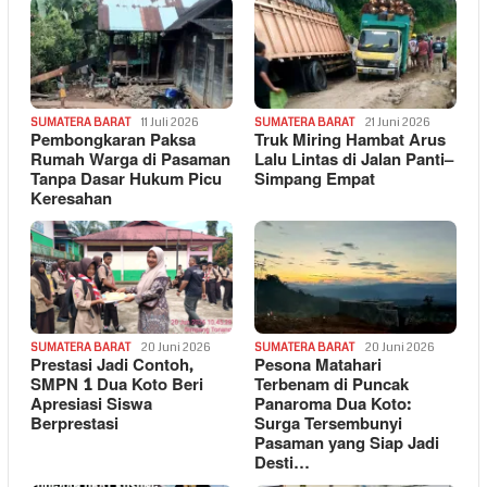
SUMATERA BARAT
11 Juli 2026
SUMATERA BARAT
21 Juni 2026
Pembongkaran Paksa
Truk Miring Hambat Arus
Rumah Warga di Pasaman
Lalu Lintas di Jalan Panti–
Tanpa Dasar Hukum Picu
Simpang Empat
Keresahan
SUMATERA BARAT
20 Juni 2026
SUMATERA BARAT
20 Juni 2026
Prestasi Jadi Contoh,
Pesona Matahari
SMPN 1 Dua Koto Beri
Terbenam di Puncak
Apresiasi Siswa
Panaroma Dua Koto:
Berprestasi
Surga Tersembunyi
Pasaman yang Siap Jadi
Desti…