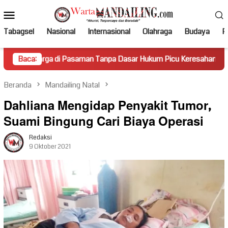
Loncat
Menu
ke
Mobile
konten
Tabagsel
Nasional
Internasional
Olahraga
Budaya
Po
i Pasaman Tanpa Dasar Hukum Picu Keresahan
Baca:
Truk Miring
Beranda
Mandailing Natal
Dahliana Mengidap Penyakit Tumor,
Suami Bingung Cari Biaya Operasi
Redaksi
9 Oktober 2021