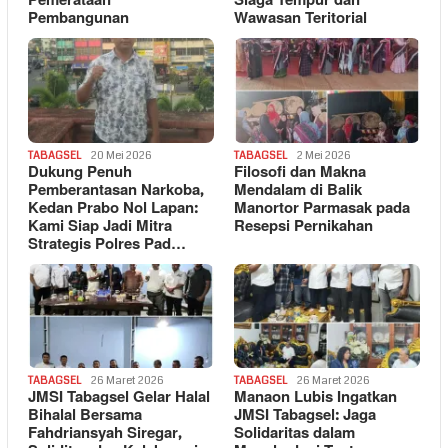
Pemerataan
Siaga Tempur dan
Pembangunan
Wawasan Teritorial
TABAGSEL
20 Mei 2026
TABAGSEL
2 Mei 2026
Dukung Penuh
Filosofi dan Makna
Pemberantasan Narkoba,
Mendalam di Balik
Kedan Prabo Nol Lapan:
Manortor Parmasak pada
Kami Siap Jadi Mitra
Resepsi Pernikahan
Strategis Polres Pad…
TABAGSEL
26 Maret 2026
TABAGSEL
26 Maret 2026
JMSI Tabagsel Gelar Halal
Manaon Lubis Ingatkan
Bihalal Bersama
JMSI Tabagsel: Jaga
Fahdriansyah Siregar,
Solidaritas dalam