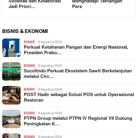
Soliditas dan Kolaborasi
Menghadapi Tantangan
Jadi Priori…
Pers
BISNIS & EKONOMI
BISNIS
9 Agustus 2026
Perkuat Ketahanan Pangan dan Energi Nasional,
Presiden Prabo…
BISNIS
9 Agustus 2026
Sucofindo Perkuat Ekosistem Sawit Berkelanjutan
melalui Circ…
BISNIS
9 Agustus 2026
POST Hadir sebagai Solusi POS untuk Operasional
Restoran
BISNIS
9 Agustus 2026
PTPN Group melalui PTPN IV Regional VII Dukung
Peningkatan K…
BISNIS
9 Agustus 2026