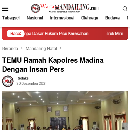
Loncat
Menu
ke
Mobile
konten
Tabagsel
Nasional
Internasional
Olahraga
Budaya
Po
 Dasar Hukum Picu Keresahan
Baca:
Truk Miring Hambat Arus Lalu
Beranda
Mandailing Natal
TEMU Ramah Kapolres Madina
Dengan Insan Pers
Redaksi
30 Desember 2021