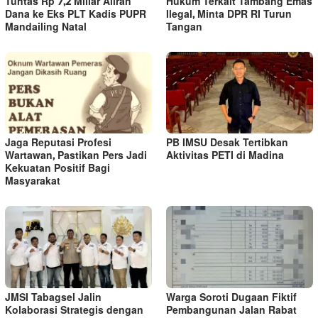
Tuntas Rp 7,2 Miliar Aliran
Hukum Terkait Tambang Emas
Dana ke Eks PLT Kadis PUPR
Ilegal, Minta DPR RI Turun
Mandailing Natal
Tangan
Jaga Reputasi Profesi
PB IMSU Desak Tertibkan
Wartawan, Pastikan Pers Jadi
Aktivitas PETI di Madina
Kekuatan Positif Bagi
Masyarakat
JMSI Tabagsel Jalin
Warga Soroti Dugaan Fiktif
Kolaborasi Strategis dengan
Pembangunan Jalan Rabat