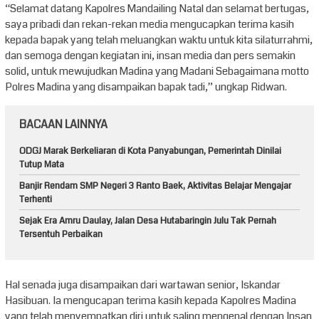
“Selamat datang Kapolres Mandailing Natal dan selamat bertugas,
saya pribadi dan rekan-rekan media mengucapkan terima kasih
kepada bapak yang telah meluangkan waktu untuk kita silaturrahmi,
dan semoga dengan kegiatan ini, insan media dan pers semakin
solid, untuk mewujudkan Madina yang Madani Sebagaimana motto
Polres Madina yang disampaikan bapak tadi,” ungkap Ridwan.
BACAAN LAINNYA
ODGJ Marak Berkeliaran di Kota Panyabungan, Pemerintah Dinilai
Tutup Mata
Banjir Rendam SMP Negeri 3 Ranto Baek, Aktivitas Belajar Mengajar
Terhenti
Sejak Era Amru Daulay, Jalan Desa Hutabaringin Julu Tak Pernah
Tersentuh Perbaikan
Hal senada juga disampaikan dari wartawan senior, Iskandar
Hasibuan. Ia mengucapan terima kasih kepada Kapolres Madina
yang telah menyempatkan diri untuk saling mengenal dengan Insan