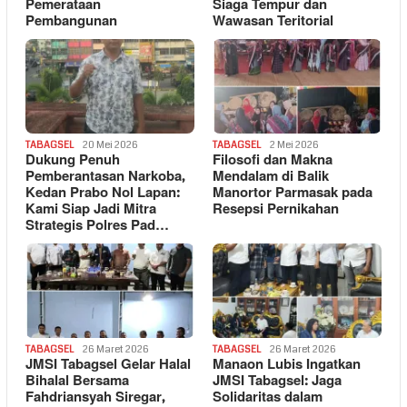
Pemerataan
Siaga Tempur dan
Pembangunan
Wawasan Teritorial
TABAGSEL
20 Mei 2026
TABAGSEL
2 Mei 2026
Dukung Penuh
Filosofi dan Makna
Pemberantasan Narkoba,
Mendalam di Balik
Kedan Prabo Nol Lapan:
Manortor Parmasak pada
Kami Siap Jadi Mitra
Resepsi Pernikahan
Strategis Polres Pad…
TABAGSEL
26 Maret 2026
TABAGSEL
26 Maret 2026
JMSI Tabagsel Gelar Halal
Manaon Lubis Ingatkan
Bihalal Bersama
JMSI Tabagsel: Jaga
Fahdriansyah Siregar,
Solidaritas dalam