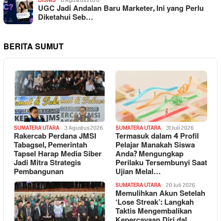
BISNIS
6 Agustus 2026
UGC Jadi Andalan Baru Marketer, Ini yang Perlu
Diketahui Seb…
BERITA SUMUT
SUMATERA UTARA
3 Agustus 2026
SUMATERA UTARA
31 Juli 2026
Rakercab Perdana JMSI
Termasuk dalam 4 Profil
Tabagsel, Pemerintah
Pelajar Manakah Siswa
Tapsel Harap Media Siber
Anda? Mengungkap
Jadi Mitra Strategis
Perilaku Tersembunyi Saat
Pembangunan
Ujian Melal…
SUMATERA UTARA
20 Juli 2026
Memulihkan Akun Setelah
‘Lose Streak’: Langkah
Taktis Mengembalikan
Kepercayaan Diri dal…