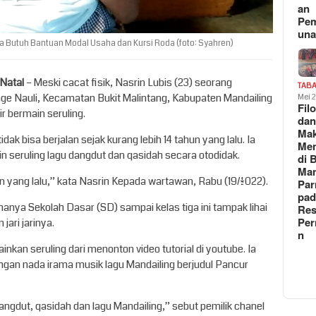
an
Pe
un
na Butuh Bantuan Modal Usaha dan Kursi Roda (foto: Syahren)
 Natal
– Meski cacat fisik, Nasrin Lubis (23) seorang
TAB
ge Nauli, Kecamatan Bukit Malintang, Kabupaten Mandailing
Mei 
Fil
r bermain seruling.
da
Ma
ak bisa berjalan sejak kurang lebih 14 tahun yang lalu. Ia
Me
 seruling lagu dangdut dan qasidah secara otodidak.
di 
Man
n yang lalu,” kata Nasrin Kepada wartawan, Rabu (19/1/2022).
Pa
pad
ya Sekolah Dasar (SD) sampai kelas tiga ini tampak lihai
Res
Per
ari jarinya.
n
kan seruling dari menonton video tutorial di youtube. Ia
dengan nada irama musik lagu Mandailing berjudul Pancur
gdut, qasidah dan lagu Mandailing,” sebut pemilik chanel