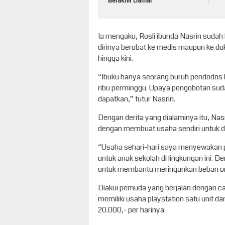
Berakhir Damai
Ia mengaku, Rosli ibunda Nasrin sud
dirinya berobat ke medis maupun ke du
hingga kini.
“Ibuku hanya seorang buruh pendodos k
ribu perminggu. Upaya pengobotan su
dapatkan,” tutur Nasrin.
Dengan derita yang dialaminya itu, Nasr
dengan membuat usaha sendiri untuk d
“Usaha sehari-hari saya menyewakan p
untuk anak sekolah di lingkungan ini. D
untuk membantu meringankan beban or
Diakui pemuda yang berjalan dengan 
memiliki usaha playstation satu unit 
20.000,- per harinya.