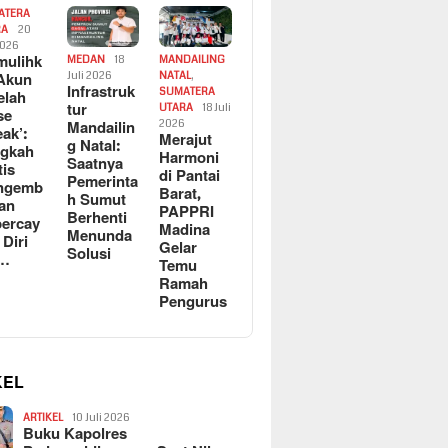
ATERA
RA
20
2026
ulihk
MEDAN
18
MANDAILING
Akun
Juli 2026
NATAL
,
Infrastruk
SUMATERA
elah
tur
UTARA
18 Juli
se
Mandailin
2026
eak’:
Merajut
g Natal:
ngkah
Harmoni
Saatnya
tis
di Pantai
Pemerinta
ngemb
Barat,
h Sumut
kan
PAPPRI
Berhenti
ercay
Madina
Menunda
 Diri
Gelar
Solusi
l…
Temu
Ramah
Pengurus
KEL
ARTIKEL
10 Juli 2026
Buku Kapolres