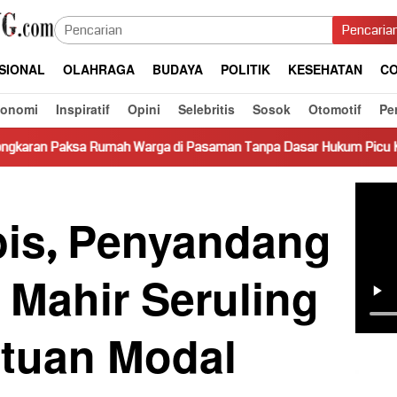
Pencaria
SIONAL
OLAHRAGA
BUDAYA
POLITIK
KESEHATAN
CO
konomi
Inspiratif
Opini
Selebritis
Sosok
Otomotif
Pe
 Warga di Pasaman Tanpa Dasar Hukum Picu Keresahan
Tr
bis, Penyandang
s Mahir Seruling
tuan Modal