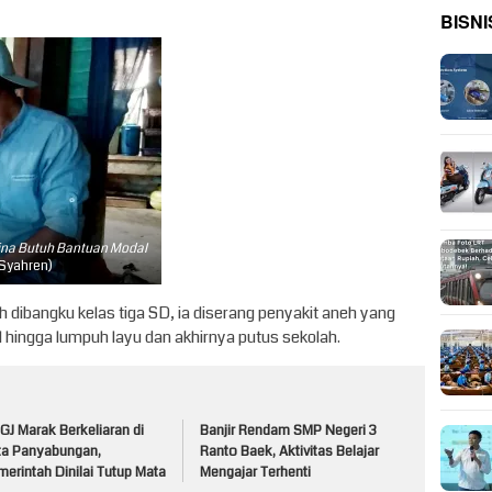
BISNI
dina Butuh Bantuan Modal
 Syahren)
h dibangku kelas tiga SD, ia diserang penyakit aneh yang
hingga lumpuh layu dan akhirnya putus sekolah.
J Marak Berkeliaran di
Banjir Rendam SMP Negeri 3
ta Panyabungan,
Ranto Baek, Aktivitas Belajar
erintah Dinilai Tutup Mata
Mengajar Terhenti