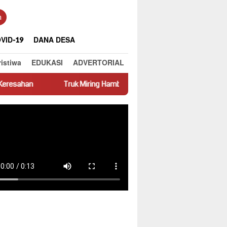
n
VID-19
DANA DESA
ristiwa
EDUKASI
ADVERTORIAL
uk Miring Hambat Arus Lalu Lintas di Jalan Panti–Simpang Empat