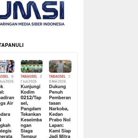
 TAPANULI
AGSEL
6
TABAGSEL
2
TABAGSEL
2
tus 2026
7 Juli 2026
0 Mei 2026
ok
Kunjungi
Dukung
al:
Kodim
Penuh
adiran
0212/Tap
Pemberan
gs Air
sel,
tasan
Pangdam
Narkoba,
dara
Tekankan
Kedan
N
Keseimba
Prabo Nol
ngkah
ngan
Lapan:
ategis
Siaga
Kami Siap
erata
Tempur
Jadi Mitra