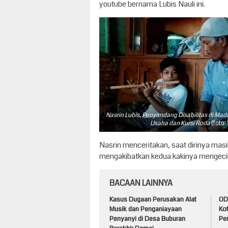
youtube bernama Lubis Nauli ini.
Nasrin Lubis, Penyandang Disabilitas di Ma
Usaha dan Kursi Roda
(foto:
Nasrin menceritakan, saat dirinya masi
mengakibatkan kedua kakinya mengecil 
BACAAN LAINNYA
Kasus Dugaan Perusakan Alat
ODG
Musik dan Penganiayaan
Ko
Penyanyi di Desa Buburan
Pem