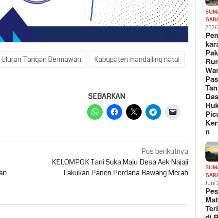
SUM
BAR
202
Pe
kar
Pak
 Uluran Tangan Dermawan
Kabupaten mandailing natal
Ru
War
Pa
Tan
Das
SEBARKAN
Hu
Pic
Ker
n
Pos berikutnya
KELOMPOK Tani Suka Maju Desa Aek Najaji
SUM
an
Lakukan Panen Perdana Bawang Merah
BAR
Juni
Pe
Mat
Te
di 