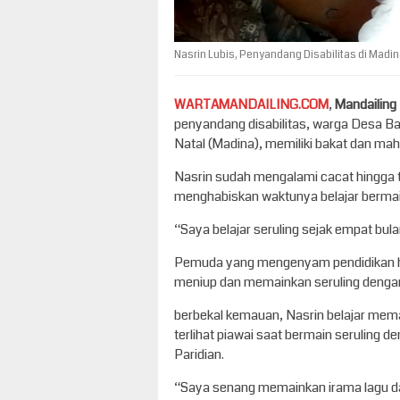
Nasrin Lubis, Penyandang Disabilitas di Madi
WARTAMANDAILING.COM
,
Mandailing
penyandang disabilitas, warga Desa Ba
Natal (Madina), memiliki bakat dan mahi
Nasrin sudah mengalami cacat hingga tid
menghabiskan waktunya belajar bermain
“Saya belajar seruling sejak empat bula
Pemuda yang mengenyam pendidikan han
meniup dan memainkan seruling dengan j
berbekal kemauan, Nasrin belajar memain
terlihat piawai saat bermain seruling 
Paridian.
“Saya senang memainkan irama lagu dan