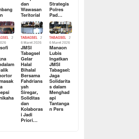
dan
Strategis
mbang
Wawasan
Polres
an
Teritorial
Pad…
AGSEL
2
TABAGSEL
2
TABAGSEL
2
2026
6 Maret 2026
6 Maret 2026
osofi
JMSI
Manaon
n
Tabagsel
Lubis
kna
Gelar
Ingatkan
ndalam
Halal
JMSI
Balik
Bihalal
Tabagsel:
ortor
Bersama
Jaga
rmasak
Fahdrians
Solidarita
a
yah
s dalam
epsi
Siregar,
Menghad
nikaha
Soliditas
api
dan
Tantanga
Kolaboras
n Pers
i Jadi
Priori…