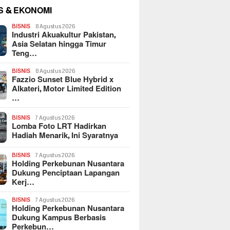
S & EKONOMI
BISNIS
8 Agustus 2026
Industri Akuakultur Pakistan,
Asia Selatan hingga Timur
Teng…
BISNIS
8 Agustus 2026
Fazzio Sunset Blue Hybrid x
Alkateri, Motor Limited Edition
…
BISNIS
7 Agustus 2026
Lomba Foto LRT Hadirkan
Hadiah Menarik, Ini Syaratnya
BISNIS
7 Agustus 2026
Holding Perkebunan Nusantara
Dukung Penciptaan Lapangan
Kerj…
BISNIS
7 Agustus 2026
Holding Perkebunan Nusantara
Dukung Kampus Berbasis
Perkebun…