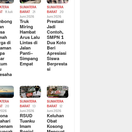
ATERA
SUMATERA
SUMATERA
AT
11 Juli
BARAT
21
BARAT
20
6
Juni 2026
Juni 2026
mbong
Truk
Prestasi
an
Miring
Jadi
sa
Hambat
Contoh,
mah
Arus Lalu
SMPN 1
ga di
Lintas di
Dua Koto
saman
Jalan
Beri
pa
Panti–
Apresiasi
ar
Simpang
Siswa
kum
Empat
Berpresta
u
si
esaha
ATERA
SUMATERA
SUMATERA
AT
20
BARAT
13
BARAT
12
 2026
Juni 2026
Juni 2026
sona
RSUD
Keluhan
ahari
Tuanku
Obat
rbenam
Imam
Kosong
Puncak
Bonjol
Mencuat,