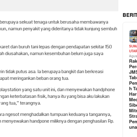
BERI
ah berupaya sekuat tenaga untuk berusaha membawanya
kun, namun penyakit yang dideritanya tidak kunjung sembuh
aret dan buruh tani lepas dengan pendapatan sekitar 150
SUM
UTA
dah diusahakan, namun kesembuhan belum juga saya
Agus
Rak
Per
in tidak putus asa. Ia berupaya bangkit dan berkreasi
JM
Tab
apat meringankan beban orang tua.
Pem
h T
laystation yang satu unit ini, dan menyewakan handphone
Har
engan keterbatasan fisik, hanya itu yang bisa aku lakukan
Med
ang tua,” terangnya.
Sib
Mit
cara ngesot menghadalkan tumpuan keduanya tangannya,
Str
dan menyewakan handpone miliknya dengan penghasilan Rp.
Pe
un