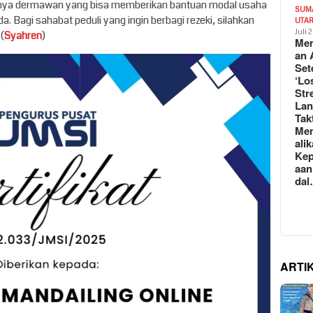
danya dermawan yang bisa memberikan bantuan modal usaha
SUM
a. Bagi sahabat peduli yang ingin berbagi rezeki, silahkan
UTA
Juli 
(
Syahren
)
Mem
an 
Set
‘Lo
Str
La
Tak
Me
ali
Kep
aan
da
ARTI