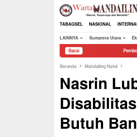
Loncat
ke
konten
TABAGSEL
NASIONAL
INTERNA
LAINNYA
Sumatera Utara
E
Baca:
Pembongkaran Paksa Rumah
Beranda
Mandailing Natal
Nasrin Lu
Disabilita
Butuh Ban