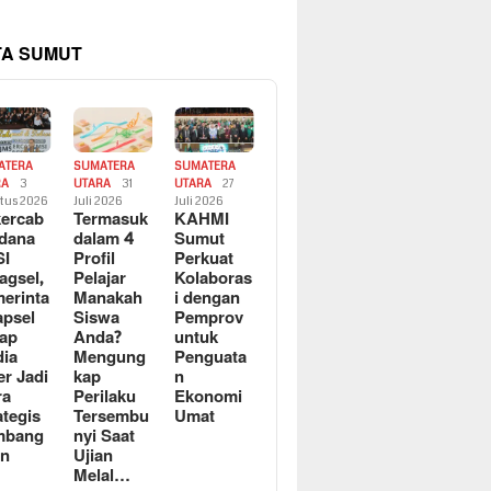
TA SUMUT
ATERA
SUMATERA
SUMATERA
RA
3
UTARA
31
UTARA
27
tus 2026
Juli 2026
Juli 2026
ercab
Termasuk
KAHMI
dana
dalam 4
Sumut
SI
Profil
Perkuat
agsel,
Pelajar
Kolaboras
erinta
Manakah
i dengan
apsel
Siswa
Pemprov
ap
Anda?
untuk
ia
Mengung
Penguata
er Jadi
kap
n
ra
Perilaku
Ekonomi
ategis
Tersembu
Umat
mbang
nyi Saat
an
Ujian
Melal…