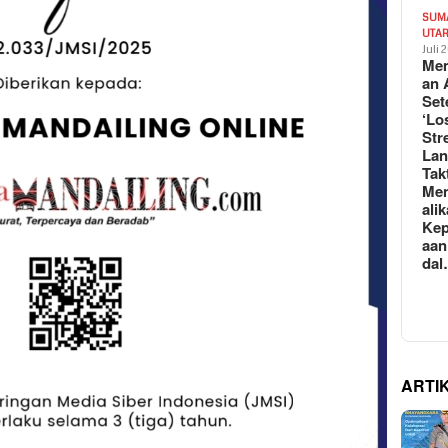
SUM
UTA
Juli 
Mem
an 
Set
‘Lo
Str
La
Tak
Me
ali
Kep
aan
da
ARTI