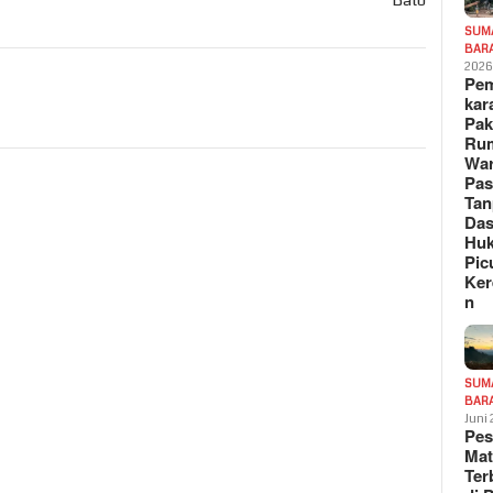
Bato
SUM
BAR
202
Pe
kar
Pak
Ru
War
Pa
Tan
Das
Hu
Pic
Ker
n
SUM
BAR
Juni
Pe
Mat
Te