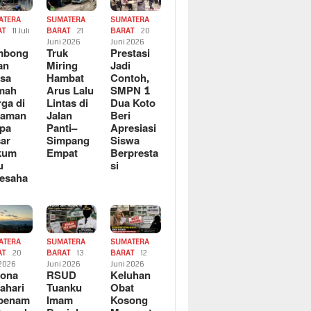
ATERA
SUMATERA
SUMATERA
AT
11 Juli
BARAT
21
BARAT
20
6
Juni 2026
Juni 2026
mbong
Truk
Prestasi
an
Miring
Jadi
sa
Hambat
Contoh,
mah
Arus Lalu
SMPN 1
ga di
Lintas di
Dua Koto
saman
Jalan
Beri
pa
Panti–
Apresiasi
ar
Simpang
Siswa
kum
Empat
Berpresta
u
si
esaha
ATERA
SUMATERA
SUMATERA
AT
20
BARAT
13
BARAT
12
 2026
Juni 2026
Juni 2026
sona
RSUD
Keluhan
ahari
Tuanku
Obat
rbenam
Imam
Kosong