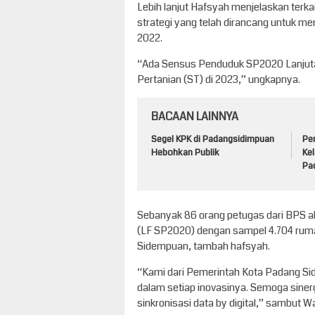
Lebih lanjut Hafsyah menjelaskan terkai
strategi yang telah dirancang untuk 
2022.
“Ada Sensus Penduduk SP2020 Lanjutan
Pertanian (ST) di 2023,” ungkapnya.
BACAAN LAINNYA
Segel KPK di Padangsidimpuan
Per
Hebohkan Publik
Kel
Pa
Sebanyak 86 orang petugas dari BPS 
(LF SP2020) dengan sampel 4.704 ruma
Sidempuan, tambah hafsyah.
“Kami dari Pemerintah Kota Padang 
dalam setiap inovasinya. Semoga sinerg
sinkronisasi data by digital,” sambut Wa