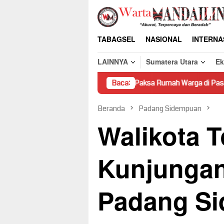
Loncat
ke
konten
TABAGSEL
NASIONAL
INTERNA
LAINNYA
Sumatera Utara
E
Pembongkaran Paksa Rumah Warga di Pasaman Tanpa Dasar 
Baca:
Beranda
Padang Sidempuan
Walikota T
Kunjungan
Padang S