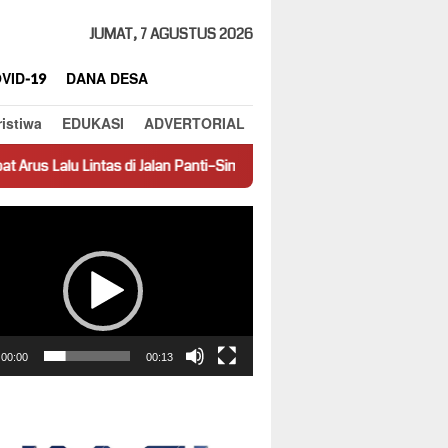
JUMAT, 7 AGUSTUS 2026
VID-19
DANA DESA
ristiwa
EDUKASI
ADVERTORIAL
 di Jalan Panti–Simpang Empat
Prestasi Jadi Contoh, SMPN 1 D
ar
00:00
00:13