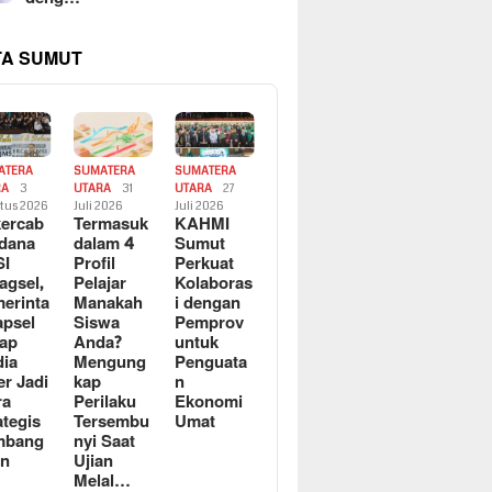
TA SUMUT
ATERA
SUMATERA
SUMATERA
RA
3
UTARA
31
UTARA
27
tus 2026
Juli 2026
Juli 2026
ercab
Termasuk
KAHMI
dana
dalam 4
Sumut
SI
Profil
Perkuat
agsel,
Pelajar
Kolaboras
erinta
Manakah
i dengan
apsel
Siswa
Pemprov
ap
Anda?
untuk
ia
Mengung
Penguata
er Jadi
kap
n
ra
Perilaku
Ekonomi
ategis
Tersembu
Umat
mbang
nyi Saat
an
Ujian
Melal…