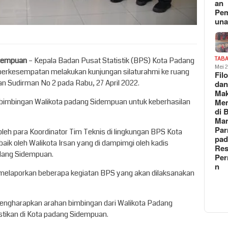
an
Pe
un
dempuan
– Kepala Badan Pusat Statistik (BPS) Kota Padang
TAB
Mei 
i berkesempatan melakukan kunjungan silaturahmi ke ruang
Fil
an Sudirman No 2 pada Rabu, 27 April 2022.
da
Ma
imbingan Walikota padang Sidempuan untuk keberhasilan
Me
di 
Man
Pa
eh para Koordinator Tim Teknis di lingkungan BPS Kota
pad
baik oleh
Walikota Irsan yang di dampimgi oleh kadis
Res
adang Sidempuan.
Per
n
 melaporkan beberapa kegiatan BPS yang akan dilaksanakan
ngharapkan arahan bimbingan dari Walikota Padang
stikan di Kota padang Sidempuan.