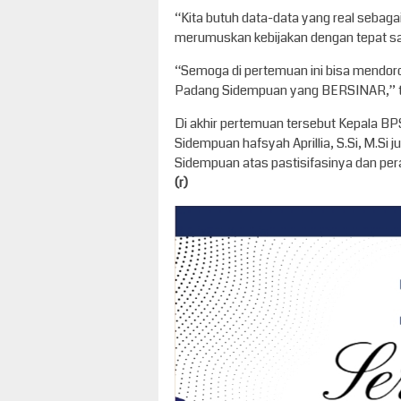
“Kita butuh data-data yang real sebaga
merumuskan kebijakan dengan tepat sa
“Semoga di pertemuan ini bisa mendoro
Padang Sidempuan yang BERSINAR,” tu
Di akhir pertemuan tersebut Kepala B
Sidempuan hafsyah Aprillia, S.Si, M.S
Sidempuan atas pastisifasinya dan pera
(r)