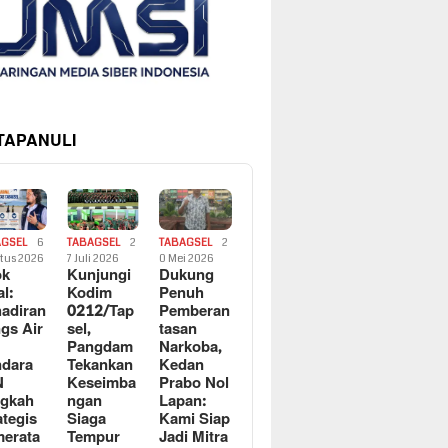
 TAPANULI
AGSEL
6
TABAGSEL
2
TABAGSEL
2
tus 2026
7 Juli 2026
0 Mei 2026
ok
Kunjungi
Dukung
al:
Kodim
Penuh
adiran
0212/Tap
Pemberan
gs Air
sel,
tasan
Pangdam
Narkoba,
dara
Tekankan
Kedan
N
Keseimba
Prabo Nol
ngkah
ngan
Lapan:
ategis
Siaga
Kami Siap
erata
Tempur
Jadi Mitra