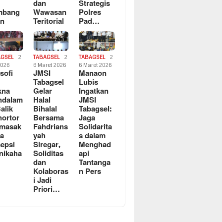
dan
Strategis
mbang
Wawasan
Polres
an
Teritorial
Pad…
AGSEL
2
TABAGSEL
2
TABAGSEL
2
2026
6 Maret 2026
6 Maret 2026
osofi
JMSI
Manaon
n
Tabagsel
Lubis
kna
Gelar
Ingatkan
ndalam
Halal
JMSI
Balik
Bihalal
Tabagsel:
ortor
Bersama
Jaga
rmasak
Fahdrians
Solidarita
a
yah
s dalam
epsi
Siregar,
Menghad
nikaha
Soliditas
api
dan
Tantanga
Kolaboras
n Pers
i Jadi
Priori…