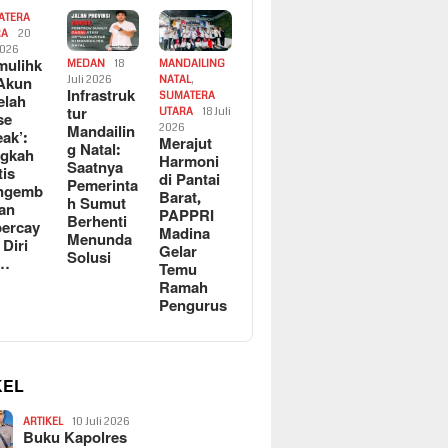
ATERA
RA
20
2026
ulihk
MEDAN
18
MANDAILING
Akun
Juli 2026
NATAL
,
Infrastruk
SUMATERA
elah
tur
UTARA
18 Juli
se
Mandailin
2026
eak’:
Merajut
g Natal:
ngkah
Harmoni
Saatnya
tis
di Pantai
Pemerinta
ngemb
Barat,
h Sumut
kan
PAPPRI
Berhenti
ercay
Madina
Menunda
 Diri
Gelar
Solusi
l…
Temu
Ramah
Pengurus
KEL
ARTIKEL
10 Juli 2026
Buku Kapolres