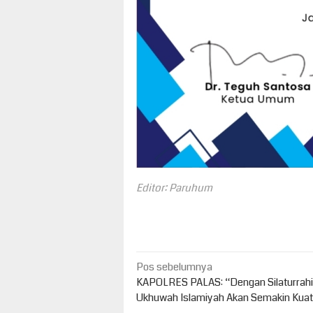
Editor: Paruhum
Navigasi
Pos sebelumnya
pos
KAPOLRES PALAS: “Dengan Silaturrah
Ukhuwah Islamiyah Akan Semakin Kuat