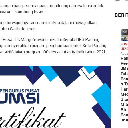
i acuan bagi perencanaan, monitoring dan evaluasi untuk
saran,” sambung Irsan.
BERI
ng terwujudnya visi dan misi kita dalam mewujudkan
tup Walikota Irsan.
PS Pusat Dr. Margo Yuwono melalui Kepala BPS Padang
SUM
i juga menyerahkan piagam penghargaan untuk Kota Padang
UTA
n aktif dalam program 100 desa cinta statistik tahun 2021.
Agus
Rak
Per
JM
Tab
Pem
h T
Har
Med
Sib
Mit
Str
Pe
un