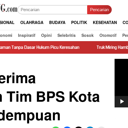
Pencarian
SIONAL
OLAHRAGA
BUDAYA
POLITIK
KESEHATAN
CO
konomi
Inspiratif
Opini
Selebritis
Sosok
Otomotif
Pe
Hukum Picu Keresahan
Truk Miring Hambat Arus Lalu Lintas
Pemut
Video
erima
 Tim BPS Kota
idempuan