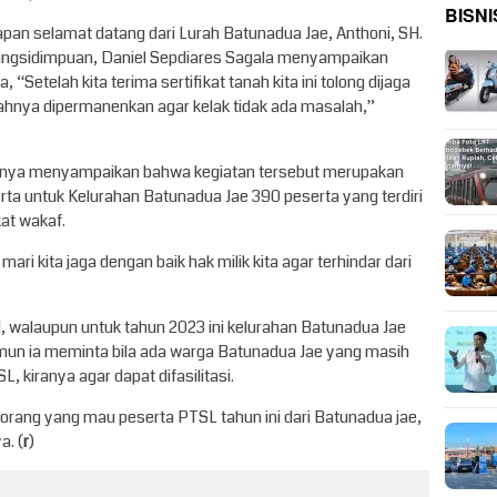
BISNI
apan selamat datang dari Lurah Batunadua Jae, Anthoni, SH.
angsidimpuan, Daniel Sepdiares Sagala menyampaikan
“Setelah kita terima sertifikat tanah kita ini tolong dijaga
ahnya dipermanenkan agar kelak tidak ada masalah,”
annya menyampaikan bahwa kegiatan tersebut merupakan
erta untuk Kelurahan Batunadua Jae 390 peserta yang terdiri
ikat wakaf.
ri kita jaga dengan baik hak milik kita agar terhindar dari
, walaupun untuk tahun 2023 ini kelurahan Batunadua Jae
mun ia meminta bila ada warga Batunadua Jae yang masih
, kiranya agar dapat difasilitasi.
orang yang mau peserta PTSL tahun ini dari Batunadua jae,
a. (
r
)