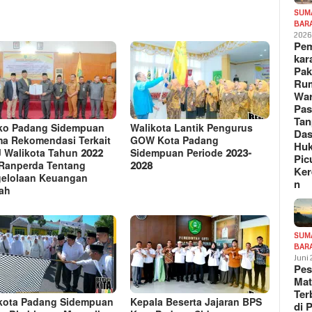
SUM
BAR
202
Pe
kar
Pak
Ru
War
Pa
Tan
ko Padang Sidempuan
Walikota Lantik Pengurus
Das
ma Rekomendasi Terkait
GOW Kota Padang
Hu
 Walikota Tahun 2022
Sidempuan Periode 2023-
Pic
Ranperda Tentang
2028
Ker
elolaan Keuangan
n
ah
SUM
BAR
Juni
Pe
Mat
Te
kota Padang Sidempuan
Kepala Beserta Jajaran BPS
di 