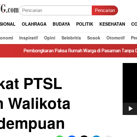
Pencarian
SIONAL
OLAHRAGA
BUDAYA
POLITIK
KESEHATAN
CO
konomi
Inspiratif
Opini
Selebritis
Sosok
Otomotif
Pe
aran Paksa Rumah Warga di Pasaman Tanpa Dasar Hukum Picu Ke
Pemut
Video
ikat PTSL
n Walikota
idempuan