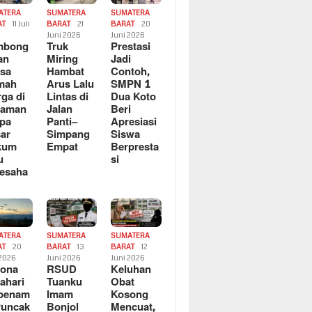
ATERA
SUMATERA
SUMATERA
AT
11 Juli
BARAT
21
BARAT
20
6
Juni 2026
Juni 2026
mbong
Truk
Prestasi
an
Miring
Jadi
sa
Hambat
Contoh,
mah
Arus Lalu
SMPN 1
ga di
Lintas di
Dua Koto
saman
Jalan
Beri
pa
Panti–
Apresiasi
ar
Simpang
Siswa
kum
Empat
Berpresta
u
si
esaha
ATERA
SUMATERA
SUMATERA
AT
20
BARAT
13
BARAT
12
 2026
Juni 2026
Juni 2026
sona
RSUD
Keluhan
ahari
Tuanku
Obat
rbenam
Imam
Kosong
Puncak
Bonjol
Mencuat,