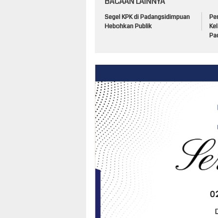
BACAAN LAINNYA
Segel KPK di Padangsidimpuan
Per
Hebohkan Publik
Kel
Pa