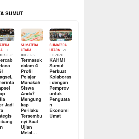
TA SUMUT
ATERA
SUMATERA
SUMATERA
RA
3
UTARA
31
UTARA
27
tus 2026
Juli 2026
Juli 2026
ercab
Termasuk
KAHMI
dana
dalam 4
Sumut
SI
Profil
Perkuat
agsel,
Pelajar
Kolaboras
erinta
Manakah
i dengan
apsel
Siswa
Pemprov
ap
Anda?
untuk
ia
Mengung
Penguata
er Jadi
kap
n
ra
Perilaku
Ekonomi
ategis
Tersembu
Umat
mbang
nyi Saat
an
Ujian
Melal…