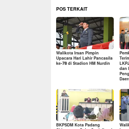
POS TERKAIT
Walikota Irsan Pimpin
Pem
Upacara Hari Lahir Pancasila
Teri
ke-78 di Stadion HM Nurdin
LKPJ
dan 
Peng
Daer
BKPSDM Kota Padang
Wali