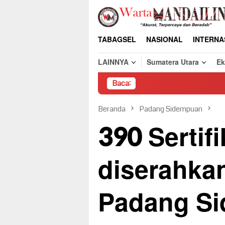
Loncat
ke
konten
TABAGSEL
NASIONAL
INTERNA
LAINNYA
Sumatera Utara
E
Baca:
Pembongk
Beranda
Padang Sidempuan
390 Sertif
diserahka
Padang S