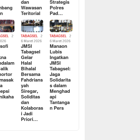
dan
Strategis
mbang
Wawasan
Polres
an
Teritorial
Pad…
AGSEL
2
TABAGSEL
2
TABAGSEL
2
2026
6 Maret 2026
6 Maret 2026
osofi
JMSI
Manaon
n
Tabagsel
Lubis
kna
Gelar
Ingatkan
ndalam
Halal
JMSI
Balik
Bihalal
Tabagsel:
ortor
Bersama
Jaga
rmasak
Fahdrians
Solidarita
a
yah
s dalam
epsi
Siregar,
Menghad
nikaha
Soliditas
api
dan
Tantanga
Kolaboras
n Pers
i Jadi
Priori…