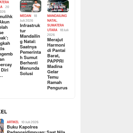
ATERA
RA
20
2026
ulihk
MEDAN
18
MANDAILING
Akun
Juli 2026
NATAL
,
Infrastruk
SUMATERA
elah
tur
UTARA
18 Juli
se
Mandailin
2026
eak’:
Merajut
g Natal:
ngkah
Harmoni
Saatnya
tis
di Pantai
Pemerinta
ngemb
Barat,
h Sumut
kan
PAPPRI
Berhenti
ercay
Madina
Menunda
 Diri
Gelar
Solusi
l…
Temu
Ramah
Pengurus
KEL
ARTIKEL
10 Juli 2026
Buku Kapolres
Padangsidimpuan: Saat Nila…