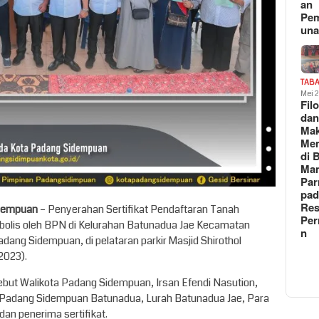
an
Pe
un
TAB
Mei 
Fil
da
Ma
Me
di 
Man
Pa
pad
Res
dempuan
– Penyerahan Sertifikat Pendaftaran Tanah
Per
bolis oleh BPN di Kelurahan Batunadua Jae Kecamatan
n
ng Sidempuan, di pelataran parkir Masjid Shirothol
2023).
sebut Walikota Padang Sidempuan, Irsan Efendi Nasution,
Padang Sidempuan Batunadua, Lurah Batunadua Jae, Para
an penerima sertifikat.