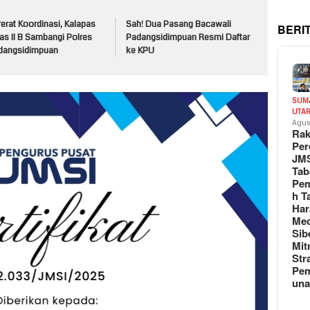
erat Koordinasi, Kalapas
Sah! Dua Pasang Bacawali
BERI
as II B Sambangi Polres
Padangsidimpuan Resmi Daftar
dangsidimpuan
ke KPU
SUM
UTA
Agus
Rak
Per
JM
Tab
Pem
h T
Har
Med
Sib
Mit
Str
Pe
un