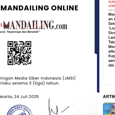
SUM
UTA
Juli 
Mem
an 
Set
‘Lo
Str
La
Tak
Me
ali
Kep
aan
da
ARTI