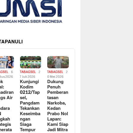
 TAPANULI
AGSEL
6
TABAGSEL
2
TABAGSEL
2
tus 2026
7 Juli 2026
0 Mei 2026
ok
Kunjungi
Dukung
al:
Kodim
Penuh
adiran
0212/Tap
Pemberan
gs Air
sel,
tasan
Pangdam
Narkoba,
dara
Tekankan
Kedan
N
Keseimba
Prabo Nol
ngkah
ngan
Lapan:
ategis
Siaga
Kami Siap
erata
Tempur
Jadi Mitra