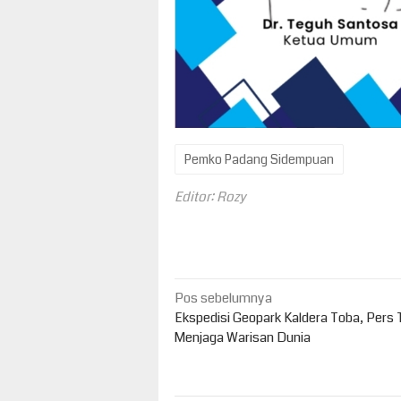
Pemko Padang Sidempuan
Editor: Rozy
Navigasi
Pos sebelumnya
pos
Ekspedisi Geopark Kaldera Toba, Pers 
Menjaga Warisan Dunia