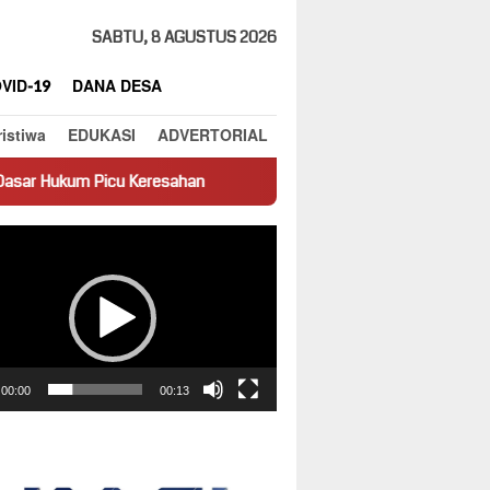
SABTU, 8 AGUSTUS 2026
VID-19
DANA DESA
ristiwa
EDUKASI
ADVERTORIAL
resahan
Truk Miring Hambat Arus Lalu Lintas di Jalan Panti
ar
00:00
00:13