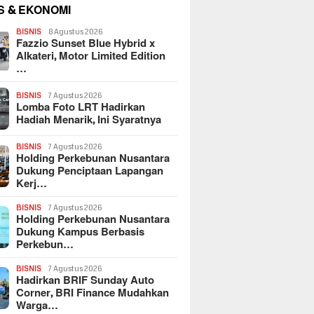
S & EKONOMI
BISNIS
8 Agustus 2026
Fazzio Sunset Blue Hybrid x
Alkateri, Motor Limited Edition
…
BISNIS
7 Agustus 2026
Lomba Foto LRT Hadirkan
Hadiah Menarik, Ini Syaratnya
BISNIS
7 Agustus 2026
Holding Perkebunan Nusantara
Dukung Penciptaan Lapangan
Kerj…
BISNIS
7 Agustus 2026
Holding Perkebunan Nusantara
Dukung Kampus Berbasis
Perkebun…
BISNIS
7 Agustus 2026
Hadirkan BRIF Sunday Auto
Corner, BRI Finance Mudahkan
Warga…