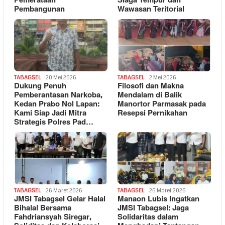
Pemerataan
Siaga Tempur dan
Pembangunan
Wawasan Teritorial
TABAGSEL
20 Mei 2026
TABAGSEL
2 Mei 2026
Dukung Penuh
Filosofi dan Makna
Pemberantasan Narkoba,
Mendalam di Balik
Kedan Prabo Nol Lapan:
Manortor Parmasak pada
Kami Siap Jadi Mitra
Resepsi Pernikahan
Strategis Polres Pad…
TABAGSEL
26 Maret 2026
TABAGSEL
26 Maret 2026
JMSI Tabagsel Gelar Halal
Manaon Lubis Ingatkan
Bihalal Bersama
JMSI Tabagsel: Jaga
Fahdriansyah Siregar,
Solidaritas dalam