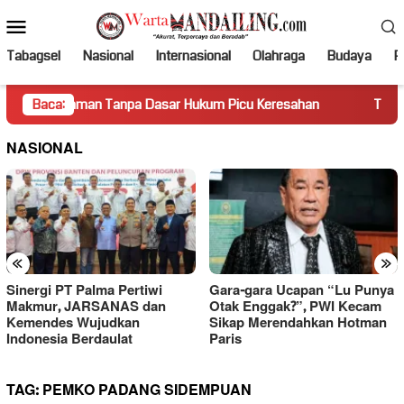
Loncat
Menu
ke
Mobile
konten
Tabagsel
Nasional
Internasional
Olahraga
Budaya
Po
aman Tanpa Dasar Hukum Picu Keresahan
Baca:
Truk Miring Hamb
NASIONAL
«
»
Sinergi PT Palma Pertiwi
Gara-gara Ucapan “Lu Punya
Makmur, JARSANAS dan
Otak Enggak?”, PWI Kecam
Kemendes Wujudkan
Sikap Merendahkan Hotman
Indonesia Berdaulat
Paris
TAG:
PEMKO PADANG SIDEMPUAN