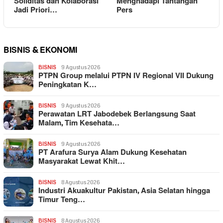
Soliditas dan Kolaborasi
Menghadapi Tantangan
Jadi Priori…
Pers
BISNIS & EKONOMI
BISNIS
9 Agustus 2026
PTPN Group melalui PTPN IV Regional VII Dukung
Peningkatan K…
BISNIS
9 Agustus 2026
Perawatan LRT Jabodebek Berlangsung Saat
Malam, Tim Kesehata…
BISNIS
9 Agustus 2026
PT Arafura Surya Alam Dukung Kesehatan
Masyarakat Lewat Khit…
BISNIS
8 Agustus 2026
Industri Akuakultur Pakistan, Asia Selatan hingga
Timur Teng…
BISNIS
8 Agustus 2026