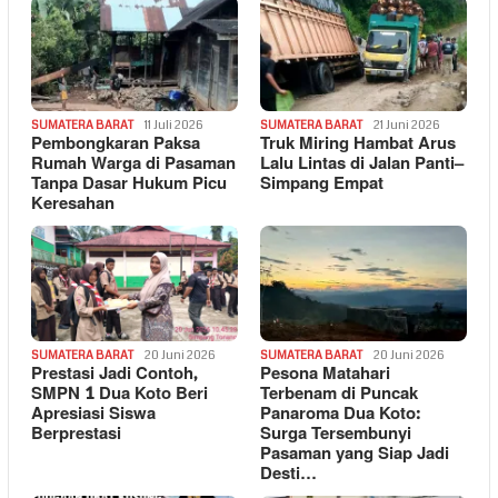
SUMATERA BARAT
11 Juli 2026
SUMATERA BARAT
21 Juni 2026
Pembongkaran Paksa
Truk Miring Hambat Arus
Rumah Warga di Pasaman
Lalu Lintas di Jalan Panti–
Tanpa Dasar Hukum Picu
Simpang Empat
Keresahan
SUMATERA BARAT
20 Juni 2026
SUMATERA BARAT
20 Juni 2026
Prestasi Jadi Contoh,
Pesona Matahari
SMPN 1 Dua Koto Beri
Terbenam di Puncak
Apresiasi Siswa
Panaroma Dua Koto:
Berprestasi
Surga Tersembunyi
Pasaman yang Siap Jadi
Desti…