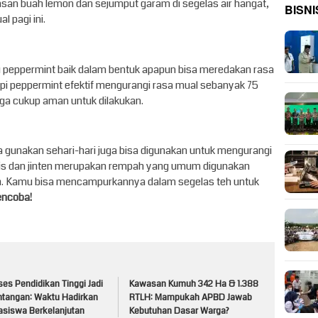
an buah lemon dan sejumput garam di segelas air hangat,
BISNI
 pagi ini.
peppermint baik dalam bentuk apapun bisa meredakan rasa
pi peppermint efektif mengurangi rasa mual sebanyak 75
uga cukup aman untuk dilakukan.
 gunakan sehari-hari juga bisa digunakan untuk mengurangi
anis dan jinten merupakan rempah yang umum digunakan
. Kamu bisa mencampurkannya dalam segelas teh untuk
encoba!
es Pendidikan Tinggi Jadi
Kawasan Kumuh 342 Ha & 1.388
ntangan: Waktu Hadirkan
RTLH: Mampukah APBD Jawab
asiswa Berkelanjutan
Kebutuhan Dasar Warga?