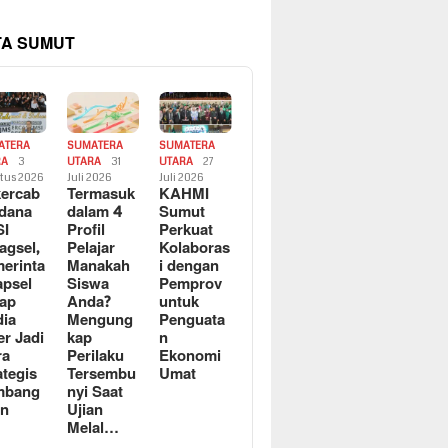
TA SUMUT
ATERA
SUMATERA
SUMATERA
RA
3
UTARA
31
UTARA
27
tus 2026
Juli 2026
Juli 2026
ercab
Termasuk
KAHMI
dana
dalam 4
Sumut
SI
Profil
Perkuat
agsel,
Pelajar
Kolaboras
erinta
Manakah
i dengan
apsel
Siswa
Pemprov
ap
Anda?
untuk
ia
Mengung
Penguata
er Jadi
kap
n
ra
Perilaku
Ekonomi
ategis
Tersembu
Umat
mbang
nyi Saat
an
Ujian
Melal…