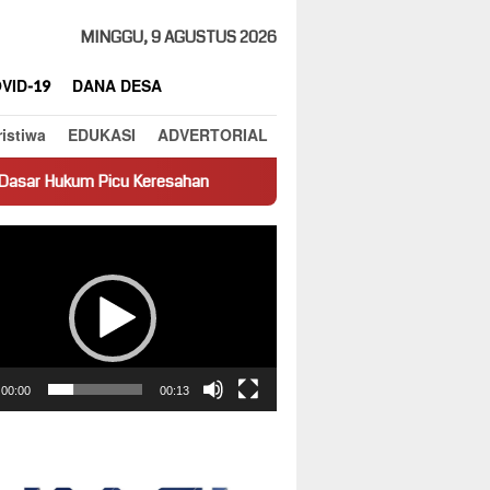
MINGGU, 9 AGUSTUS 2026
VID-19
DANA DESA
ristiwa
EDUKASI
ADVERTORIAL
Keresahan
Truk Miring Hambat Arus Lalu Lintas di Jalan Pa
ar
00:00
00:13