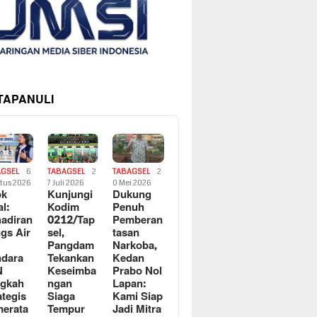
 TAPANULI
AGSEL
6
TABAGSEL
2
TABAGSEL
2
tus 2026
7 Juli 2026
0 Mei 2026
ok
Kunjungi
Dukung
al:
Kodim
Penuh
adiran
0212/Tap
Pemberan
gs Air
sel,
tasan
Pangdam
Narkoba,
dara
Tekankan
Kedan
N
Keseimba
Prabo Nol
ngkah
ngan
Lapan:
ategis
Siaga
Kami Siap
erata
Tempur
Jadi Mitra