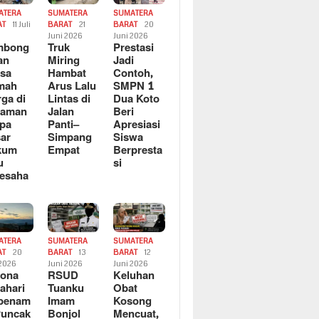
ATERA
SUMATERA
SUMATERA
AT
11 Juli
BARAT
21
BARAT
20
6
Juni 2026
Juni 2026
mbong
Truk
Prestasi
an
Miring
Jadi
sa
Hambat
Contoh,
mah
Arus Lalu
SMPN 1
ga di
Lintas di
Dua Koto
saman
Jalan
Beri
pa
Panti–
Apresiasi
ar
Simpang
Siswa
kum
Empat
Berpresta
u
si
esaha
ATERA
SUMATERA
SUMATERA
AT
20
BARAT
13
BARAT
12
 2026
Juni 2026
Juni 2026
sona
RSUD
Keluhan
ahari
Tuanku
Obat
rbenam
Imam
Kosong
Puncak
Bonjol
Mencuat,