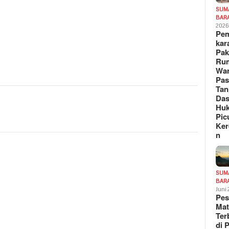
SUM
BAR
202
Pe
kar
Pak
Ru
War
Pa
Tan
Das
Hu
Pic
Ker
n
SUM
BAR
Juni
Pe
Mat
Te
di 