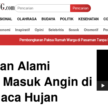
Pencarian
SIONAL
OLAHRAGA
BUDAYA
POLITIK
KESEHATAN
CO
konomi
Inspiratif
Opini
Selebritis
Sosok
Otomotif
Pe
ngkaran Paksa Rumah Warga di Pasaman Tanpa Dasar Hukum Picu 
Pemut
Video
uan Alami
 Masuk Angin di
aca Hujan