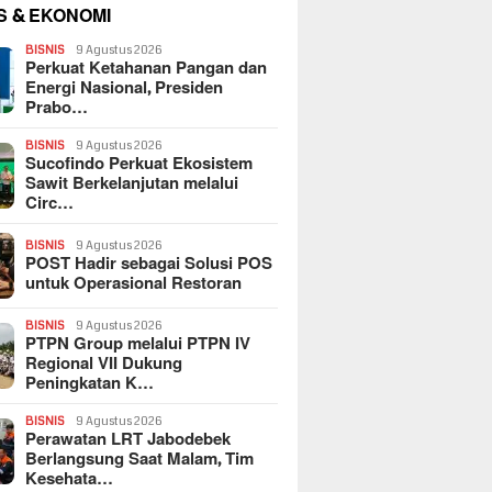
S & EKONOMI
BISNIS
9 Agustus 2026
Perkuat Ketahanan Pangan dan
Energi Nasional, Presiden
Prabo…
BISNIS
9 Agustus 2026
Sucofindo Perkuat Ekosistem
Sawit Berkelanjutan melalui
Circ…
BISNIS
9 Agustus 2026
POST Hadir sebagai Solusi POS
untuk Operasional Restoran
BISNIS
9 Agustus 2026
PTPN Group melalui PTPN IV
Regional VII Dukung
Peningkatan K…
BISNIS
9 Agustus 2026
Perawatan LRT Jabodebek
Berlangsung Saat Malam, Tim
Kesehata…