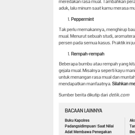
meredakan rasa mual. Tambahkan peras
aduk, lalu minum saat kamu merasa mual
Peppermint
Tak perlu memakannya, menghirup bau 
mual. Menurut sebuah studi, aromatera
persen pada semua kasus. Praktik ini j
Rempah-rempah
Beberapa bumbu atau rempah yang kita
gejala mual. Misalnya seperti kayu m
untuk menangan rasa mual dan muntah
mendapatkan manfaatnya.
Silahkan m
Sumber berita dikutip dari
detik.com
BACAAN LAINNYA
Buku Kapolres
Aks
Padangsidimpuan: Saat Nilai
Ta
Adat Membawa Penegakan
Be