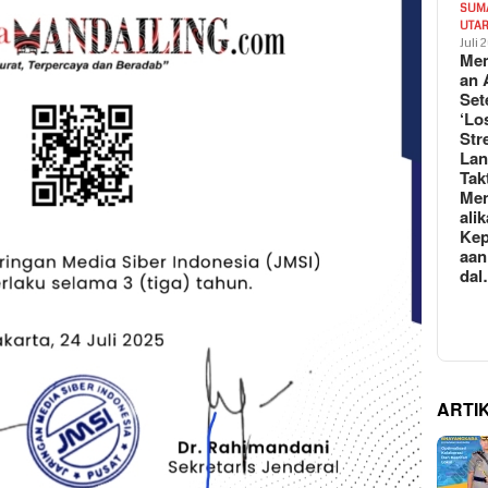
SUM
UTA
Juli 
Mem
an 
Set
‘Lo
Str
La
Tak
Me
ali
Kep
aan
da
ARTI