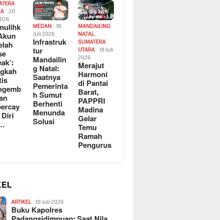
ATERA
RA
20
2026
ulihk
MEDAN
18
MANDAILING
Akun
Juli 2026
NATAL
,
Infrastruk
SUMATERA
elah
tur
UTARA
18 Juli
se
Mandailin
2026
eak’:
Merajut
g Natal:
ngkah
Harmoni
Saatnya
tis
di Pantai
Pemerinta
ngemb
Barat,
h Sumut
kan
PAPPRI
Berhenti
ercay
Madina
Menunda
 Diri
Gelar
Solusi
l…
Temu
Ramah
Pengurus
KEL
ARTIKEL
10 Juli 2026
Buku Kapolres
Padangsidimpuan: Saat Nila…