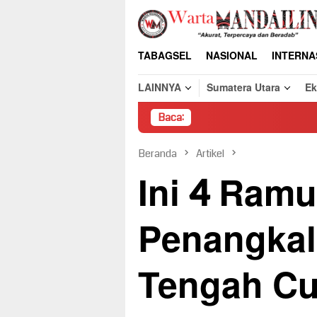
Loncat
ke
konten
TABAGSEL
NASIONAL
INTERNA
LAINNYA
Sumatera Utara
E
Baca:
Pembo
Beranda
Artikel
Ini 4 Ram
Penangkal
Tengah Cu