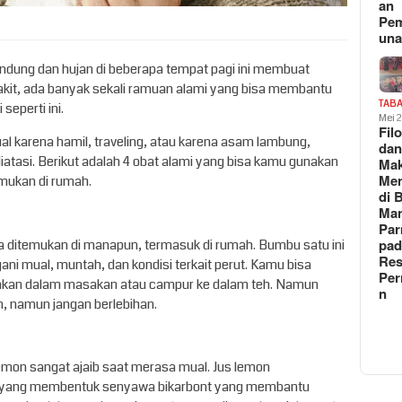
an
Pe
un
dung dan hujan di beberapa tempat pagi ini membuat
kit, ada banyak sekali ramuan alami yang bisa membantu
TAB
eperti ini.
Mei 
Fil
l karena hamil, traveling, atau karena asam lambung,
da
atasi. Berikut adalah 4 obat alami yang bisa kamu gunakan
Ma
Me
mukan di rumah.
di 
Man
Pa
pad
 ditemukan di manapun, termasuk di rumah. Bumbu satu ini
Res
ni mual, muntah, dan kondisi terkait perut. Kamu bisa
Per
nakan dalam masakan atau campur ke dalam teh. Namun
n
 namun jangan berlebihan.
lemon sangat ajaib saat merasa mual. Jus lemon
 yang membentuk senyawa bikarbont yang membantu