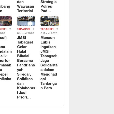
dan
Strategis
mbang
Wawasan
Polres
an
Teritorial
Pad…
AGSEL
2
TABAGSEL
2
TABAGSEL
2
2026
6 Maret 2026
6 Maret 2026
osofi
JMSI
Manaon
n
Tabagsel
Lubis
kna
Gelar
Ingatkan
ndalam
Halal
JMSI
Balik
Bihalal
Tabagsel:
ortor
Bersama
Jaga
rmasak
Fahdrians
Solidarita
a
yah
s dalam
epsi
Siregar,
Menghad
nikaha
Soliditas
api
dan
Tantanga
Kolaboras
n Pers
i Jadi
Priori…