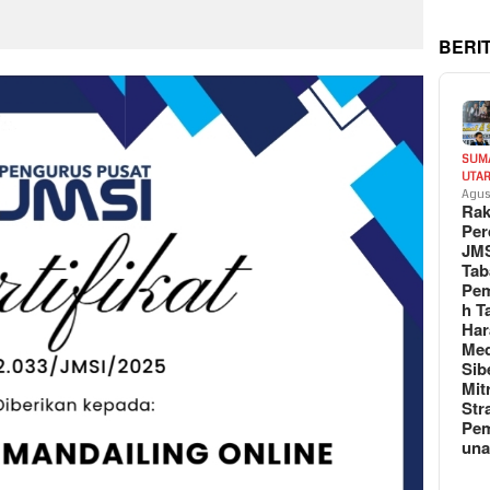
BERI
SUM
UTA
Agus
Rak
Per
JM
Tab
Pem
h T
Har
Med
Sib
Mit
Str
Pe
un