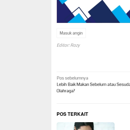
Masuk angin
Editor: Rozy
Navigasi
Pos sebelumnya
pos
Lebih Baik Makan Sebelum atau Sesud
Olahraga?
POS TERKAIT