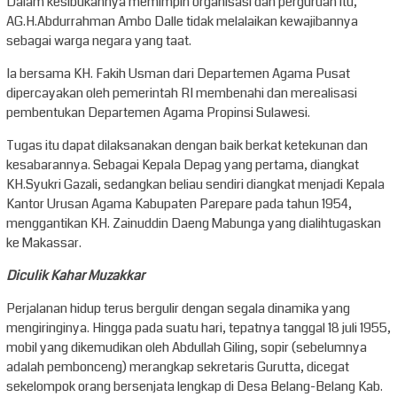
Dalam kesibukannya memimpin organisasi dan perguruan itu,
AG.H.Abdurrahman Ambo Dalle tidak melalaikan kewajibannya
sebagai warga negara yang taat.
Ia bersama KH. Fakih Usman dari Departemen Agama Pusat
dipercayakan oleh pemerintah RI membenahi dan merealisasi
pembentukan Departemen Agama Propinsi Sulawesi.
Tugas itu dapat dilaksanakan dengan baik berkat ketekunan dan
kesabarannya. Sebagai Kepala Depag yang pertama, diangkat
KH.Syukri Gazali, sedangkan beliau sendiri diangkat menjadi Kepala
Kantor Urusan Agama Kabupaten Parepare pada tahun 1954,
menggantikan KH. Zainuddin Daeng Mabunga yang dialihtugaskan
ke Makassar.
Diculik Kahar Muzakkar
Perjalanan hidup terus bergulir dengan segala dinamika yang
mengiringinya. Hingga pada suatu hari, tepatnya tanggal 18 juli 1955,
mobil yang dikemudikan oleh Abdullah Giling, sopir (sebelumnya
adalah pembonceng) merangkap sekretaris Gurutta, dicegat
sekelompok orang bersenjata lengkap di Desa Belang-Belang Kab.