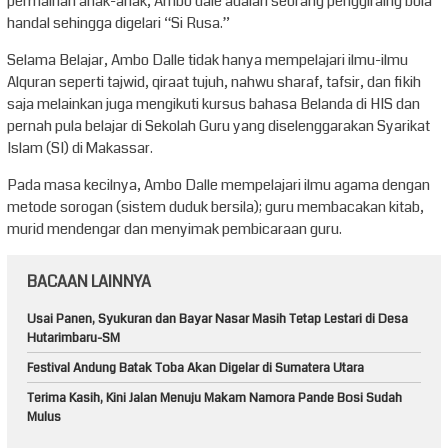
permainan anak-anak, Ambo dale adalah seorang penggiraing bola
handal sehingga digelari “Si Rusa.”
Selama Belajar, Ambo Dalle tidak hanya mempelajari ilmu-ilmu
Alquran seperti tajwid, qiraat tujuh, nahwu sharaf, tafsir, dan fikih
saja melainkan juga mengikuti kursus bahasa Belanda di HIS dan
pernah pula belajar di Sekolah Guru yang diselenggarakan Syarikat
Islam (SI) di Makassar.
Pada masa kecilnya, Ambo Dalle mempelajari ilmu agama dengan
metode sorogan (sistem duduk bersila); guru membacakan kitab,
murid mendengar dan menyimak pembicaraan guru.
BACAAN LAINNYA
Usai Panen, Syukuran dan Bayar Nasar Masih Tetap Lestari di Desa
Hutarimbaru-SM
Festival Andung Batak Toba Akan Digelar di Sumatera Utara
Terima Kasih, Kini Jalan Menuju Makam Namora Pande Bosi Sudah
Mulus