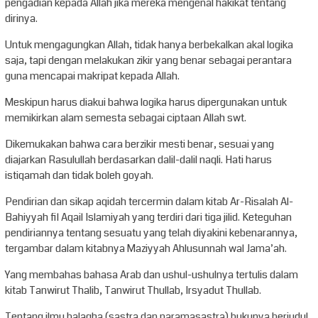
pengadian kepada Allah jika mereka mengenal hakikat tentang
dirinya.
Untuk mengagungkan Allah, tidak hanya berbekalkan akal logika
saja, tapi dengan melakukan zikir yang benar sebagai perantara
guna mencapai makripat kepada Allah.
Meskipun harus diakui bahwa logika harus dipergunakan untuk
memikirkan alam semesta sebagai ciptaan Allah swt.
Dikemukakan bahwa cara berzikir mesti benar, sesuai yang
diajarkan Rasulullah berdasarkan dalil-dalil naqli. Hati harus
istiqamah dan tidak boleh goyah.
Pendirian dan sikap aqidah tercermin dalam kitab Ar-Risalah Al-
Bahiyyah fil Aqail Islamiyah yang terdiri dari tiga jilid. Keteguhan
pendiriannya tentang sesuatu yang telah diyakini kebenarannya,
tergambar dalam kitabnya Maziyyah Ahlusunnah wal Jama’ah.
Yang membahas bahasa Arab dan ushul-ushulnya tertulis dalam
kitab Tanwirut Thalib, Tanwirut Thullab, Irsyadut Thullab.
Tentang ilmu balagha (sastra dan paramasastra) bukunya berjudul