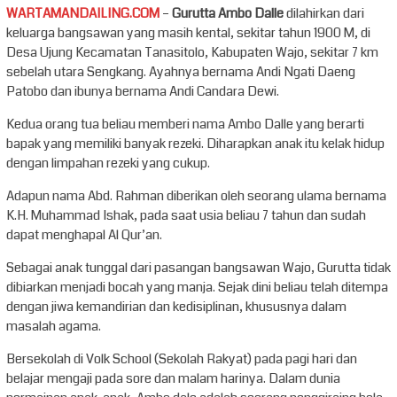
WARTAMANDAILING.COM
–
Gurutta Ambo Dalle
dilahirkan dari
keluarga bangsawan yang masih kental, sekitar tahun 1900 M, di
Desa Ujung Kecamatan Tanasitolo, Kabupaten Wajo, sekitar 7 km
sebelah utara Sengkang. Ayahnya bernama Andi Ngati Daeng
Patobo dan ibunya bernama Andi Candara Dewi.
Kedua orang tua beliau memberi nama Ambo Dalle yang berarti
bapak yang memiliki banyak rezeki. Diharapkan anak itu kelak hidup
dengan limpahan rezeki yang cukup.
Adapun nama Abd. Rahman diberikan oleh seorang ulama bernama
K.H. Muhammad Ishak, pada saat usia beliau 7 tahun dan sudah
dapat menghapal Al Qur’an.
Sebagai anak tunggal dari pasangan bangsawan Wajo, Gurutta tidak
dibiarkan menjadi bocah yang manja. Sejak dini beliau telah ditempa
dengan jiwa kemandirian dan kedisiplinan, khususnya dalam
masalah agama.
Bersekolah di Volk School (Sekolah Rakyat) pada pagi hari dan
belajar mengaji pada sore dan malam harinya. Dalam dunia