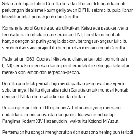
Selama delapan tahun Gurutta berada di hutan di tengah kancah
perjuangan idealisme kaum gerilyawan DI/TII, selama itu pula Kahar
Muzakkar tidak pernah jauh dari Gurutta.
Kemana ia pergi Gurutta selalu diikutkan. Kalau ada pasukan yang
terluka kena tembakan dari serangan TNI, Gurutta mengobati
hanya dengan air putih yang ia doakan, berangsur-angsur luka itu
sembuh dan sang prajurit itu berguru dan menjadi murid Gurutta.
Pada tahun 1963, Operasi Kilat yang dilancarkan oleh pemerintah
(TNI) semakin menekan kaum pemberontak itu sehingga kekuatan
mereka kian lemah dan terpecah-pecah.
Gurutta pun tidak pernah lagi mendapatkan pengawalan seperti
sebelumnya. Hal itu digunakan oleh Gurutta untuk mencari kontak
dengan TNI dan berusaha keluar dari hutan.
Beliau dijemput oleh TNI dipimpin A. Patonangi yang memang
sudah lama mencarinya dan langsung dibawa menghadap
Panglima Kodam XIV Hasanuddin- waktu itu Kolonel M.Yusuf.
Pertemuan itu sangat mengharukan dan suasana hening pun terjadi