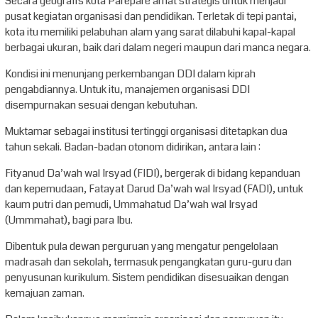
Secara geografis kota Parepare amat strategis untuk menjadi
pusat kegiatan organisasi dan pendidikan. Terletak di tepi pantai,
kota itu memiliki pelabuhan alam yang sarat dilabuhi kapal-kapal
berbagai ukuran, baik dari dalam negeri maupun dari manca negara.
Kondisi ini menunjang perkembangan DDI dalam kiprah
pengabdiannya. Untuk itu, manajemen organisasi DDI
disempurnakan sesuai dengan kebutuhan.
Muktamar sebagai institusi tertinggi organisasi ditetapkan dua
tahun sekali. Badan-badan otonom didirikan, antara lain :
Fityanud Da’wah wal Irsyad (FIDI), bergerak di bidang kepanduan
dan kepemudaan, Fatayat Darud Da’wah wal Irsyad (FADI), untuk
kaum putri dan pemudi, Ummahatud Da’wah wal Irsyad
(Ummmahat), bagi para Ibu.
Dibentuk pula dewan perguruan yang mengatur pengelolaan
madrasah dan sekolah, termasuk pengangkatan guru-guru dan
penyusunan kurikulum. Sistem pendidikan disesuaikan dengan
kemajuan zaman.