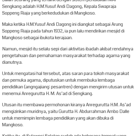
Sengkang adalah H.M.Yusuf Andi Dagong, Kepala Swapraja
Soppeng Riaja yang berkedudukan di Mangkoso.
Maka ketika H.M.Yusuf Andi Dagong ini diangkat sebagai Arung
Soppeng Riaja pada tahun 1932, ia pun lalu mendirikan mesjid di
Mangkoso sebagai ibukota kerajaan.
Namun, mesjid itu selalu sepi dari aktivitas ibadah akibat rendahnya
pengetahuan dan pemahaman masyarakat terhadap agama yang
dianutnya.
Untuk mengatasi hal tersebut, atas saran para tokoh masyarakat
dan pemuka agama, diputuskan untuk membuka lembaga
pendidikan (angngajiang: pesantren) dengan mengirim utusan untuk
menemui Anregurutta H. M. As’ad di Sengkang.
Utusan itu membawa permohonan kiranya Anregurutta H.M. As’ad
mengizinkan muridnya, yaitu Gurutta H. Abdurrahman Ambo Dalle
untuk memimpin lembaga pendidikan yang akan dibuka di
Mangkoso.