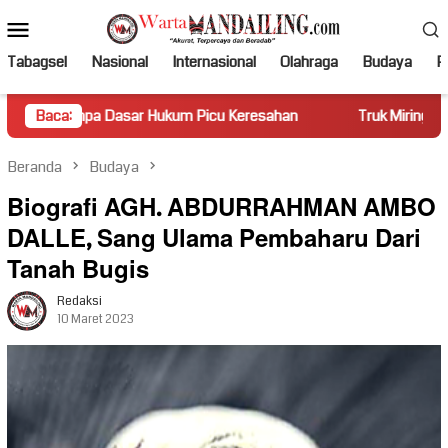
Loncat
Menu
ke
Mobile
konten
Tabagsel
Nasional
Internasional
Olahraga
Budaya
Po
r Hukum Picu Keresahan
Baca:
Truk Miring Hambat Arus Lalu Lint
Beranda
Budaya
Biografi AGH. ABDURRAHMAN AMBO
DALLE, Sang Ulama Pembaharu Dari
Tanah Bugis
Redaksi
10 Maret 2023