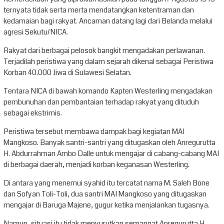
ternyata tidak serta merta mendatangkan ketentraman dan
kedamaian bagi rakyat. Ancaman datang lagi dari Belanda melalui
agresi Sekutu/NICA.
Rakyat dari berbagai pelosok bangkit mengadakan perlawanan.
Terjadilah peristiwa yang dalam sejarah dikenal sebagai Peristiwa
Korban 40.000 Jiwa di Sulawesi Selatan.
Tentara NICA di bawah komando Kapten Westerling mengadakan
pembunuhan dan pembantaian terhadap rakyat yang dituduh
sebagai ekstrimis.
Peristiwa tersebut membawa dampak bagi kegiatan MAI
Mangkoso. Banyak santri-santri yang ditugaskan oleh Anregurutta
H. Abdurrahman Ambo Dalle untuk mengajar di cabang-cabang MAI
di berbagai daerah, menjadi korban keganasan Westerling.
Di antara yang menemui syahid itu tercatat nama M. Saleh Bone
dan Sofyan Toli-Toli, dua santri MAI Mangkoso yang ditugaskan
mengajar di Baruga Majene, gugur ketika menjalankan tugasnya.
Namun, situasi itu tidak menyurutkan semangat Anregurutta H