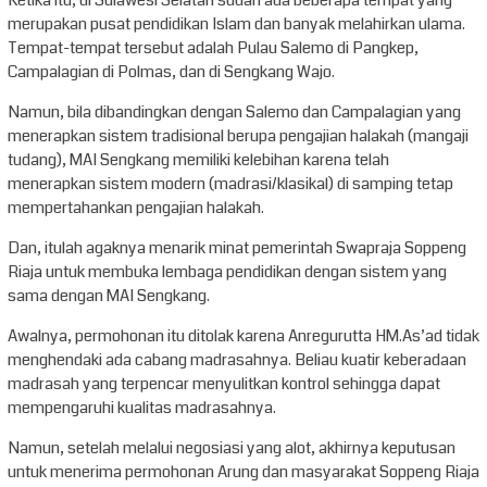
Ketika itu, di Sulawesi Selatan sudah ada beberapa tempat yang
merupakan pusat pendidikan Islam dan banyak melahirkan ulama.
Tempat-tempat tersebut adalah Pulau Salemo di Pangkep,
Campalagian di Polmas, dan di Sengkang Wajo.
Namun, bila dibandingkan dengan Salemo dan Campalagian yang
menerapkan sistem tradisional berupa pengajian halakah (mangaji
tudang), MAI Sengkang memiliki kelebihan karena telah
menerapkan sistem modern (madrasi/klasikal) di samping tetap
mempertahankan pengajian halakah.
Dan, itulah agaknya menarik minat pemerintah Swapraja Soppeng
Riaja untuk membuka lembaga pendidikan dengan sistem yang
sama dengan MAI Sengkang.
Awalnya, permohonan itu ditolak karena Anregurutta HM.As’ad tidak
menghendaki ada cabang madrasahnya. Beliau kuatir keberadaan
madrasah yang terpencar menyulitkan kontrol sehingga dapat
mempengaruhi kualitas madrasahnya.
Namun, setelah melalui negosiasi yang alot, akhirnya keputusan
untuk menerima permohonan Arung dan masyarakat Soppeng Riaja