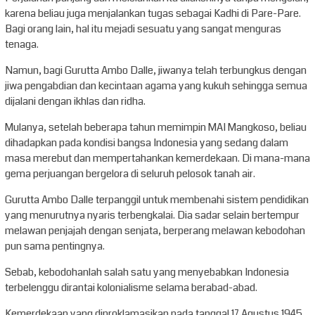
karena beliau juga menjalankan tugas sebagai Kadhi di Pare-Pare.
Bagi orang lain, hal itu mejadi sesuatu yang sangat menguras
tenaga.
Namun, bagi Gurutta Ambo Dalle, jiwanya telah terbungkus dengan
jiwa pengabdian dan kecintaan agama yang kukuh sehingga semua
dijalani dengan ikhlas dan ridha.
Mulanya, setelah beberapa tahun memimpin MAI Mangkoso, beliau
dihadapkan pada kondisi bangsa Indonesia yang sedang dalam
masa merebut dan mempertahankan kemerdekaan. Di mana-mana
gema perjuangan bergelora di seluruh pelosok tanah air.
Gurutta Ambo Dalle terpanggil untuk membenahi sistem pendidikan
yang menurutnya nyaris terbengkalai. Dia sadar selain bertempur
melawan penjajah dengan senjata, berperang melawan kebodohan
pun sama pentingnya.
Sebab, kebodohanlah salah satu yang menyebabkan Indonesia
terbelenggu dirantai kolonialisme selama berabad-abad.
Kemerdekaan yang diproklamasikan pada tanggal 17 Agustus 1945