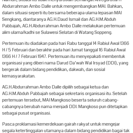
Abdurrahman Ambo Dalle untuk mengembangkan MAI. Bahkan,
dalam situasi seperti itu bersama beberapa ulama lepasan MAI
Sengkang, diantaranya AG.H.Daud Ismail dan AG.H.M.Abduh
Pabbajah, AG.H.Abdurrahman Ambo Dalle melakukan pertemuan
alim ulama/kadhi se Sulawesi Selatan di Watang Soppeng.
Pertemuan itu diadakan pada hari Rabu tanggal 14 Rabiul Awal 1366
H / 5 Februari dan berakhir pada hari Jumat tanggal 16 Rabiul Awal
1366 H / 7 Februari 1947. Pertemuan itu menyepakati membentuk
organisasi yang diberi nama Darud Da’wah Wal Irsyad (DDI), yang
bergerak dalam bidang pendidikan, dakwah, dan sosial
kemasyarakatan.
AG.H.Abdurrahman Ambo Dalle dipilih sebagai ketua dan
AG.H.M.Abduh Pabbajah sebagai sekretaris organisasi itu. Setelah
pertemuan tersebut, MAI Mangkoso beserta seluruh cabang-
cabangnya berubah nama menjadi DDI. Mangkoso pun ditetapkan
sebagai pusat organisasi.
Pasca proklamasi kemerdekaan gairah rakyat untuk mengejar
segala ketertinggalan utamanya dalam bidang pendidikan bagai tak