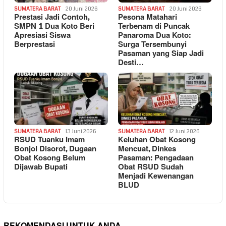
SUMATERA BARAT
20 Juni 2026
SUMATERA BARAT
20 Juni 2026
Prestasi Jadi Contoh,
Pesona Matahari
SMPN 1 Dua Koto Beri
Terbenam di Puncak
Apresiasi Siswa
Panaroma Dua Koto:
Berprestasi
Surga Tersembunyi
Pasaman yang Siap Jadi
Desti…
SUMATERA BARAT
13 Juni 2026
SUMATERA BARAT
12 Juni 2026
RSUD Tuanku Imam
Keluhan Obat Kosong
Bonjol Disorot, Dugaan
Mencuat, Dinkes
Obat Kosong Belum
Pasaman: Pengadaan
Dijawab Bupati
Obat RSUD Sudah
Menjadi Kewenangan
BLUD
REKOMENDASI UNTUK ANDA