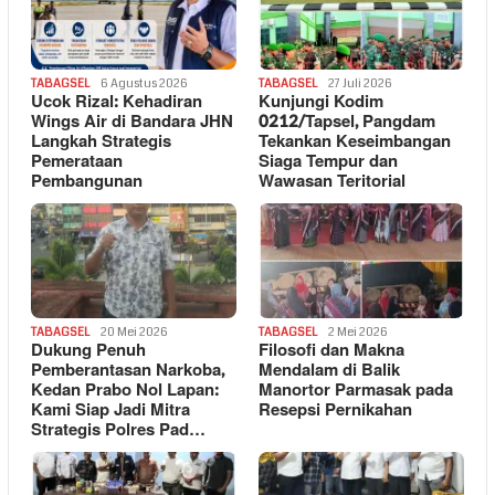
TABAGSEL
6 Agustus 2026
TABAGSEL
27 Juli 2026
Ucok Rizal: Kehadiran
Kunjungi Kodim
Wings Air di Bandara JHN
0212/Tapsel, Pangdam
Langkah Strategis
Tekankan Keseimbangan
Pemerataan
Siaga Tempur dan
Pembangunan
Wawasan Teritorial
TABAGSEL
20 Mei 2026
TABAGSEL
2 Mei 2026
Dukung Penuh
Filosofi dan Makna
Pemberantasan Narkoba,
Mendalam di Balik
Kedan Prabo Nol Lapan:
Manortor Parmasak pada
Kami Siap Jadi Mitra
Resepsi Pernikahan
Strategis Polres Pad…