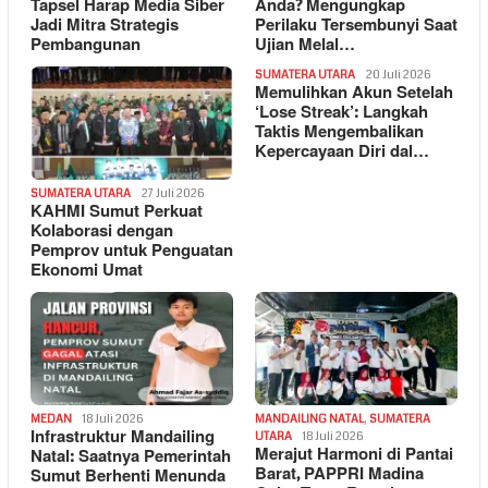
Tapsel Harap Media Siber
Anda? Mengungkap
Jadi Mitra Strategis
Perilaku Tersembunyi Saat
Pembangunan
Ujian Melal…
SUMATERA UTARA
20 Juli 2026
Memulihkan Akun Setelah
‘Lose Streak’: Langkah
Taktis Mengembalikan
Kepercayaan Diri dal…
SUMATERA UTARA
27 Juli 2026
KAHMI Sumut Perkuat
Kolaborasi dengan
Pemprov untuk Penguatan
Ekonomi Umat
MEDAN
18 Juli 2026
MANDAILING NATAL
,
SUMATERA
Infrastruktur Mandailing
UTARA
18 Juli 2026
Merajut Harmoni di Pantai
Natal: Saatnya Pemerintah
Barat, PAPPRI Madina
Sumut Berhenti Menunda