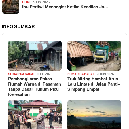
OPINI
5 Juni 2026
Ibu Pertiwi Menangis: Ketika Keadilan Ja…
INFO SUMBAR
SUMATERA BARAT
11 Juli 2026
SUMATERA BARAT
21 Juni 2026
Pembongkaran Paksa
Truk Miring Hambat Arus
Rumah Warga di Pasaman
Lalu Lintas di Jalan Panti–
Tanpa Dasar Hukum Picu
Simpang Empat
Keresahan