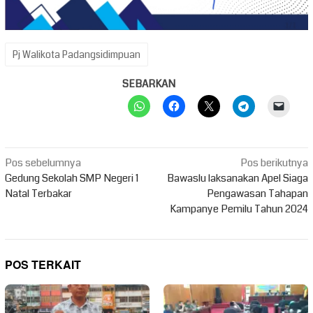
Pj Walikota Padangsidimpuan
SEBARKAN
Navigasi
Pos sebelumnya
Pos berikutnya
pos
Gedung Sekolah SMP Negeri 1
Bawaslu laksanakan Apel Siaga
Natal Terbakar
Pengawasan Tahapan
Kampanye Pemilu Tahun 2024
POS TERKAIT