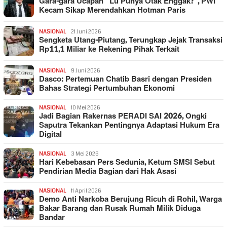
Gara-gara Ucapan “Lu Punya Otak Enggak?”, PWI
Kecam Sikap Merendahkan Hotman Paris
NASIONAL
21 Juni 2026
Sengketa Utang-Piutang, Terungkap Jejak Transaksi
Rp11,1 Miliar ke Rekening Pihak Terkait
NASIONAL
9 Juni 2026
Dasco: Pertemuan Chatib Basri dengan Presiden
Bahas Strategi Pertumbuhan Ekonomi
NASIONAL
10 Mei 2026
Jadi Bagian Rakernas PERADI SAI 2026, Ongki
Saputra Tekankan Pentingnya Adaptasi Hukum Era
Digital
NASIONAL
3 Mei 2026
Hari Kebebasan Pers Sedunia, Ketum SMSI Sebut
Pendirian Media Bagian dari Hak Asasi
NASIONAL
11 April 2026
Demo Anti Narkoba Berujung Ricuh di Rohil, Warga
Bakar Barang dan Rusak Rumah Milik Diduga
Bandar