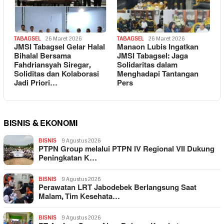
TABAGSEL
26 Maret 2026
TABAGSEL
26 Maret 2026
JMSI Tabagsel Gelar Halal
Manaon Lubis Ingatkan
Bihalal Bersama
JMSI Tabagsel: Jaga
Fahdriansyah Siregar,
Solidaritas dalam
Soliditas dan Kolaborasi
Menghadapi Tantangan
Jadi Priori…
Pers
BISNIS & EKONOMI
BISNIS
9 Agustus 2026
PTPN Group melalui PTPN IV Regional VII Dukung
Peningkatan K…
BISNIS
9 Agustus 2026
Perawatan LRT Jabodebek Berlangsung Saat
Malam, Tim Kesehata…
BISNIS
9 Agustus 2026