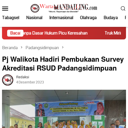
Loncat
Menu
ke
Mobile
konten
Tabagsel
Nasional
Internasional
Olahraga
Budaya
Po
 Dasar Hukum Picu Keresahan
Baca:
Truk Miring Hambat Arus Lalu
Beranda
Padangsidimpuan
Pj Walikota Hadiri Pembukaan Survey
Akreditasi RSUD Padangsidimpuan
Redaksi
4 Desember 2023