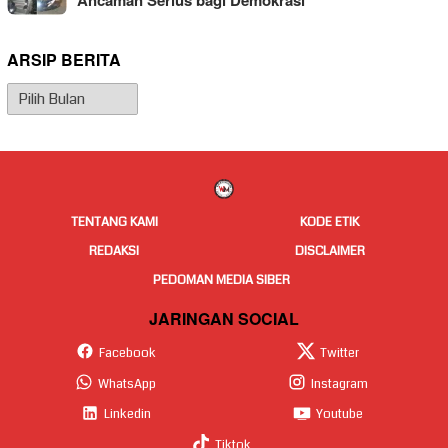
Ancaman Serius bagi Demokrasi
ARSIP BERITA
Arsip
Berita
TENTANG KAMI
KODE ETIK
REDAKSI
DISCLAIMER
PEDOMAN MEDIA SIBER
JARINGAN SOCIAL
Facebook
Twitter
WhatsApp
Instagram
Linkedin
Youtube
Tiktok