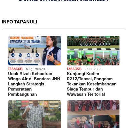
INFO TAPANULI
TABAGSEL
6 Agustus 2026
TABAGSEL
27 Juli 2026
Ucok Rizal: Kehadiran
Kunjungi Kodim
Wings Air di Bandara JHN
0212/Tapsel, Pangdam
Langkah Strategis
Tekankan Keseimbangan
Pemerataan
Siaga Tempur dan
Pembangunan
Wawasan Teritorial