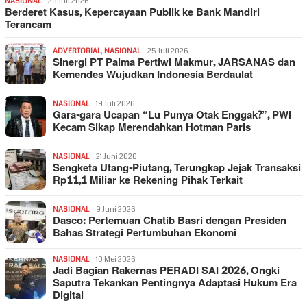
NASIONAL
29 Juli 2026
Berderet Kasus, Kepercayaan Publik ke Bank Mandiri
Terancam
ADVERTORIAL
,
NASIONAL
25 Juli 2026
Sinergi PT Palma Pertiwi Makmur, JARSANAS dan
Kemendes Wujudkan Indonesia Berdaulat
NASIONAL
19 Juli 2026
Gara-gara Ucapan “Lu Punya Otak Enggak?”, PWI
Kecam Sikap Merendahkan Hotman Paris
NASIONAL
21 Juni 2026
Sengketa Utang-Piutang, Terungkap Jejak Transaksi
Rp11,1 Miliar ke Rekening Pihak Terkait
NASIONAL
9 Juni 2026
Dasco: Pertemuan Chatib Basri dengan Presiden
Bahas Strategi Pertumbuhan Ekonomi
NASIONAL
10 Mei 2026
Jadi Bagian Rakernas PERADI SAI 2026, Ongki
Saputra Tekankan Pentingnya Adaptasi Hukum Era
Digital