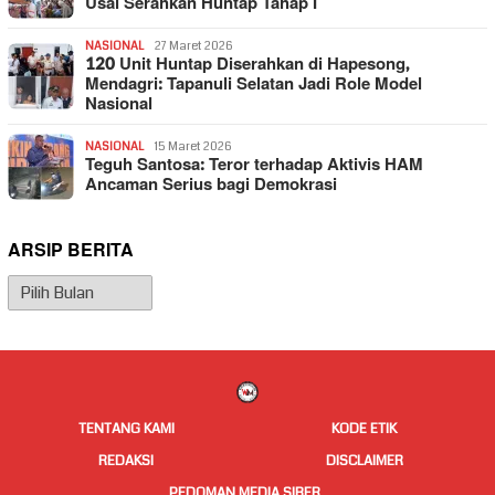
Usai Serahkan Huntap Tahap I
NASIONAL
27 Maret 2026
120 Unit Huntap Diserahkan di Hapesong,
Mendagri: Tapanuli Selatan Jadi Role Model
Nasional
NASIONAL
15 Maret 2026
Teguh Santosa: Teror terhadap Aktivis HAM
Ancaman Serius bagi Demokrasi
ARSIP BERITA
Arsip
Berita
TENTANG KAMI
KODE ETIK
REDAKSI
DISCLAIMER
PEDOMAN MEDIA SIBER