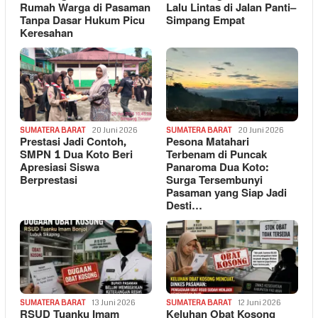
Rumah Warga di Pasaman
Lalu Lintas di Jalan Panti–
Tanpa Dasar Hukum Picu
Simpang Empat
Keresahan
SUMATERA BARAT
20 Juni 2026
SUMATERA BARAT
20 Juni 2026
Prestasi Jadi Contoh,
Pesona Matahari
SMPN 1 Dua Koto Beri
Terbenam di Puncak
Apresiasi Siswa
Panaroma Dua Koto:
Berprestasi
Surga Tersembunyi
Pasaman yang Siap Jadi
Desti…
SUMATERA BARAT
13 Juni 2026
SUMATERA BARAT
12 Juni 2026
RSUD Tuanku Imam
Keluhan Obat Kosong