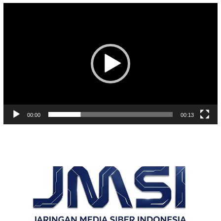
Pemutar
Video
00:00
00:13