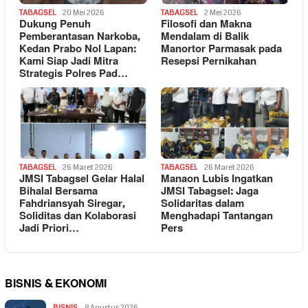
TABAGSEL
20 Mei 2026
TABAGSEL
2 Mei 2026
Dukung Penuh
Filosofi dan Makna
Pemberantasan Narkoba,
Mendalam di Balik
Kedan Prabo Nol Lapan:
Manortor Parmasak pada
Kami Siap Jadi Mitra
Resepsi Pernikahan
Strategis Polres Pad…
TABAGSEL
26 Maret 2026
TABAGSEL
26 Maret 2026
JMSI Tabagsel Gelar Halal
Manaon Lubis Ingatkan
Bihalal Bersama
JMSI Tabagsel: Jaga
Fahdriansyah Siregar,
Solidaritas dalam
Soliditas dan Kolaborasi
Menghadapi Tantangan
Jadi Priori…
Pers
BISNIS & EKONOMI
BISNIS
8 Agustus 2026