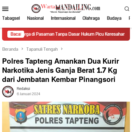
Loncat
Menu
ke
Mobile
konten
Tabagsel
Nasional
Internasional
Olahraga
Budaya
Po
i Pasaman Tanpa Dasar Hukum Picu Keresahan
Baca:
Truk Mirin
Beranda
Tapanuli Tengah
Polres Tapteng Amankan Dua Kurir
Narkotika Jenis Ganja Berat 1.7 Kg
dari Jembatan Kembar Pinangsori
Redaksi
6 Januari 2024