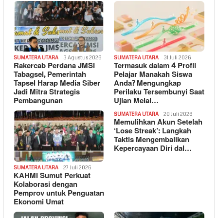
SUMATERA UTARA
3 Agustus 2026
SUMATERA UTARA
31 Juli 2026
Rakercab Perdana JMSI
Termasuk dalam 4 Profil
Tabagsel, Pemerintah
Pelajar Manakah Siswa
Tapsel Harap Media Siber
Anda? Mengungkap
Jadi Mitra Strategis
Perilaku Tersembunyi Saat
Pembangunan
Ujian Melal…
SUMATERA UTARA
20 Juli 2026
Memulihkan Akun Setelah
‘Lose Streak’: Langkah
Taktis Mengembalikan
Kepercayaan Diri dal…
SUMATERA UTARA
27 Juli 2026
KAHMI Sumut Perkuat
Kolaborasi dengan
Pemprov untuk Penguatan
Ekonomi Umat