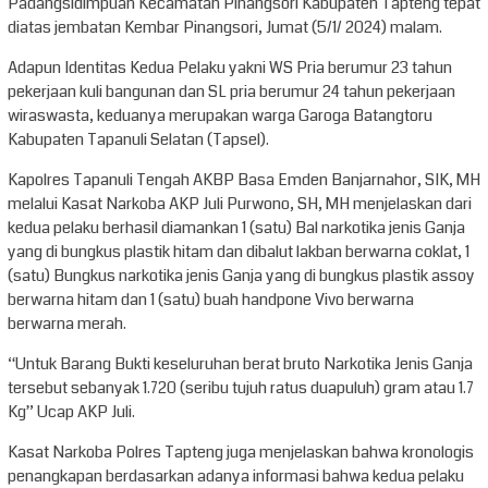
Padangsidimpuan Kecamatan Pinangsori Kabupaten Tapteng tepat
diatas jembatan Kembar Pinangsori, Jumat (5/1/ 2024) malam.
Adapun Identitas Kedua Pelaku yakni WS Pria berumur 23 tahun
pekerjaan kuli bangunan dan SL pria berumur 24 tahun pekerjaan
wiraswasta, keduanya merupakan warga Garoga Batangtoru
Kabupaten Tapanuli Selatan (Tapsel).
Kapolres Tapanuli Tengah AKBP Basa Emden Banjarnahor, SIK, MH
melalui Kasat Narkoba AKP Juli Purwono, SH, MH menjelaskan dari
kedua pelaku berhasil diamankan 1 (satu) Bal narkotika jenis Ganja
yang di bungkus plastik hitam dan dibalut lakban berwarna coklat, 1
(satu) Bungkus narkotika jenis Ganja yang di bungkus plastik assoy
berwarna hitam dan 1 (satu) buah handpone Vivo berwarna
berwarna merah.
“Untuk Barang Bukti keseluruhan berat bruto Narkotika Jenis Ganja
tersebut sebanyak 1.720 (seribu tujuh ratus duapuluh) gram atau 1.7
Kg” Ucap AKP Juli.
Kasat Narkoba Polres Tapteng juga menjelaskan bahwa kronologis
penangkapan berdasarkan adanya informasi bahwa kedua pelaku